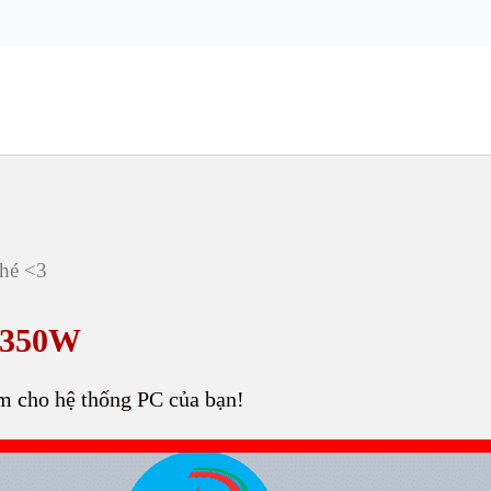
hé <3
P350W
m cho hệ thống PC của bạn!