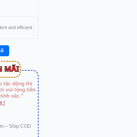
nt and efficient
Số
o tác động thị
h vui lòng liên
hính xác.”
 !
km – Ship COD