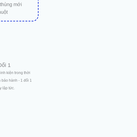
 thùng mới
huột
Đổi 1
linh kiện trong thời
n bảo hành - 1 đổi 1
 lập tức.