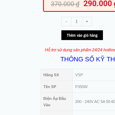
290.000
gốc
370.000
₫
là:
370.000 ₫.
Nguồn
-
+
Máy
Tính
Thêm vào giỏ hàng
VSP
DELTA
Hỗ trợ sử dụng sản phẩm 24/24 hotlin
P350W
THÔNG SỐ KỸ T
|
350W
|
Hãng SX
VSP
ATX
số
Tên SP
P350W
lượng
Điện Áp Đầu
200 - 240V AC 5A 50-6
Vào