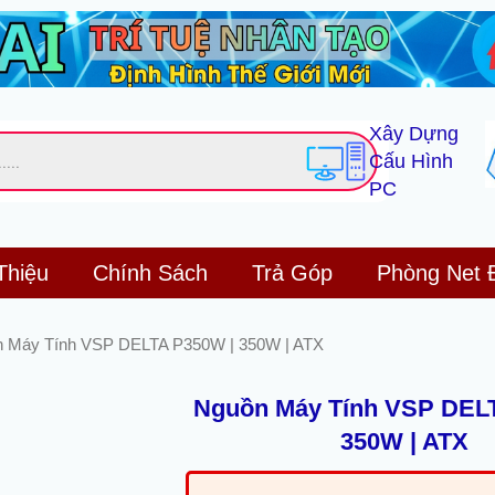
Xây Dựng
Cấu Hình
PC
Thiệu
Chính Sách
Trả Góp
Phòng Net 
n Máy Tính VSP DELTA P350W | 350W | ATX
Nguồn Máy Tính VSP DEL
350W | ATX
Giá