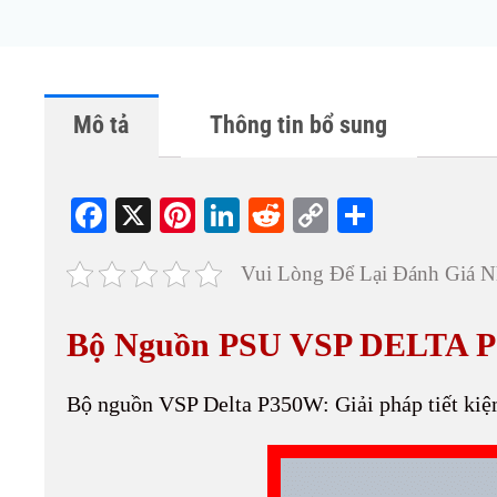
Mô tả
Thông tin bổ sung
Fa
X
Pi
Li
R
C
S
ce
nt
nk
ed
op
ha
Vui Lòng Để Lại Đánh Giá N
bo
er
ed
di
y
re
ok
es
In
t
Li
Bộ Nguồn PSU VSP DELTA 
t
nk
Bộ nguồn VSP Delta P350W: Giải pháp tiết kiệ