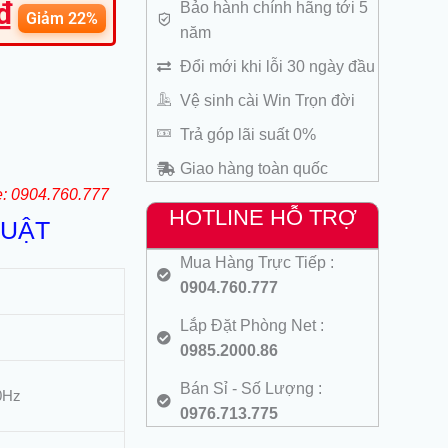
₫
Bảo hành chính hãng tới 5
hiện
Giảm 22%
năm
tại
là:
Đổi mới khi lỗi 30 ngày đầu
290.000 ₫.
Vệ sinh cài Win Trọn đời
Trả góp lãi suất 0%
Giao hàng toàn quốc
e: 0904.760.777
HOTLINE HỖ TRỢ
HUẬT
Mua Hàng Trực Tiếp :
0904.760.777
Lắp Đặt Phòng Net :
0985.2000.86
Bán Sỉ - Số Lượng :
0Hz
0976.713.775