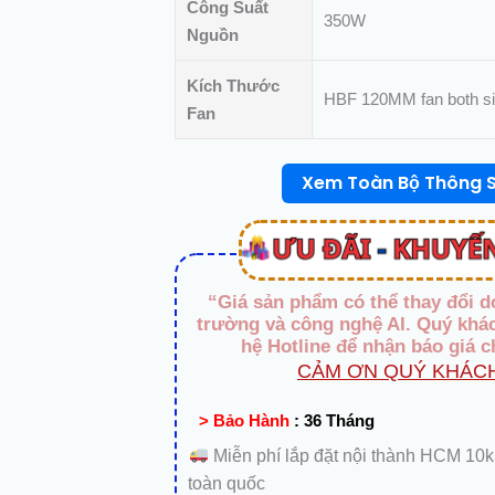
Công Suất
350W
Nguồn
Kích Thước
HBF 120MM fan both sile
Fan
Xem Toàn Bộ Thông 
“Giá sản phẩm có thể thay đổi d
trường và công nghệ AI. Quý khác
hệ Hotline để nhận báo giá c
CẢM ƠN QUÝ KHÁCH
> Bảo Hành
:
36 Tháng
Miễn phí lắp đặt nội thành HCM 10
toàn quốc