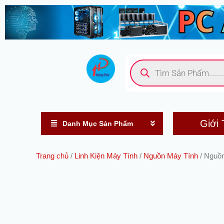
Nhảy
tới
nội
dung
Tìm
kiếm
sản
phẩm
Giới 
Danh Mục Sản Phẩm
Trang chủ
/
Linh Kiện Máy Tính
/
Nguồn Máy Tính
/ Nguồ