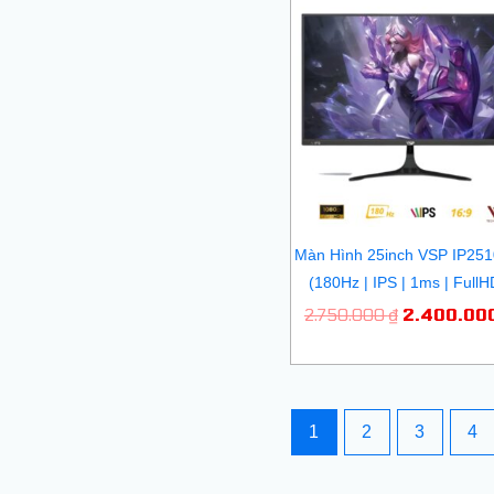
Giá
gốc
là:
2.750.000
Màn Hình 25inch VSP IP25
(180Hz | IPS | 1ms | FullH
2.750.000
₫
2.400.00
1
2
3
4