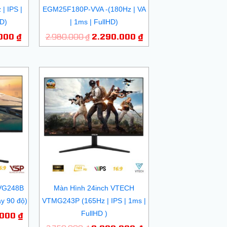
| IPS |
EGM25F180P-VVA -(180Hz | VA
D)
| 1ms | FullHD)
.000
₫
2.980.000
₫
2.290.000
₫
Giá
Giá
Giá
hiện
gốc
hiện
tại
là:
tại
000 ₫.
là:
2.750.000 ₫.
là:
2.400.000 ₫.
2.200.000 ₫.
 VG248B
Màn Hình 24inch VTECH
ay 90 độ)
VTMG243P (165Hz | IPS | 1ms |
FullHD )
.000
₫