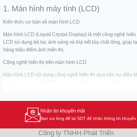
1. Màn hình máy tính (LCD)
Kiến thức cơ bản về màn hình LCD
Màn hình LCD (Liquid Crystal Display) là một công nghệ hiển t
LCD sử dụng bộ lọc ánh sáng và lớp kết tủa chất lỏng, giúp t
hàng triệu điểm ảnh hiển thị.
Công nghệ hiển thị trên màn hình LCD
Màn hình LCD sử dụng công nghệ hiển thị dựa trên sự điều k
mỗi pixel này có thể điều chỉnh mức độ ánh sáng để tạo thàn
chính xác.
Đặc điểm và ưu điểm của màn hình LCD
Nhận tin khuyến mãi
Một trong những đặc điểm quan trọng của màn hình LCD là kh
Bạn vui lòng để lại SDT để nhận thông tin khuyế
Điều này giúp tiết kiệm điện năng và kéo dài tuổi thọ của màn
Công ty TNHH Phát Triển
Tuy nhiên, màn hình LCD có một số hạn chế như góc nhìn hẹp