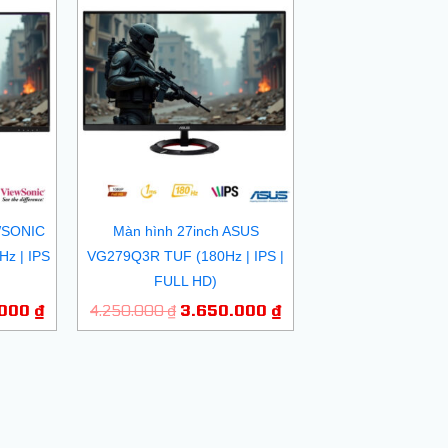
Giá
Giá
Giá
hiện
gốc
hiện
tại
là:
tại
000 ₫.
là:
4.250.000 ₫.
là:
4.150.000 ₫.
3.650.000 ₫.
EWSONIC
Màn hình 27inch ASUS
z | IPS
VG279Q3R TUF (180Hz | IPS |
FULL HD)
.000
₫
4.250.000
₫
3.650.000
₫