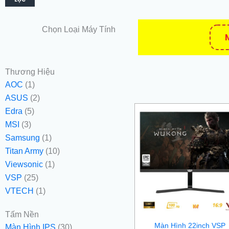
Chọn Loại Máy Tính
Thương Hiệu
AOC
(1)
ASUS
(2)
Edra
(5)
MSI
(3)
Samsung
(1)
Titan Army
(10)
Viewsonic
(1)
VSP
(25)
VTECH
(1)
Tấm Nền
Màn Hình 22inch VSP
Màn Hình IPS
(30)