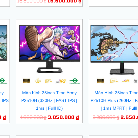
16.800.000
₫
16.500.000
₫
Giá
Giá
Giá
Giá
hiện
gốc
hiện
gốc
tại
là:
tại
là:
 ₫.
là:
4.000.000 ₫.
là:
3.200.
2.300.000 ₫.
3.850.000 ₫.
my
Màn hình 25inch Titan Army
Màn Hình 25inch Tita
| IPS
P2510H (320Hz | FAST IPS |
P2510H Plus (260Hz | 
1ms | FullHD)
| 1ms MPRT | Full
0
₫
4.000.000
₫
3.850.000
₫
3.200.000
₫
2.650