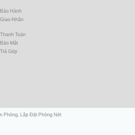
 Bảo Hành
 Giao-Nhận
 Thanh Toán
 Bảo Mật
nh giữa màn hình LED và màn hình LCD là
 độ sáng cao hơn.
 Trả Góp
Màn hình LED cũng tiết kiệm năng lượng
 và LED, màn hình OLED không cần ánh
chính xác cùng với khả năng hiển thị màu
n Phòng, Lắp Đặt Phòng Nét
t liệu hữu cơ. Tuy nhiên, màn hình OLED