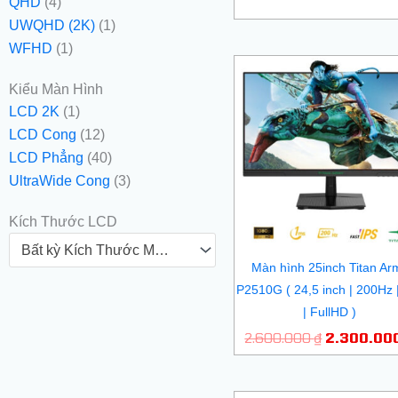
QHD
(4)
UWQHD (2K)
(1)
WFHD
(1)
Giá
gốc
Kiểu Màn Hình
là:
LCD 2K
(1)
2.600.000
LCD Cong
(12)
LCD Phẳng
(40)
UltraWide Cong
(3)
Kích Thước LCD
Bất kỳ Kích Thước Màn Hình
Màn hình 25inch Titan Ar
P2510G ( 24,5 inch | 200Hz 
| FullHD )
2.600.000
₫
2.300.00