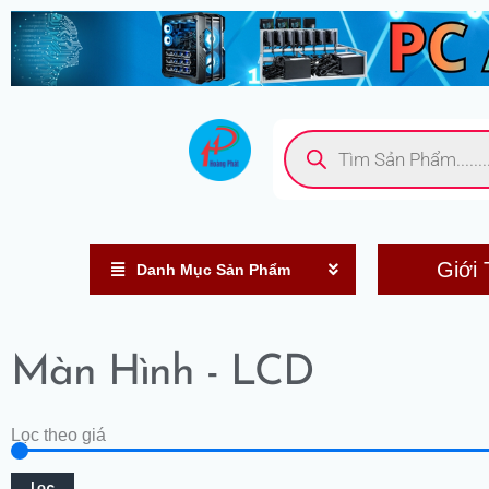
Nhảy
tới
nội
dung
Tìm
kiếm
sản
phẩm
Giới 
Danh Mục Sản Phẩm
Màn Hình - LCD
Lọc theo giá
Lọc