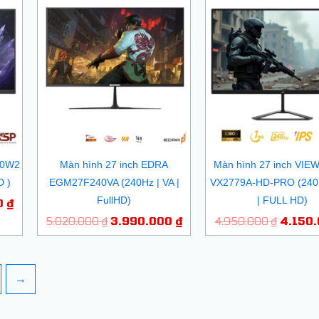
Giá
Giá
Giá
Giá
hiện
gốc
hiện
gốc
tại
là:
tại
là:
 ₫.
là:
5.020.000 ₫.
là:
4.950.
2.400.000 ₫.
3.990.000 ₫.
10W2
Màn hình 27 inch EDRA
Màn hình 27 inch VI
D )
EGM27F240VA (240Hz | VA |
VX2779A-HD-PRO (240H
FullHD)
| FULL HD)
0
₫
5.020.000
₫
3.990.000
₫
4.950.000
₫
4.150
→