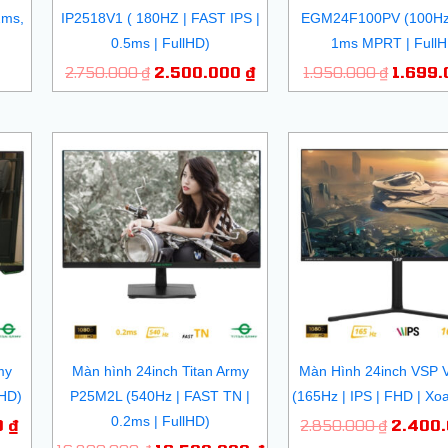
2ms,
IP2518V1 ( 180HZ | FAST IPS |
EGM24F100PV (100Hz 
0.5ms | FullHD)
1ms MPRT | FullH
2.750.000
₫
2.500.000
₫
1.950.000
₫
1.699
Giá
Giá
Giá
Giá
hiện
gốc
hiện
gốc
tại
là:
tại
là:
 ₫.
là:
16.800.000 ₫.
là:
2.850.
1.900.000 ₫.
16.500.000 ₫.
my
Màn hình 24inch Titan Army
Màn Hình 24inch VSP
lHD)
P25M2L (540Hz | FAST TN |
(165Hz | IPS | FHD | Xo
0.2ms | FullHD)
0
₫
2.850.000
₫
2.400