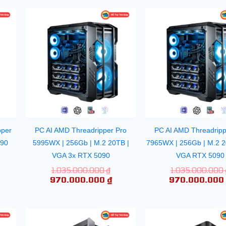
á
iá
Giá
Giá
c
iện
gốc
hiện
i
là:
tại
5.000.000 ₫.
:
1.035.000.000 ₫.
là:
09.000.000 ₫.
970.000.000 ₫.
pper
PC AI AMD Threadripper Pro
PC AI AMD Threadripp
090
5995WX | 256Gb | M.2 20TB |
7965WX | 256Gb | M.2 2
VGA 3x RTX 5090
VGA RTX 5090
1.035.000.000
₫
1.035.000.000
970.000.000
₫
970.000.00
á
iá
Giá
Giá
c
iện
gốc
hiện