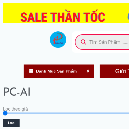
Nhảy
tới
nội
dung
Tìm
kiếm
sản
phẩm
Giới 
Danh Mục Sản Phẩm
PC-AI
Lọc theo giá
Lọc