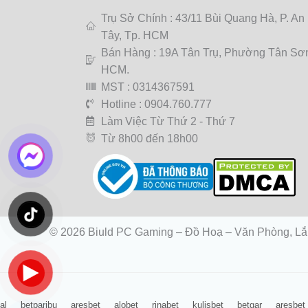
Trụ Sở Chính : 43/11 Bùi Quang Hà, P. An
Tây, Tp. HCM
Bán Hàng : 19A Tân Trụ, Phường Tân Sơn
HCM.
MST : 0314367591
Hotline : 0904.760.777
Làm Việc Từ Thứ 2 - Thứ 7
Từ 8h00 đến 18h00
© 2026 Biuld PC Gaming – Đồ Hoạ – Văn Phòng, Lắ
PC AI Core i9 – Cỗ máy AI mạnh như
al
betparibu
aresbet
alobet
rinabet
kulisbet
betgar
aresbet