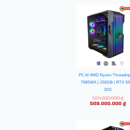
Gi
G
gố
h
là:
tạ
55
là
5
PC AI AMD Ryzen Threadri
7985WX | 256GB | RTX 5
32G
555.000.000
₫
509.000.000
₫
Gi
G
gố
h