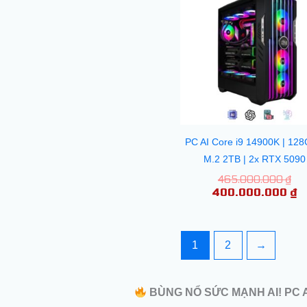
là:
tạ
46
là
4
PC AI Core i9 14900K | 128
M.2 2TB | 2x RTX 5090
465.000.000
₫
400.000.000
₫
1
2
→
BÙNG NỔ SỨC MẠNH AI! PC A