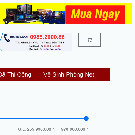
Cart
Đã Thi Công
Vệ Sinh Phòng Net
Giá
Giá
tối
tối
Giá:
255.990.000 ₫
—
970.000.000 ₫
thiểu
đa