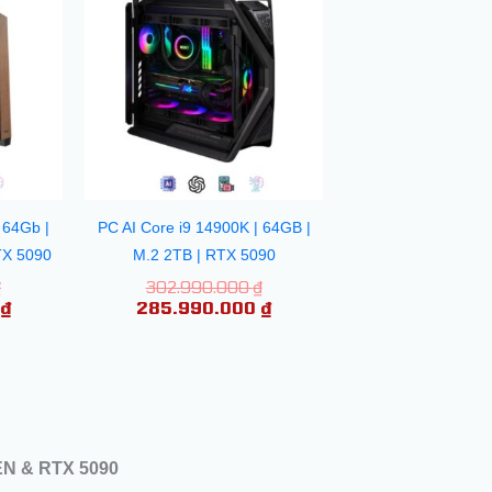
là:
tại
là:
tại
301.660.000 ₫.
là:
302.990.000 ₫.
là:
255.990.000 ₫.
285.990.000 ₫.
 64Gb |
PC AI Core i9 14900K | 64GB |
TX 5090
M.2 2TB | RTX 5090
₫
302.990.000
₫
0
₫
285.990.000
₫
N & RTX 5090