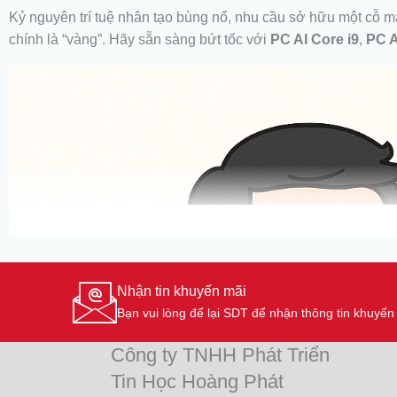
Kỷ nguyên trí tuệ nhân tạo bùng nổ, nhu cầu sở hữu một cỗ 
chính là “vàng”. Hãy sẵn sàng bứt tốc với
PC AI Core i9
,
PC 
Nhận tin khuyến mãi
Bạn vui lòng để lại SDT để nhận thông tin khuyế
Công ty TNHH Phát Triển
Tin Học Hoàng Phát