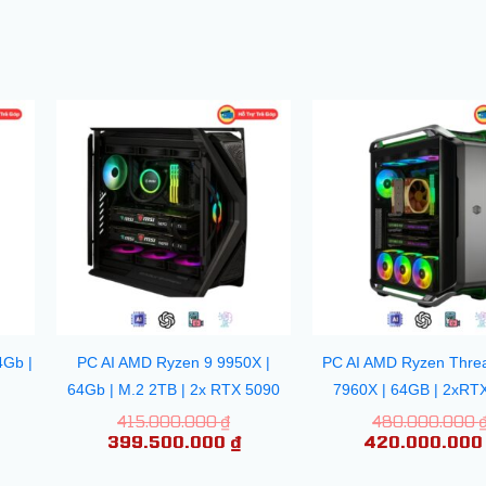
á
iá
Giá
Giá
c
iện
gốc
hiện
i
là:
tại
0.000.000 ₫.
:
415.000.000 ₫.
là:
99.000.000 ₫.
399.500.000 ₫.
4Gb |
PC AI AMD Ryzen 9 9950X |
PC AI AMD Ryzen Threa
64Gb | M.2 2TB | 2x RTX 5090
7960X | 64GB | 2xRT
415.000.000
₫
480.000.000
399.500.000
₫
420.000.00