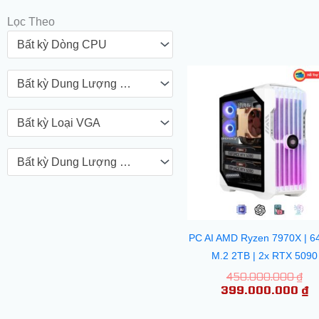
Lọc Theo
Bất kỳ Dòng CPU
Gi
G
Bất kỳ Dung Lượng VGA
gố
h
là:
tạ
45
là
Bất kỳ Loại VGA
3
Bất kỳ Dung Lượng Ổ Cứng
PC AI AMD Ryzen 7970X | 6
M.2 2TB | 2x RTX 5090
450.000.000
₫
399.000.000
₫