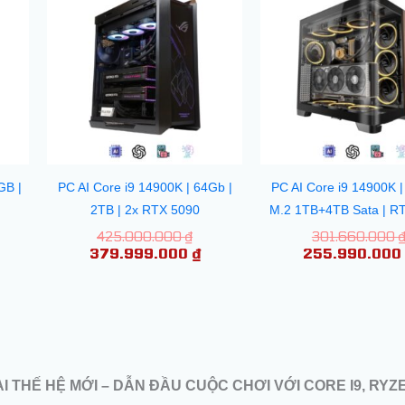
i
là:
tại
5.000.000 ₫.
:
425.000.000 ₫.
là:
00.000.000 ₫.
379.999.000 ₫.
GB |
PC AI Core i9 14900K | 64Gb |
PC AI Core i9 14900K |
2TB | 2x RTX 5090
M.2 1TB+4TB Sata | R
425.000.000
₫
301.660.000
379.999.000
₫
255.990.00
I THẾ HỆ MỚI – DẪN ĐẦU CUỘC CHƠI VỚI CORE I9, RYZE