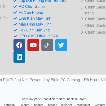
Lắp Đặt Phòng Net Trọn Gói
Chính Sách
 Hội
PC Chơi Game
Chính Sách
Pc Văn Phòng
hàng
, Tp.
Linh Kiện Máy Tính
Chính Sách
Màn Hình Máy Tính
Chính Sách
Pc - Linh Kiện 2nd
Chính Sách
CEO CAO ĐÌNH HOÀN
F
L
Y
T
a
i
o
w
c
n
u
i
e
k
t
t
b
e
u
t
o
d
b
e
o
i
e
r
p Đặt Phòng Nét. Powered by Biuld PC Gaming – Đồ Hoạ – Vă
k
n
hacklink panel, hacklink market, hacklink satın
 “quái thú”, xử lý mọi tác vụ trong ch
betparibu
alobet
rinabet
betgar
kulisbet
madridbet
winxbet