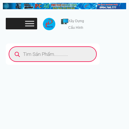
Nhảy
tới
nội
Xây Dựng
dung
Cấu Hình
Tìm
kiếm
sản
phẩm