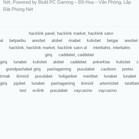
Nét. Powered by Biuld PC Gaming – Đồ Hoạ – Văn Phòng, Lắp
Đặt Phòng Nét
hacklink panel, hacklink market, hacklink satın
al
betparibu
aresbet
alobet
rinabet
kulisbet
betgar
aresbet
hacklink, hacklink market, hacklink satın al
interbahis, interbahis
giriş
caddebet, caddebet
giriş
lunabet
kulisbet
alobet
caddebet
pokerklas
kulisbet
c
grandpashabet giriş
pashagaming
pusulabet
casibom
protez
tırnak
ikimisli
pusulabet
holiganbet
meritbet
lunabet
lunabet
giriş
jojobet
lunabet
pashagaming
ikimisli
artemisbet
tarafta
test
ecilink
pusulabet
vaycasino
vaycasino