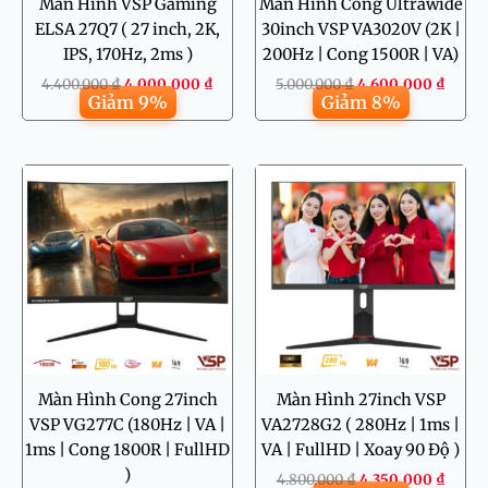
Màn Hình VSP Gaming
Màn Hình Cong Ultrawide
ELSA 27Q7 ( 27 inch, 2K,
30inch VSP VA3020V (2K |
IPS, 170Hz, 2ms )
200Hz | Cong 1500R | VA)
4.400.000
₫
4.000.000
₫
5.000.000
₫
4.600.000
₫
Giảm 9%
Giảm 8%
Giá
Giá
Giá
Giá
gốc
hiện
gốc
hiện
là:
tại
là:
tại
3.550.000 ₫.
là:
4.800.000 ₫.
là:
3.230.000 ₫.
4.350.000 
Màn Hình Cong 27inch
Màn Hình 27inch VSP
VSP VG277C (180Hz | VA |
VA2728G2 ( 280Hz | 1ms |
1ms | Cong 1800R | FullHD
VA | FullHD | Xoay 90 Độ )
)
4.800.000
₫
4.350.000
₫