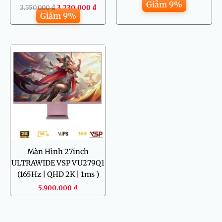
Giảm 9%
3.550.000
₫
3.230.000
₫
Giảm 9%
Màn Hình 27inch
ULTRAWIDE VSP VU279Q1
(165Hz | QHD 2K | 1ms )
5.900.000
₫