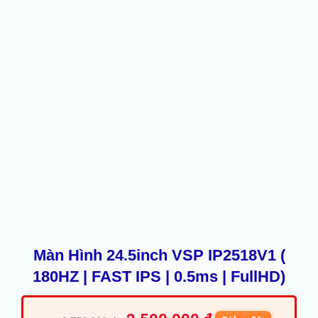
Màn Hình 24.5inch VSP IP2518V1 (
180HZ | FAST IPS | 0.5ms | FullHD)
Giá
Giá