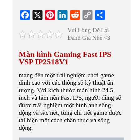
Fa
X
Pi
Li
R
C
S
ce
nt
nk
ed
op
ha
Vui Lòng Để Lại
bo
er
ed
di
y
re
Đánh Giá Nhé <3
ok
es
In
t
Li
t
nk
Màn hình Gaming Fast IPS
VSP IP2518V1
mang đến một trải nghiệm chơi game
đỉnh cao với các thông số kỹ thuật ấn
tượng. Với kích thước màn hình 24.5
inch và tấm nền Fast IPS, người dùng sẽ
được trải nghiệm một hình ảnh sống
động và sắc nét, từng chi tiết game được
tái hiện một cách chân thực và sống
động.