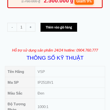
2.500.000
₫
gốc
hiện
Giảm 9%
2.750.000
₫
là:
tại
2.750.000 ₫.
là:
2.500.000
Màn
Thêm vào giỏ hàng
-
+
Hình
24.5inch
VSP
IP2518V1
Hỗ trợ sử dụng sản phẩm 24/24 hotline: 0904.760.777
(
THÔNG SỐ KỸ THUẬT
180HZ
|
FAST
Tên Hãng
VSP
IPS
|
Ma SP
IP2518V1
0.5ms
Màu Sắc
Đen
|
FullHD)
Độ Tương
số
1000:1
Phản