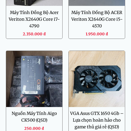
Máy Tính Đồng Bộ Acer
Máy Tính Đồng Bộ ACER
Veriton X2640G Core i7-
Veriton X2640G Core i5-
4790
4570
2.350.000
₫
1.950.000
₫
Nguồn Máy Tính Aigo
VGA Asus GTX 1650 4Gb –
CK500 (QSD)
Lựa chọn hoàn hảo cho
game thủ giá rẻ (QSD)
250.000
₫