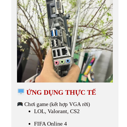
ỨNG DỤNG THỰC TẾ
Chơi game (kết hợp VGA rời)
LOL, Valorant, CS2
FIFA Online 4