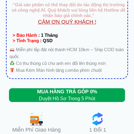
“Giá sản phẩm có thể thay đổi do tác động thị trường
và công nghệ AI. Quý khách vui lòng liên hệ Hotline để
nhận báo giá chính xác.”
CẢM ƠN QUÝ KHÁCH !
> Bảo Hành
:
1 Tháng
> Tình Trạng
:
QSD
Miễn phí lắp đặt nội thành HCM 10km – Ship COD toàn
quốc
Có thu thùng cũ cho anh em đổi lên thùng mới
Mua Kèm Màn hình tặng combo phím chuột
MUA HÀNG TRẢ GÓP 0%
Duyệt Hồ Sơ Trong 5 Phút
Miễn Phí Giao Hàng
1 Đổi 1