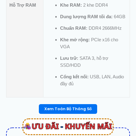
Hỗ Trợ RAM
Khe RAM:
2 khe DDR4
Dung lượng RAM tối đa:
64GB
Chuẩn RAM:
DDR4 2666MHz
Khe mở rộng:
PCIe x16 cho
VGA
Lưu trữ:
SATA 3, hỗ trợ
SSD/HDD
Cổng kết nối:
USB, LAN, Audio
đầy đủ
Xem Toàn Bộ Thông Số