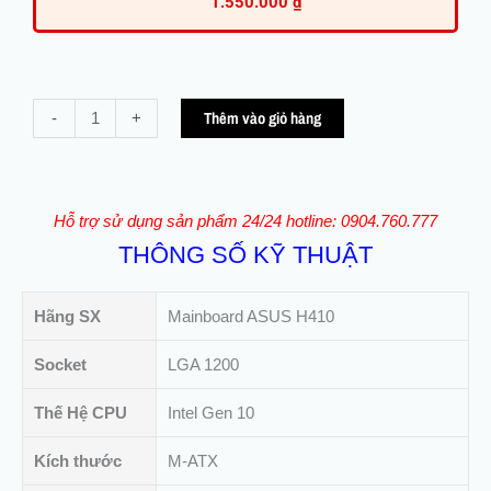
1.550.000
₫
combo
Thêm vào giỏ hàng
-
+
CPU
Mainboard
Asus
H410
Hỗ trợ sử dụng sản phẩm 24/24 hotline: 0904.760.777
+
THÔNG SỐ KỸ THUẬT
cpu
i3
10100f
Hãng SX
Mainboard ASUS H410
(QSD)
số
Socket
LGA 1200
lượng
Thế Hệ CPU
Intel Gen 10
Kích thước
M-ATX