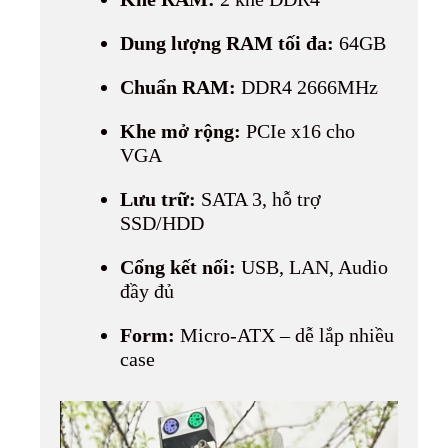
Dung lượng RAM tối đa:
64GB
Chuẩn RAM:
DDR4 2666MHz
Khe mở rộng:
PCIe x16 cho
VGA
Lưu trữ:
SATA 3, hỗ trợ
SSD/HDD
Cổng kết nối:
USB, LAN, Audio
đầy đủ
Form:
Micro-ATX – dễ lắp nhiều
case