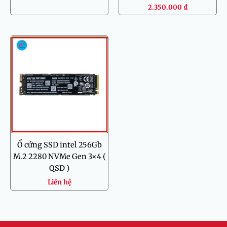
2.350.000
₫
Ổ cứng SSD intel 256Gb
M.2 2280 NVMe Gen 3×4 (
QSD )
Liên hệ