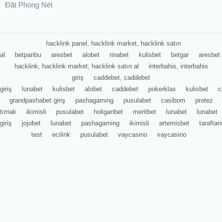
Đặt Phòng Nét
hacklink panel, hacklink market, hacklink satın
al
betparibu
aresbet
alobet
rinabet
kulisbet
betgar
aresbet
hacklink, hacklink market, hacklink satın al
interbahis, interbahis
giriş
caddebet, caddebet
giriş
lunabet
kulisbet
alobet
caddebet
pokerklas
kulisbet
c
grandpashabet giriş
pashagaming
pusulabet
casibom
protez
tırnak
ikimisli
pusulabet
holiganbet
meritbet
lunabet
lunabet
giriş
jojobet
lunabet
pashagaming
ikimisli
artemisbet
tarafta
test
ecilink
pusulabet
vaycasino
vaycasino