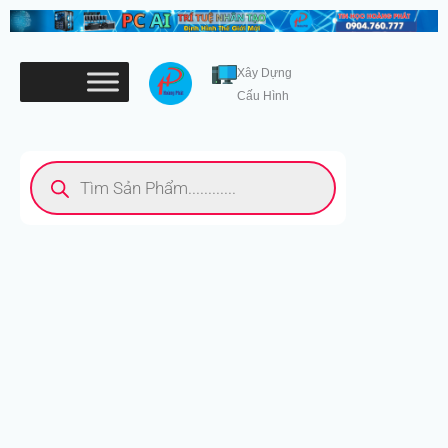
Nhảy
tới
nội
Xây Dựng
dung
Cấu Hình
Tìm
kiếm
sản
phẩm