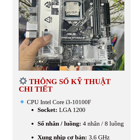
THÔNG SỐ KỸ THUẬT
CHI TIẾT
CPU Intel Core i3-10100F
Socket:
LGA 1200
Số nhân / luồng:
4 nhân / 8 luồng
Xung nhịp cơ bản:
3.6 GHz