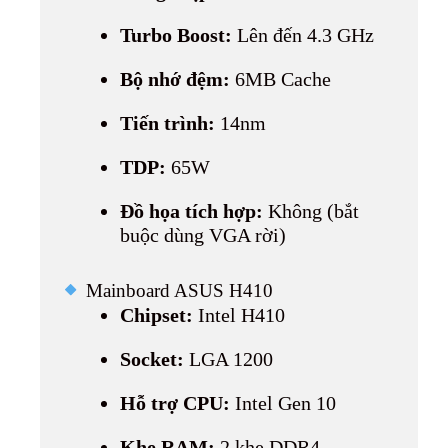
Turbo Boost:
Lên đến 4.3 GHz
Bộ nhớ đệm:
6MB Cache
Tiến trình:
14nm
TDP:
65W
Đồ họa tích hợp:
Không (bắt
buộc dùng VGA rời)
Mainboard ASUS H410
Chipset:
Intel H410
Socket:
LGA 1200
Hỗ trợ CPU:
Intel Gen 10
Khe RAM:
2 khe DDR4