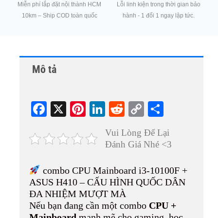
Miễn phí lắp đặt nội thành HCM
Lỗi linh kiện trong thời gian bảo
10km – Ship COD toàn quốc
hành - 1 đổi 1 ngay lập tức.
Mô tả
Fa
X
Pi
Li
R
C
S
ce
nt
nk
ed
op
ha
Vui Lòng Để Lại
bo
er
ed
di
y
re
Đánh Giá Nhé <3
ok
es
In
t
Li
t
nk
combo CPU Mainboard i3-10100F +
ASUS H410 – CẤU HÌNH QUỐC DÂN
ĐA NHIỆM MƯỢT MÀ
Nếu bạn đang cần một combo
CPU +
Mainboard
mạnh mẽ cho gaming, học