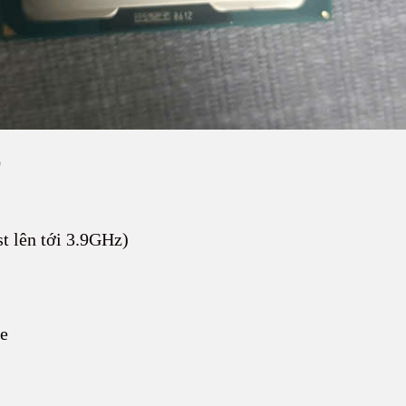
0
 lên tới 3.9GHz)
e