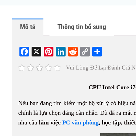
Mô tả
Thông tin bổ sung
Fa
X
Pi
Li
R
C
S
ce
nt
nk
ed
op
ha
Vui Lòng Để Lại Đánh Giá N
bo
er
ed
di
y
re
ok
es
In
t
Li
CPU Intel Core i7
t
nk
Nếu bạn đang tìm kiếm một bộ xử lý có hiệu nă
chính là lựa chọn đáng cân nhắc. Dù đã ra mắt m
nhu cầu
làm việc
PC văn phòng
, học tập, thi