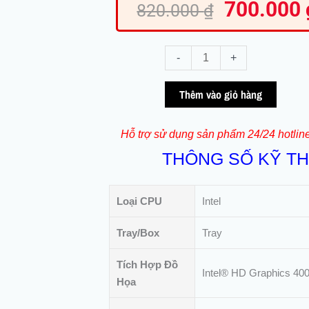
700.000
gốc
820.000
₫
là:
820.000 ₫.
CPU
-
+
Intel
Core
Thêm vào giỏ hàng
i7-
3770
Hỗ trợ sử dụng sản phẩm 24/24 hotlin
(QSD)
THÔNG SỐ KỸ T
-
Up
3.9Ghz
Loại CPU
Intel
|
LGA1155
Tray/Box
Tray
|
8M
Tích Hợp Đồ
Intel® HD Graphics 40
số
Họa
lượng