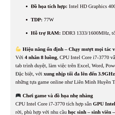
Đồ họa tích hợp:
Intel HD Graphics 40
TDP:
77W
Hỗ trợ RAM:
DDR3 1333/1600MHz, tố
Hiệu năng ổn định – Chạy mượt mọi tác 
Với
4 nhân 8 luồng
, CPU Intel Core i7-3770 v
tab trình duyệt, làm việc trên Excel, Word, Po
Đặc biệt, với
xung nhịp tối đa lên đến 3.9GHz
những tựa game online như Liên Minh Huyền T
Chơi game và đồ họa nhẹ nhàng
CPU Intel Core i7-3770 tích hợp sẵn
GPU Inte
rời, phù hợp với nhu cầu
học sinh – sinh viên 