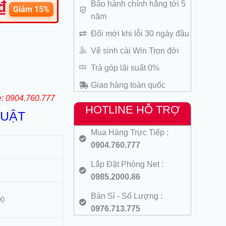
₫
Bảo hành chính hãng tới 5
hiện
Giảm 15%
năm
tại
là:
Đổi mới khi lỗi 30 ngày đầu
700.000 ₫.
Vệ sinh cài Win Trọn đời
Trả góp lãi suất 0%
Giao hàng toàn quốc
e: 0904.760.777
HOTLINE HỖ TRỢ
HUẬT
Mua Hàng Trực Tiếp :
0904.760.777
Lắp Đặt Phòng Net :
0985.2000.86
Bán Sỉ - Số Lượng :
00
0976.713.775