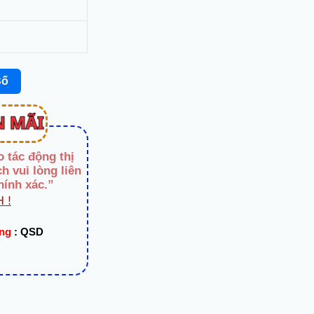
Số
o tác động thị
h vui lòng liên
hính xác.”
 !
ạng
:
QSD