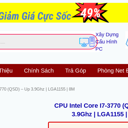
Xây Dựng
Cấu Hình
PC
Thiệu
Chính Sách
Trả Góp
Phòng Net 
-3770 (QSD) – Up 3.9Ghz | LGA1155 | 8M
CPU Intel Core I7-3770 (
3.9Ghz | LGA1155 
Giá