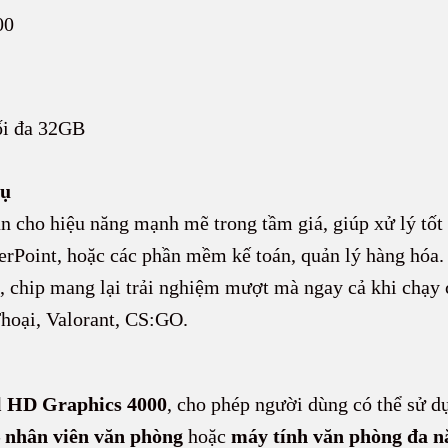
00
i đa 32GB
vụ
ẫn cho hiệu năng mạnh mẽ trong tầm giá, giúp xử lý tốt
werPoint, hoặc các phần mềm kế toán, quản lý hàng hóa.
, chip mang lại trải nghiệm mượt mà ngay cả khi chạy
hoại, Valorant, CS:GO.
l HD Graphics 4000
, cho phép người dùng có thể sử 
– nhân viên văn phòng
hoặc
máy tính văn phòng đa n