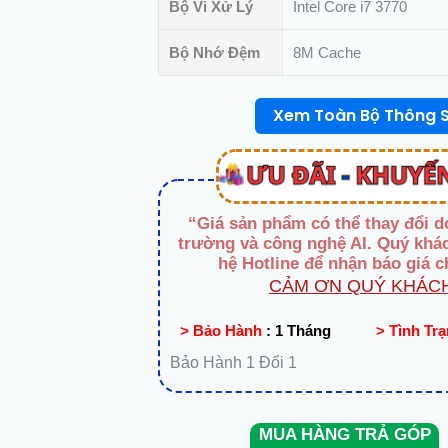
Bộ Vi Xử Lý
Intel Core i7 3770
Bộ Nhớ Đệm
8M Cache
Xem Toàn Bộ Thông 
“Giá sản phẩm có thể thay đổi d
trường và công nghệ AI. Quý khác
hệ Hotline để nhận báo giá c
CẢM ƠN QUÝ KHÁCH
> Bảo Hành
:
1 Tháng
> Tình Tr
Bảo Hành 1 Đổi 1
MUA HÀNG TRẢ GÓP