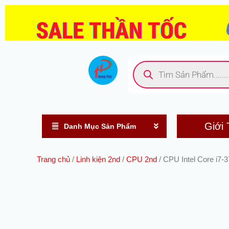
Nhảy
tới
nội
dung
Tìm
kiếm
sản
phẩm
Giới 
Danh Mục Sản Phẩm
Trang chủ
/
Linh kiện 2nd
/
CPU 2nd
/ CPU Intel Core i7