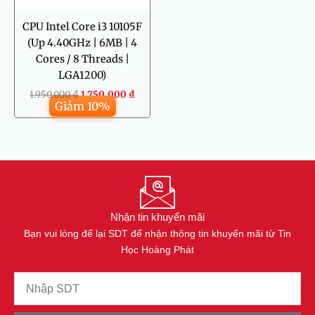
CPU Intel Core i3 10105F
(Up 4.40GHz | 6MB | 4
Cores / 8 Threads |
LGA1200)
1.950.000
₫
1.750.000
₫
Giảm 10%
Nhận tin khuyến mãi
Bạn vui lòng để lại SDT để nhận thông tin khuyến mãi từ Tin
Học Hoàng Phát