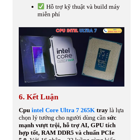
Hỗ trợ kỹ thuật và build máy
miễn phí
6. Kết Luận
Cpu
intel Core Ultra 7 265K
tray
là lựa
chọn lý tưởng cho người dùng cần
sức
mạnh vượt trội, hỗ trợ AI, GPU tích
hợp tốt, RAM DDR5 và chuẩn PCIe
5.0
. Với 16 nhân – 22 luồng cùng kiến