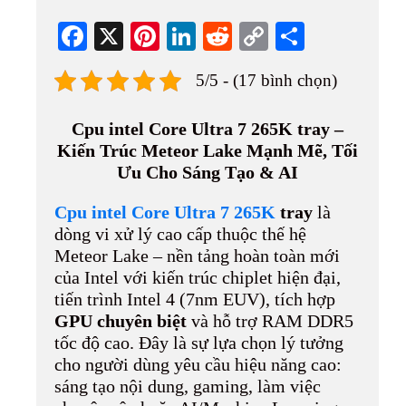
Fa
X
Pi
Li
R
C
S
ce
nt
nk
ed
op
ha
5/5 - (17 bình chọn)
bo
er
ed
di
y
re
ok
es
In
t
Li
Cpu intel Core Ultra 7 265K tray –
t
nk
Kiến Trúc Meteor Lake Mạnh Mẽ, Tối
Ưu Cho Sáng Tạo & AI
Cpu intel Core Ultra 7 265K
tray
là
dòng vi xử lý cao cấp thuộc thế hệ
Meteor Lake – nền tảng hoàn toàn mới
của Intel với kiến trúc chiplet hiện đại,
tiến trình Intel 4 (7nm EUV), tích hợp
GPU chuyên biệt
và hỗ trợ RAM DDR5
tốc độ cao. Đây là sự lựa chọn lý tưởng
cho người dùng yêu cầu hiệu năng cao:
sáng tạo nội dung, gaming, làm việc