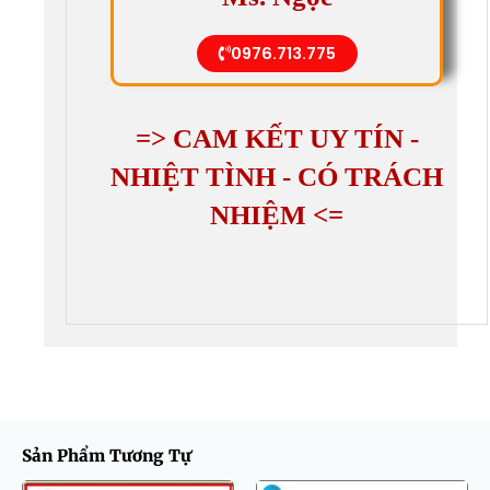
0976.713.775
=> CAM KẾT UY TÍN -
NHIỆT TÌNH - CÓ TRÁCH
NHIỆM <=
Sản Phẩm Tương Tự
Giá
Giá