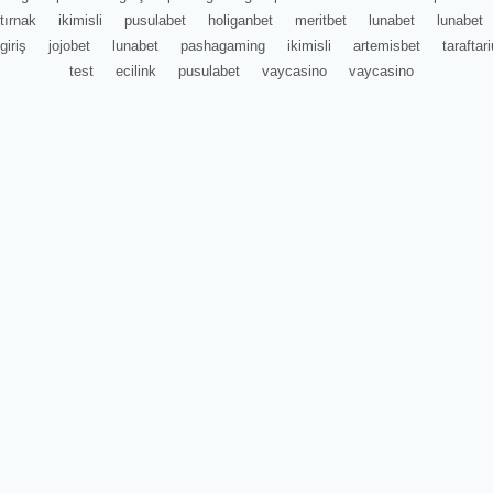
tırnak
ikimisli
pusulabet
holiganbet
meritbet
lunabet
lunabet
giriş
jojobet
lunabet
pashagaming
ikimisli
artemisbet
tarafta
test
ecilink
pusulabet
vaycasino
vaycasino