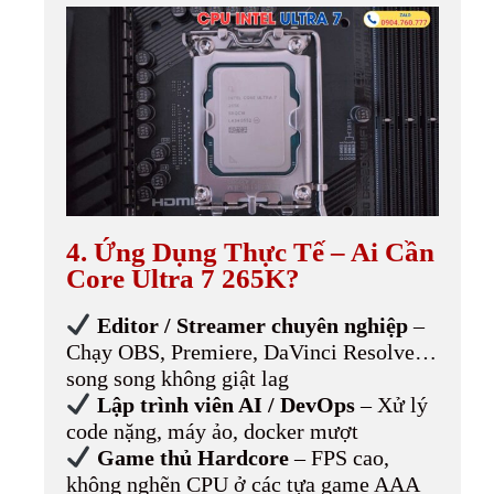
4. Ứng Dụng Thực Tế – Ai Cần
Core Ultra 7 265K?
Editor / Streamer chuyên nghiệp
–
Chạy OBS, Premiere, DaVinci Resolve…
song song không giật lag
Lập trình viên AI / DevOps
– Xử lý
code nặng, máy ảo, docker mượt
Game thủ Hardcore
– FPS cao,
không nghẽn CPU ở các tựa game AAA