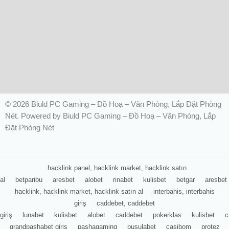
© 2026 Biuld PC Gaming – Đồ Hoạ – Văn Phòng, Lắp Đặt Phòng
Nét. Powered by Biuld PC Gaming – Đồ Hoạ – Văn Phòng, Lắp
Đặt Phòng Nét
hacklink panel, hacklink market, hacklink satın
al
betparibu
aresbet
alobet
rinabet
kulisbet
betgar
aresbet
hacklink, hacklink market, hacklink satın al
interbahis, interbahis
giriş
caddebet, caddebet
giriş
lunabet
kulisbet
alobet
caddebet
pokerklas
kulisbet
c
grandpashabet giriş
pashagaming
pusulabet
casibom
protez