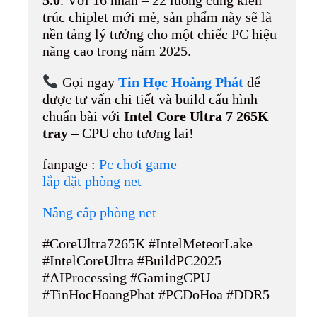
trúc chiplet mới mẻ, sản phẩm này sẽ là
nền tảng lý tưởng cho một chiếc PC hiệu
năng cao trong năm 2025.
Gọi ngay
Tin Học Hoàng Phát
để
được tư vấn chi tiết và build cấu hình
chuẩn bài với
Intel Core Ultra 7 265K
tray
– CPU cho tương lai!
fanpage :
Pc chơi game
lắp đặt phòng net
Nâng cấp phòng net
#CoreUltra7265K #IntelMeteorLake
#IntelCoreUltra #BuildPC2025
#AIProcessing #GamingCPU
#TinHocHoangPhat #PCDoHoa #DDR5