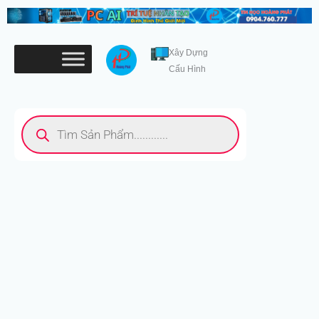
Nhảy
tới
nội
Xây Dựng
dung
Cấu Hình
Tìm
kiếm
sản
phẩm