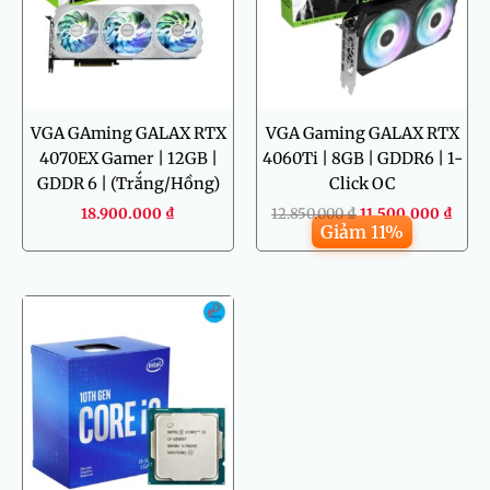
VGA GAming GALAX RTX
VGA Gaming GALAX RTX
4070EX Gamer | 12GB |
4060Ti | 8GB | GDDR6 | 1-
GDDR 6 | (Trắng/Hồng)
Click OC
18.900.000
₫
12.850.000
₫
11.500.000
₫
Giảm 11%
Giá
Giá
gốc
hiện
là:
tại
1.950.000 ₫.
là:
1.750.000 ₫.