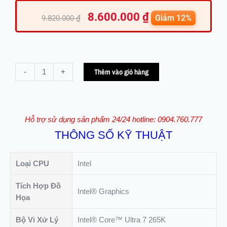
Giá
Giá
8.600.000
₫
gốc
hiện
Giảm 12%
9.820.000
₫
là:
tại
9.820.000 ₫.
là:
8.600.00
Cpu
Thêm vào giỏ hàng
-
+
intel
Core
Ultra
7
Hỗ trợ sử dụng sản phẩm 24/24 hotline: 0904.760.777
265K
THÔNG SỐ KỸ THUẬT
tray
(Up
5.5GHz
Loại CPU
Intel
|
30MB
Tích Hợp Đồ
Intel® Graphics
|
Họa
20
Bộ Vi Xử Lý
Intel® Core™ Ultra 7 265K
Nhân