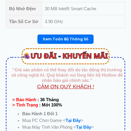
/
Bộ Nhớ Đệm
30 MB Intel® Smart Cache
20
Luồng
Tần Số Cơ Sở
3.90 GHz
|
LGA1851)
số
Xem Toàn Bộ Thông Số
lượng
“Giá sản phẩm có thể thay đổi do tác động thị trường
và công nghệ AI. Quý khách vui lòng liên hệ Hotline để
nhận báo giá chính xác.”
CẢM ƠN QUÝ KHÁCH !
> Bảo Hành
:
36 Tháng
> Tình Trạng
:
Mới 100%
Bảo Hành 1 Đổi 1
Mua PC Chơi Game <
Tại Đây
>
Mua Máy Tính Văn Phòng <
Tại Đây
>