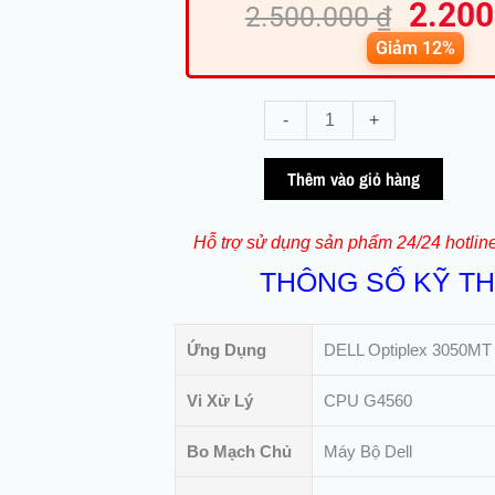
2.20
gốc
hi
2.500.000
₫
là:
tại
Giảm 12%
2.500.
là:
2.
Dell
-
+
Optiplex
3050
Thêm vào giỏ hàng
MT
/
Hỗ trợ sử dụng sản phẩm 24/24 hotlin
G4560
THÔNG SỐ KỸ T
/
RAM
8GB
Ứng Dụng
DELL Optiplex 3050MT
/
SSD
Vi Xử Lý
CPU G4560
128GB
số
Bo Mạch Chủ
Máy Bộ Dell
lượng