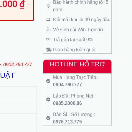
0.000
₫
Bảo hành chính hãng tới 5
ện
năm
000 ₫.
Đổi mới khi lỗi 30 ngày đầu
200.000 ₫.
Vệ sinh cài Win Trọn đời
Trả góp lãi suất 0%
Giao hàng toàn quốc
HOTLINE HỖ TRỢ
e: 0904.760.777
HUẬT
Mua Hàng Trực Tiếp :
0904.760.777
Lắp Đặt Phòng Net :
0985.2000.86
Bán Sỉ - Số Lượng :
0976.713.775