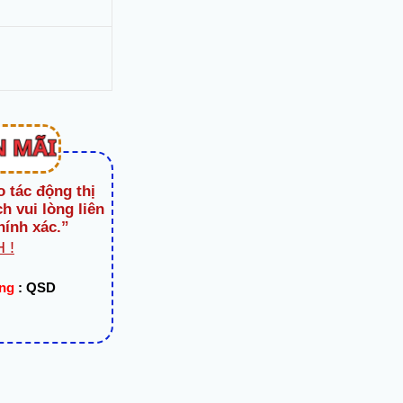
o tác động thị
h vui lòng liên
hính xác.”
 !
ạng
:
QSD