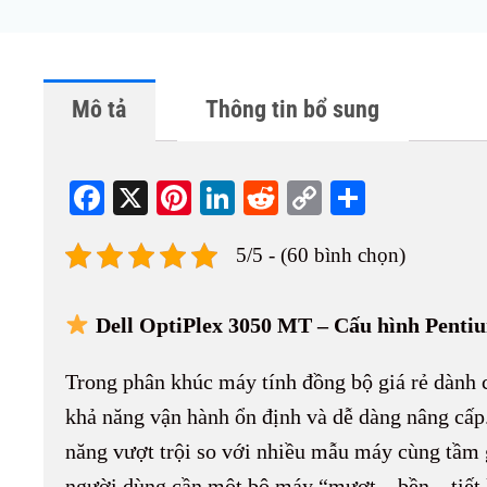
Mô tả
Thông tin bổ sung
Fa
X
Pi
Li
R
C
S
ce
nt
nk
ed
op
ha
5/5 - (60 bình chọn)
bo
er
ed
di
y
re
ok
es
In
t
Li
Dell OptiPlex 3050 MT – Cấu hình Pentiu
t
nk
Trong phân khúc máy tính đồng bộ giá rẻ dành 
khả năng vận hành ổn định và dễ dàng nâng cấp
năng vượt trội so với nhiều mẫu máy cùng tầm g
người dùng cần một bộ máy “mượt – bền – tiết