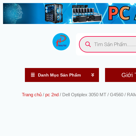
Nhảy
tới
nội
dung
Tìm
kiếm
sản
phẩm
Giới 
Danh Mục Sản Phẩm
Trang chủ
/
pc 2nd
/ Dell Optiplex 3050 MT / G4560 / R