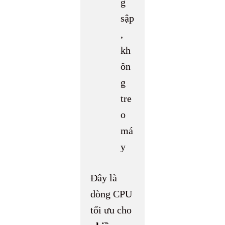
g
sập
,
kh
ôn
g
tre
o
má
y
Đây là
dòng CPU
tối ưu cho