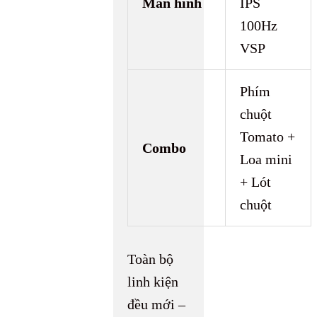
Màn hình
IPS
100Hz
VSP
Phím
chuột
Tomato +
Combo
Loa mini
+ Lót
chuột
Toàn bộ
linh kiện
đều mới –