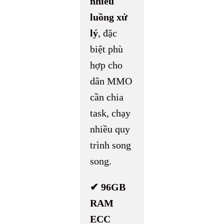
nhiều
luồng xử
lý
, đặc
biệt phù
hợp cho
dân MMO
cần chia
task, chạy
nhiều quy
trình song
song.
✔ 96GB
RAM
ECC