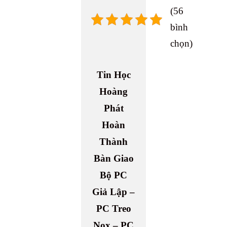
re
nk
(56
bình
chọn)
Tin Học
Hoàng
Phát
Hoàn
Thành
Bàn Giao
Bộ PC
Giả Lập –
PC Treo
Nox – PC