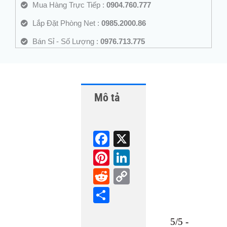
Mua Hàng Trực Tiếp :
0904.760.777
Lắp Đặt Phòng Net :
0985.2000.86
Bán Sỉ - Số Lượng :
0976.713.775
Mô tả
Fa
X
ce
Pi
Li
bo
nt
nk
R
C
ok
er
ed
ed
op
S
es
In
di
y
ha
t
t
Li
5/5 -