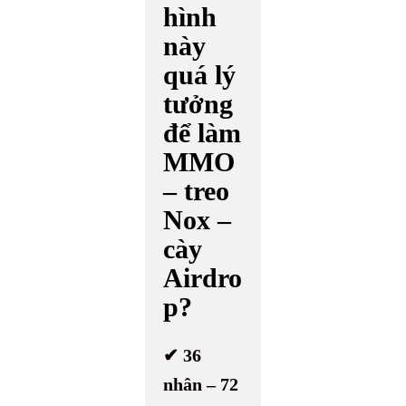
hình
này
quá lý
tưởng
để làm
MMO
– treo
Nox –
cày
Airdro
p?
✔ 36
nhân – 72