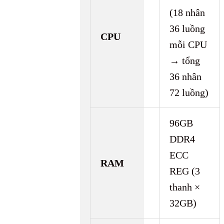
(18 nhân
36 luồng
CPU
mỗi CPU
→ tổng
36 nhân
72 luồng)
96GB
DDR4
ECC
RAM
REG (3
thanh ×
32GB)