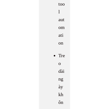
too
l
aut
om
ati
on
Tre
o
dài
ng
ày
kh
ôn