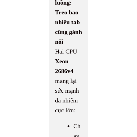
luồng:
Treo bao
nhiêu tab
cũng gánh
nổi
Hai CPU
Xeon
2686v4
mang lại
sức mạnh
đa nhiệm
cực lớn:
Ch
ạy