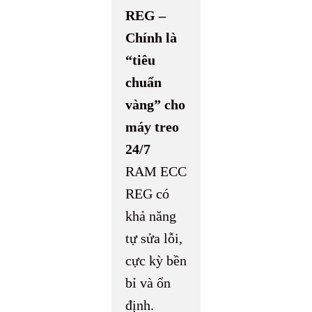
REG –
Chính là
“tiêu
chuẩn
vàng” cho
máy treo
24/7
RAM ECC
REG có
khả năng
tự sửa lỗi,
cực kỳ bền
bỉ và ổn
định.