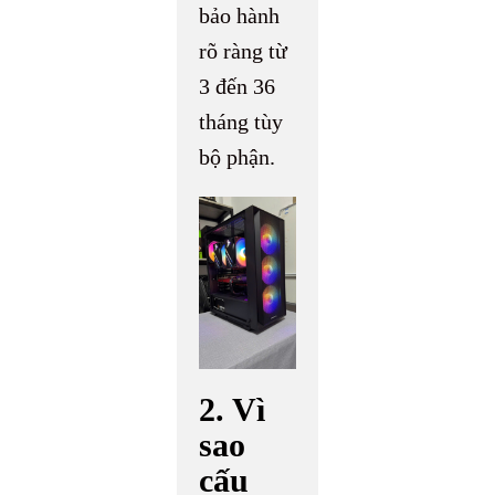
bảo hành
rõ ràng từ
3 đến 36
tháng tùy
bộ phận.
2. Vì
sao
cấu