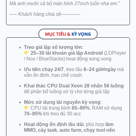
Mà anh muốn cả bộ màn hình 27inch luôn nha em.”
làm
MMO
—– Khách hàng chia sẽ————
21
Triệu
số
lượng
Treo giả lập số lượng lớn
:
25–30 tài khoản giả lập Android
(LDPlayer
/ Nox / BlueStacks) hoạt động song song
Ưu tiên chạy 24/7
, treo lâu
8–24 giờ/ngày
mà
vẫn ổn định, hạn chế crash
Khai thác CPU Dual Xeon 28 nhân 56 luồng
để phân bổ luồng xử lý cho từng giả lập
Mức sử dụng tài nguyên kỳ vọng
:
CPU tải trung bình
65–80%
, RAM sử dụng
70–85%
khi treo đủ 30 acc
Hoạt động ổn định lâu dài
, phù hợp
làm
MMO, cày task, auto farm, chạy tool nền