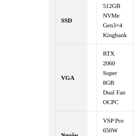
512GB
NVMe
SSD
Gen3×4
Kingbank
RTX
2060
Super
VGA
8GB
Dual Fan
OCPC
VSP Pro
650W
Nguồn