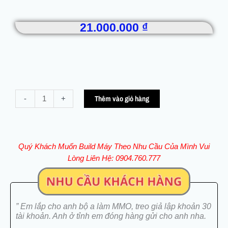
21.000.000
₫
Hoàn
Thêm vào giỏ hàng
-
+
Thành
Bàn
Giao
Full
Quý Khách Muốn Build Máy Theo Nhu Cầu Của Mình Vui
Bộ
Lòng Liên Hệ: 0904.760.777
PC
Giả
Lập
-
” Em lắp cho anh bộ a làm MMO, treo giả lập khoản 30
Treo
tài khoản. Anh ở tỉnh em đóng hàng gửi cho anh nha.
NOX