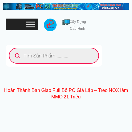
Nhảy
tới
nội
Xây Dựng
dung
Cấu Hình
Tìm
kiếm
sản
phẩm
Hoàn Thành Bàn Giao Full Bộ PC Giả Lập – Treo NOX làm
MMO 21 Triệu