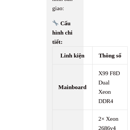
giao:
Cấu
hình chi
tiết:
Linh kiện
Thông số
X99 F8D
Dual
Mainboard
Xeon
DDR4
2× Xeon
2686v4