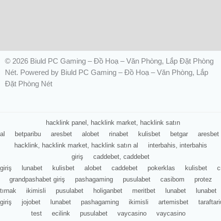
© 2026 Biuld PC Gaming – Đồ Hoạ – Văn Phòng, Lắp Đặt Phòng
Nét. Powered by Biuld PC Gaming – Đồ Hoạ – Văn Phòng, Lắp
Đặt Phòng Nét
hacklink panel, hacklink market, hacklink satın
al
betparibu
aresbet
alobet
rinabet
kulisbet
betgar
aresbet
hacklink, hacklink market, hacklink satın al
interbahis, interbahis
giriş
caddebet, caddebet
giriş
lunabet
kulisbet
alobet
caddebet
pokerklas
kulisbet
c
grandpashabet giriş
pashagaming
pusulabet
casibom
protez
tırnak
ikimisli
pusulabet
holiganbet
meritbet
lunabet
lunabet
giriş
jojobet
lunabet
pashagaming
ikimisli
artemisbet
tarafta
test
ecilink
pusulabet
vaycasino
vaycasino