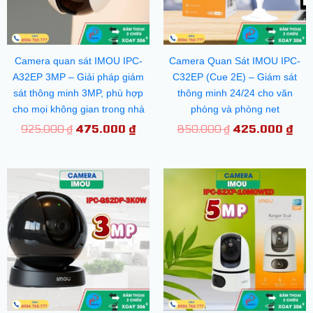
Camera quan sát IMOU IPC-
Camera Quan Sát IMOU IPC-
A32EP 3MP – Giải pháp giám
C32EP (Cue 2E) – Giám sát
sát thông minh 3MP, phù hợp
thông minh 24/24 cho văn
cho mọi không gian trong nhà
phòng và phòng net
925.000
₫
475.000
₫
850.000
₫
425.000
₫
Giá
Giá
Giá
Gi
gốc
hiện
gốc
hiệ
là:
tại
là:
tại
2.100.000 ₫.
là:
1.950.000 ₫.
là:
1.050.000 ₫.
97