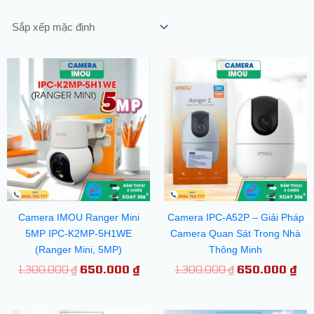
Giá
Giá
Giá
Gi
gốc
hiện
gốc
hiệ
là:
tại
là:
tại
1.300.000 ₫.
là:
1.300.000 ₫.
là:
650.000 ₫.
65
Camera IMOU Ranger Mini
Camera IPC-A52P – Giải Pháp
5MP IPC-K2MP-5H1WE
Camera Quan Sát Trong Nhà
(Ranger Mini, 5MP)
Thông Minh
1.300.000
₫
650.000
₫
1.300.000
₫
650.000
₫