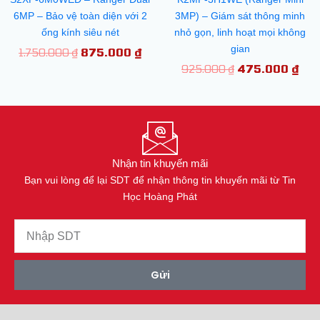
6MP – Bảo vệ toàn diện với 2
3MP) – Giám sát thông minh
ống kính siêu nét
nhỏ gọn, linh hoạt mọi không
gian
1.750.000
₫
875.000
₫
925.000
₫
475.000
₫
Nhận tin khuyến mãi
Bạn vui lòng để lại SDT để nhận thông tin khuyến mãi từ Tin
Học Hoàng Phát
Gửi