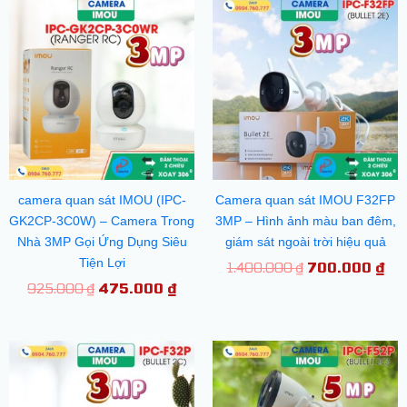
Giá
Giá
Giá
Gi
gốc
hiện
gốc
hiệ
là:
tại
là:
tại
925.000 ₫.
là:
1.400.000 ₫.
là:
475.000 ₫.
70
camera quan sát IMOU (IPC-
Camera quan sát IMOU F32FP
GK2CP-3C0W) – Camera Trong
3MP – Hình ảnh màu ban đêm,
Nhà 3MP Gọi Ứng Dụng Siêu
giám sát ngoài trời hiệu quả
Tiện Lợi
1.400.000
₫
700.000
₫
925.000
₫
475.000
₫
Giá
Giá
Giá
Gi
gốc
hiện
gốc
hiệ
là:
tại
là:
tại
1.225.000 ₫.
là:
1.475.000 ₫.
là: