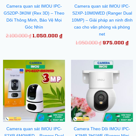
Camera quan sát IMOU IPC-
Camera quan sát IMOU IPC-
GS2DP-3K0W (Rex 3D) – Theo
S2XP-10M0WED (Ranger Dual
Dõi Thông Minh, Bảo Vệ Mọi
10MP) – Giải pháp an ninh đỉnh
Góc Nhìn
cao cho văn phòng và phòng
net
2.100.000
₫
1.050.000
₫
1.950.000
₫
975.000
₫
Giá
Giá
Giá
Giá
gốc
hiện
gốc
hiệ
là:
tại
là:
tại
1.750.000 ₫.
là:
925.000 ₫.
là:
875.000 ₫.
475
Camera quan sát IMOU IPC-
Camera Theo Dõi IMOU IPC-
S2XP-6M0WED – Ranger Dual
K2MP-3H1WE (Ranger Mini