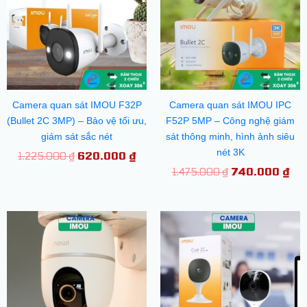
620.000 ₫.
740
Camera quan sát IMOU F32P
Camera quan sát IMOU IPC
(Bullet 2C 3MP) – Bảo vệ tối ưu,
F52P 5MP – Công nghệ giám
giám sát sắc nét
sát thông minh, hình ảnh siêu
nét 3K
1.225.000
₫
620.000
₫
1.475.000
₫
740.000
₫
Giá
Giá
Giá
Giá
gốc
hiện
gốc
hiệ
là:
tại
là:
tại
925.000 ₫.
là:
850.000 ₫.
là:
475.000 ₫.
425