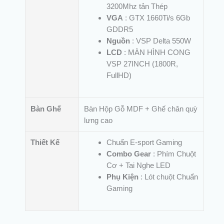
3200Mhz tản Thép
VGA
: GTX 1660Ti/s 6Gb
GDDR5
Nguồn
: VSP Delta 550W
LCD
: MÀN HÌNH CONG
VSP 27INCH (1800R,
FullHD)
Bàn Ghế
Bàn Hộp Gỗ MDF + Ghế chân quỳ
lưng cao
Thiết Kế
Chuẩn E-sport Gaming
Combo Gear
: Phím Chuột
Cơ + Tai Nghe LED
Phụ Kiện
: Lót chuột Chuẩn
Gaming