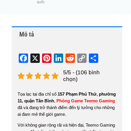
quốc
Mô tả
F
X
Pi
Li
R
C
S
a
nt
n
e
o
h
5/5 - (106 bình
c
er
k
d
p
ar
chọn)
e
e
e
di
y
e
b
st
dI
t
Li
Tọa lạc tại địa chỉ số
157 Phạm Phú Thứ, phường
11, quận Tân Bình
,
Phòng Game Teemo Gaming
o
n
n
đã và đang trở thành điểm đến lý tưởng cho những
o
k
ai đam mê thế giới game.
k
Với không gian rộng rãi và hiện đại, Teemo Gaming