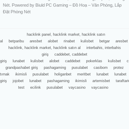
Nét. Powered by Biuld PC Gaming – Đồ Hoạ – Văn Phòng, Lắp
Đặt Phòng Nét
hacklink panel, hacklink market, hacklink satın
al
betparibu
aresbet
alobet
rinabet
kulisbet
betgar
aresbet
hacklink, hacklink market, hacklink satın al
interbahis, interbahis
giriş
caddebet, caddebet
giriş
lunabet
kulisbet
alobet
caddebet
pokerklas
kulisbet
c
grandpashabet giriş
pashagaming
pusulabet
casibom
protez
tırnak
ikimisli
pusulabet
holiganbet
meritbet
lunabet
lunabet
giriş
jojobet
lunabet
pashagaming
ikimisli
artemisbet
tarafta
test
ecilink
pusulabet
vaycasino
vaycasino