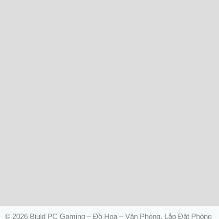
© 2026 Biuld PC Gaming – Đồ Hoạ – Văn Phòng, Lắp Đặt Phòng