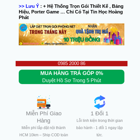
>> Lưu Ý
:
+ Hệ Thống Trọn Gói Thiết Kế , Bảng
Hiệu, Porter Game … Chỉ Có Tại Tin Học Hoàng
Phát
0985 2000 86
MUA HÀNG TRẢ GÓP 0%
Duyệt Hồ Sơ Trong 5 Phút
Miễn Phí Giao
1 Đổi 1
Hàng
Lỗi linh kiện trong thời gian
Miễn phí lắp đặt nội thành
bảo hành - 1 đổi 1 ngay lập
HCM 10km – Ship COD toàn
tức.