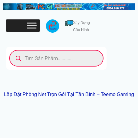
Nhảy
tới
nội
Xây Dựng
dung
Cấu Hình
Tìm
kiếm
sản
phẩm
Lắp Đặt Phòng Net Trọn Gói Tại Tân Bình – Teemo Gaming