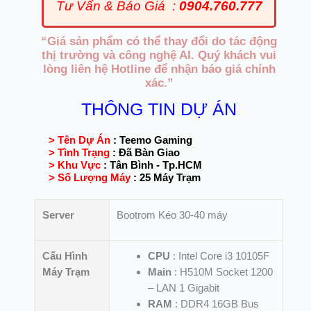
Tư Vấn & Báo Giá :
0904.760.777
“Giá sản phẩm có thể thay đổi do tác động
thị trường và công nghệ AI. Quý khách vui
lòng liên hệ Hotline để nhận báo giá chính
xác.”
THÔNG TIN DỰ ÁN
> Tên Dự Án
:
Teemo Gaming
> Tình Trạng
:
Đã Bàn Giao
> Khu Vực
:
Tân Bình - Tp.HCM
> Số Lượng Máy
:
25 Máy Trạm
Server
Bootrom Kéo 30-40 máy
Cấu Hình
CPU
: Intel Core i3 10105F
Máy Trạm
Main
: H510M Socket 1200
– LAN 1 Gigabit
RAM
: DDR4 16GB Bus