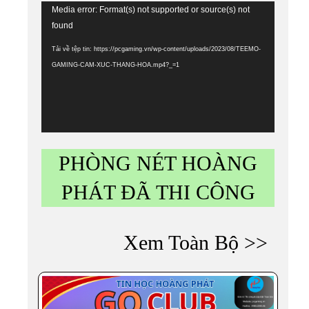
Trình
Media error: Format(s) not supported or source(s) not
chơi
found
Video
Tải về tệp tin: https://pcgaming.vn/wp-content/uploads/2023/08/TEEMO-
GAMING-CAM-XUC-THANG-HOA.mp4?_=1
PHÒNG NÉT HOÀNG
PHÁT ĐÃ THI CÔNG
Xem Toàn Bộ >>