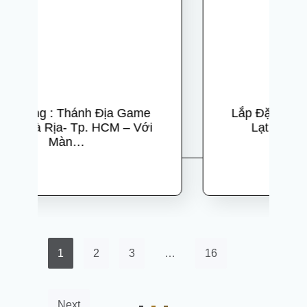
Lắp Đặt Phòng Net Trọn Gói Đà
Lạt : Go Club – Billiard &
Gaming…
1
2
3
…
16
Next