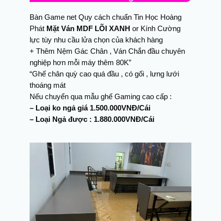
Bàn Game net Quy cách chuẩn Tin Học Hoàng
Phát
Mặt Ván MDF LÕI XANH
or Kính Cường
lực tùy nhu cầu lửa chọn của khách hàng
+ Thêm Nệm Gác Chân , Ván Chắn đầu chuyên
nghiệp hơn mỗi máy thêm 80K”
“Ghế chân quỳ cao quá đầu , có gối , lưng lưới
thoáng mát
Nếu chuyển qua mẫu ghế Gaming cao cấp :
– Loại ko ngả giá 1.500.000VNĐ/Cái
– Loại Ngả được : 1.880.000VNĐ/Cái