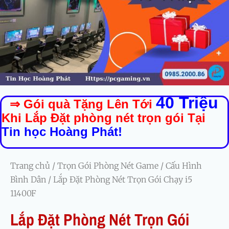
40 Triệu
⇒ Gói quà Tặng Lên Tới
Khi Lắp Đặt phòng nét trọn gói Tại
Tin học Hoàng Phát!
Trang chủ
/
Trọn Gói Phòng Nét Game
/
Cấu Hình
Bình Dân
/ Lắp Đặt Phòng Nét Trọn Gói Chạy i5
11400F
Lắp Đặt Phòng Nét Trọn Gói