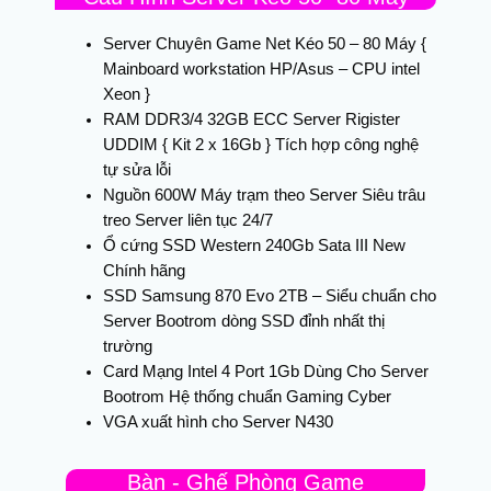
Server Chuyên Game Net Kéo 50 – 80 Máy {
Mainboard workstation HP/Asus – CPU intel
Xeon }
RAM DDR3/4 32GB ECC Server Rigister
UDDIM { Kit 2 x 16Gb } Tích hợp công nghệ
tự sửa lỗi
Nguồn 600W Máy trạm theo Server Siêu trâu
treo Server liên tục 24/7
Ổ cứng SSD Western 240Gb Sata III New
Chính hãng
SSD Samsung 870 Evo 2TB – Siểu chuẩn cho
Server Bootrom dòng SSD đỉnh nhất thị
trường
Card Mạng Intel 4 Port 1Gb Dùng Cho Server
Bootrom Hệ thống chuẩn Gaming Cyber
VGA xuất hình cho Server N430
Bàn - Ghế Phòng Game