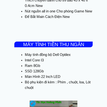
Thích chuyên dành cho thi đấu 45 x 40 x
0.4cm New
Nút nguồn all in one Cho phòng Game New
Đế Bắt Main Cách Điện New
MÁY TÌNH TIỀN THU NGÂN
Máy tính đồng bộ Dell Optilex
Intel Core I3
Ram 8Gb
SSD 128Gb
Màn Hình 22 Inch LED
Bộ phụ kiện đi kèm : Phím , chuột, loa, Lót
chuột