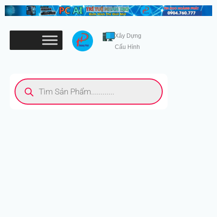
Nhảy
tới
nội
Xây Dựng
dung
Cấu Hình
Tìm
kiếm
sản
phẩm