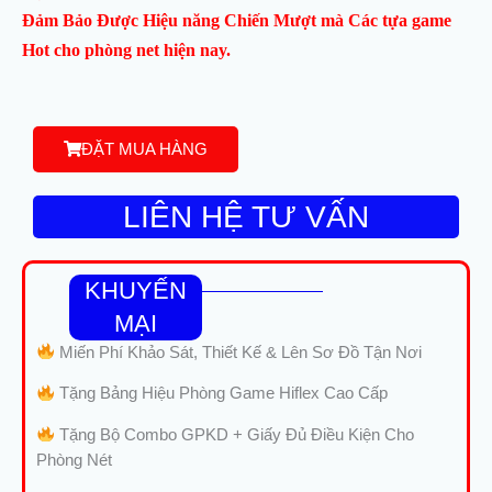
Đảm Bảo Được Hiệu năng Chiến Mượt mà Các tựa game
Hot cho phòng net hiện nay.
ĐẶT MUA HÀNG
LIÊN HỆ TƯ VẤN
KHUYẾN
MẠI
Miến Phí Khảo Sát, Thiết Kế & Lên Sơ Đồ Tận Nơi
Tặng Bảng Hiệu Phòng Game Hiflex Cao Cấp
Tặng Bộ Combo GPKD + Giấy Đủ Điều Kiện Cho
Phòng Nét