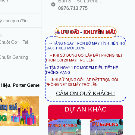
Bán Sỉ - Số Lượng :
0976.713.775
ỳ cao qua đầu
g
Chuột Cơ + Tai
⇒ TẶNG NGAY TRỌN BỘ MÁY TÍNH TIỀN TRỊ
GIÁ 6 TRIỆU MỚI 100%
– KHI SỮ DỤNG GÓI LẮP ĐẶT PHÒNG NET
 Chuẩn Gaming
TRỌN GÓI 20 MÁY TRỞ LÊN
⇒ TẶNG NGAY 1 PC MODEM ĐIỀU TIẾT HỆ
THỐNG MẠNG
– KHI SỮ DỤNG GÓI LẮP ĐẶT TRỌN GÓI
 Hiệu, Porter Game
PHÒNG NET 30 MÁY TRỞ LÊN
CẢM ƠN QUÝ KHÁCH !
DỰ ÁN KHÁC