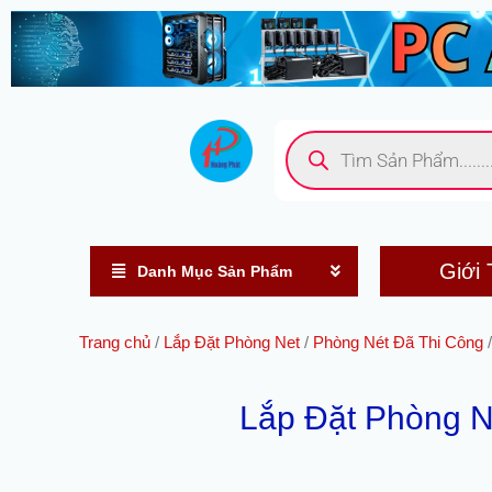
Nhảy
tới
nội
dung
Tìm
kiếm
sản
phẩm
Giới 
Danh Mục Sản Phẩm
Trang chủ
/
Lắp Đặt Phòng Net
/
Phòng Nét Đã Thi Công
/
Lắp Đặt Phòng N