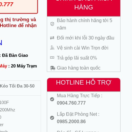
0.777
HÀNG
g thị trường và
Bảo hành chính hãng tới 5
 Hotline để nhận
năm
Đổi mới khi lỗi 30 ngày đầu
N
Vệ sinh cài Win Trọn đời
:
Đã Bàn Giao
Trả góp lãi suất 0%
 Máy
:
20 Máy Trạm
Giao hàng toàn quốc
HOTLINE HỖ TRỢ
Kéo Tối Đa 30-50
Mua Hàng Trực Tiếp :
2100F
0904.760.777
3200Mhz
Lắp Đặt Phòng Net :
0
0985.2000.86
er
inch