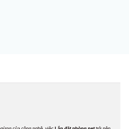
g ngừng của công nghệ, việc
Lắp đặt phòng net
trở nên