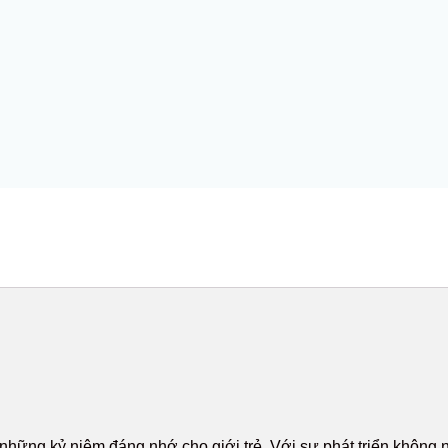
ra những kỷ niệm đáng nhớ cho giới trẻ. Với sự phát triển khôn