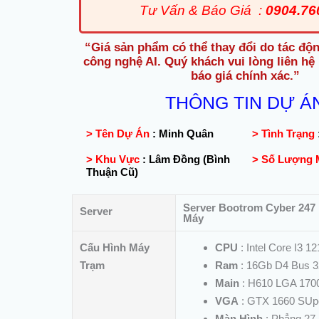
Tư Vấn & Báo Giá :
0904.76
“Giá sản phẩm có thể thay đổi do tác độn
công nghệ AI. Quý khách vui lòng liên hệ
báo giá chính xác.”
THÔNG TIN DỰ Á
> Tên Dự Án
:
Minh Quân
> Tình Trạng
> Khu Vực
:
Lâm Đồng (Bình
> Số Lượng
Thuận Cũ)
Server Bootrom Cyber 247 
Server
Máy
Cấu Hình Máy
CPU
: Intel Core I3 1
Trạm
Ram
: 16Gb D4 Bus 
Main
: H610 LGA 170
VGA
: GTX 1660 SUp
Màn Hình
: Phẳng 27 