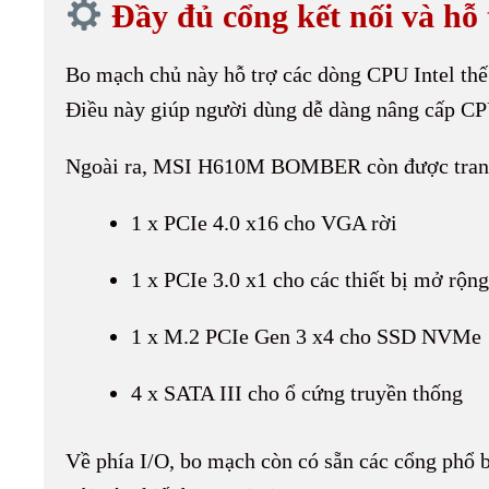
Đầy đủ cổng kết nối và hỗ
Bo mạch chủ này hỗ trợ các dòng CPU Intel thế 
Điều này giúp người dùng dễ dàng nâng cấp CPU
Ngoài ra, MSI H610M BOMBER còn được trang b
1 x PCIe 4.0 x16 cho VGA rời
1 x PCIe 3.0 x1 cho các thiết bị mở rộng
1 x M.2 PCIe Gen 3 x4 cho SSD NVMe
4 x SATA III cho ổ cứng truyền thống
Về phía I/O, bo mạch còn có sẵn các cổng phổ