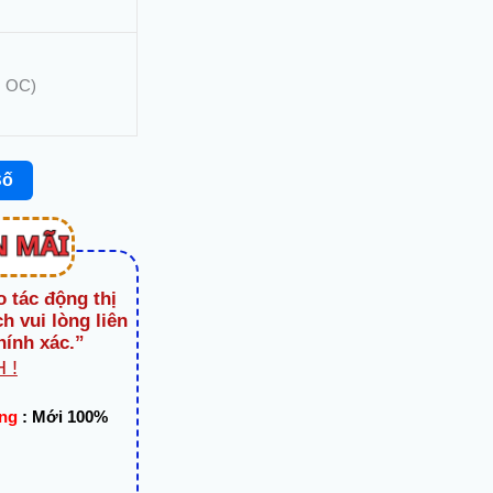
 OC)
Số
o tác động thị
h vui lòng liên
hính xác.”
 !
ạng
:
Mới 100%