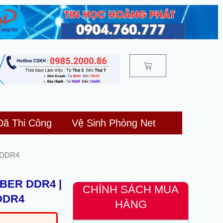
Cart
Đã Thi Công
Vệ Sinh Phòng Net
 DDR4
BER DDR4 |
CHÍNH SÁCH MUA
 DDR4
HÀNG
á