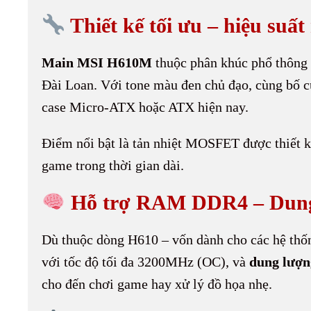
Thiết kế tối ưu – hiệu suấ
Main MSI H610M
thuộc phân khúc phổ thông 
Đài Loan. Với tone màu đen chủ đạo, cùng bố c
case Micro-ATX hoặc ATX hiện nay.
Điểm nổi bật là tản nhiệt MOSFET được thiết kế
game trong thời gian dài.
Hỗ trợ RAM DDR4 – Dung l
Dù thuộc dòng H610 – vốn dành cho các hệ thố
với tốc độ tối đa 3200MHz (OC), và
dung lượng
cho đến chơi game hay xử lý đồ họa nhẹ.