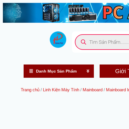
Nhảy
tới
nội
dung
Tìm
kiếm
sản
phẩm
Giới 
Danh Mục Sản Phẩm
Trang chủ
/
Linh Kiện Máy Tính
/
Mainboard
/
Mainboard In