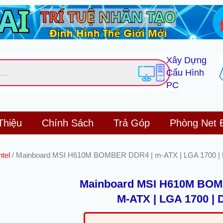
Xây Dựng
Cấu Hình
PC
Thiệu
Chính Sách
Trả Góp
Phòng Net 
tel
/ Mainboard MSI H610M BOMBER DDR4 | m-ATX | LGA 1700 |
Mainboard MSI H610M BOM
M-ATX | LGA 1700 |
Giá
Gi