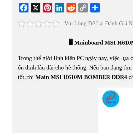
Fa
X
Pi
Li
R
C
S
ce
nt
nk
ed
op
ha
Vui Lòng Để Lại Đánh Giá N
bo
er
ed
di
y
re
ok
es
In
t
Li
🖥 Mainboard MSI H610
t
nk
Trong thế giới linh kiện PC ngày nay, việc lựa
ổn định lâu dài cho hệ thống. Nếu bạn đang tìm
tốt, thì
Main MSI H610M BOMBER DDR4
ch