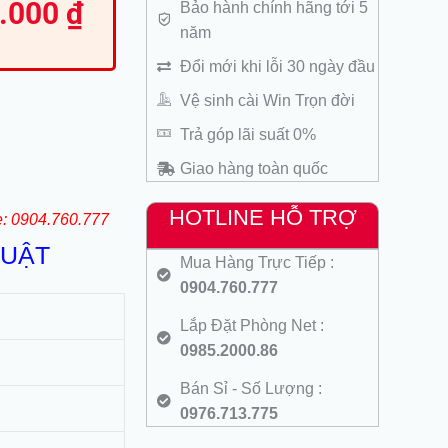
0.000
₫
Bảo hành chính hãng tới 5
ện
năm
000 ₫.
Đổi mới khi lỗi 30 ngày đầu
610.000 ₫.
Vệ sinh cài Win Trọn đời
Trả góp lãi suất 0%
Giao hàng toàn quốc
HOTLINE HỖ TRỢ
e: 0904.760.777
HUẬT
Mua Hàng Trực Tiếp :
0904.760.777
Lắp Đặt Phòng Net :
0985.2000.86
Bán Sỉ - Số Lượng :
0976.713.775