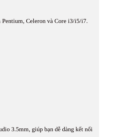
 Pentium, Celeron và Core i3/i5/i7.
dio 3.5mm, giúp bạn dễ dàng kết nối