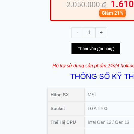
1.61
gốc
hi
2.050.000
₫
là:
tại
Giảm 21%
2.050.
là:
1.
Mainboard
-
+
MSI
H610M
Thêm vào giỏ hàng
BOMBER
DDR4
Hỗ trợ sử dụng sản phẩm 24/24 hotlin
|
THÔNG SỐ KỸ T
m-
ATX
|
Hãng SX
MSI
LGA
1700
Socket
LGA 1700
|
DDR4
Thế Hệ CPU
Intel Gen 12 / Gen 13
số