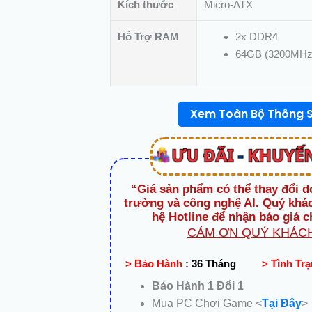
lượng
Kích thước
Micro-ATX
Hỗ Trợ RAM
2x DDR4
64GB (3200MHz
Xem Toàn Bộ Thông 
“Giá sản phẩm có thể thay đổi d
trường và công nghệ AI. Quý khác
hệ Hotline để nhận báo giá c
CẢM ƠN QUÝ KHÁCH
> Bảo Hành
:
36 Tháng
> Tình Tr
Bảo Hành 1 Đổi 1
Mua PC Chơi Game <
Tại Đây
>