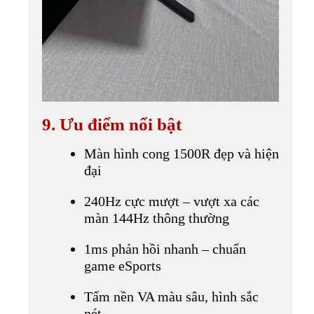
9. Ưu điểm nổi bật
Màn hình cong 1500R đẹp và hiện
đại
240Hz cực mượt – vượt xa các
màn 144Hz thông thường
1ms phản hồi nhanh – chuẩn
game eSports
Tấm nền VA màu sâu, hình sắc
nét