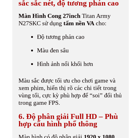
sắc sắc nét, độ tương phản cao
Màn Hình Cong 27inch
Titan Army
N27SKC sử dụng
tấm nền VA
cho:
Độ tương phản cao
Màu đen sâu
Hình ảnh nổi khối hơn
Màu sắc được tối ưu cho chơi game và
xem phim, hiển thị rõ các chi tiết trong
vùng tối, cực kỳ phù hợp để “soi” đối thủ
trong game FPS.
6. Độ phân giải Full HD – Phù
hợp cấu hình phổ thông
Màn hình có độ phân giải
1920 x 1080