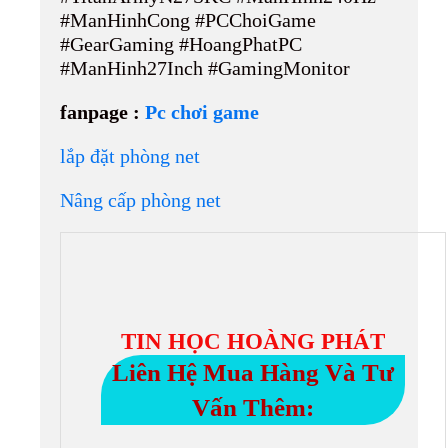
#ManHinhCong #PCChoiGame
#GearGaming #HoangPhatPC
#ManHinh27Inch #GamingMonitor
fanpage :
Pc chơi game
lắp đặt phòng net
Nâng cấp phòng net
TIN HỌC HOÀNG PHÁT
Liên Hệ Mua Hàng Và Tư
Vấn Thêm: