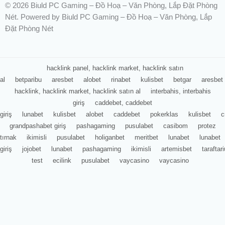
© 2026 Biuld PC Gaming – Đồ Hoạ – Văn Phòng, Lắp Đặt Phòng
Nét. Powered by Biuld PC Gaming – Đồ Hoạ – Văn Phòng, Lắp
Đặt Phòng Nét
hacklink panel, hacklink market, hacklink satın
al
betparibu
aresbet
alobet
rinabet
kulisbet
betgar
aresbet
hacklink, hacklink market, hacklink satın al
interbahis, interbahis
giriş
caddebet, caddebet
giriş
lunabet
kulisbet
alobet
caddebet
pokerklas
kulisbet
c
grandpashabet giriş
pashagaming
pusulabet
casibom
protez
tırnak
ikimisli
pusulabet
holiganbet
meritbet
lunabet
lunabet
giriş
jojobet
lunabet
pashagaming
ikimisli
artemisbet
tarafta
test
ecilink
pusulabet
vaycasino
vaycasino