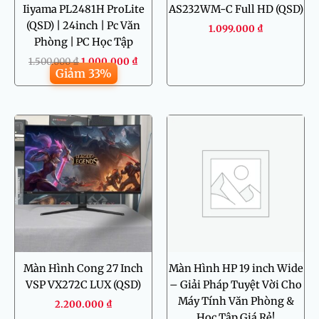
Iiyama PL2481H ProLite
AS232WM-C Full HD (QSD)
(QSD) | 24inch | Pc Văn
1.099.000
₫
Phòng | PC Học Tập
1.500.000
₫
1.000.000
₫
Giảm 33%
Giá
Giá
gốc
hiện
là:
tại
800.000 ₫.
là:
650.000 ₫
Màn Hình Cong 27 Inch
Màn Hình HP 19 inch Wide
VSP VX272C LUX (QSD)
– Giải Pháp Tuyệt Vời Cho
Máy Tính Văn Phòng &
2.200.000
₫
Học Tập Giá Rẻ!