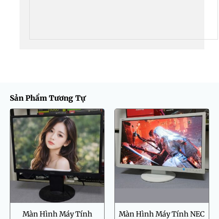
Sản Phẩm Tương Tự
Giá
Giá
gốc
hiện
là:
tại
1.500.000 ₫.
là:
1.000.000 ₫.
Màn Hình Máy Tính
Màn Hình Máy Tính NEC