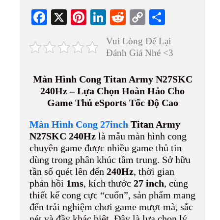
Fa
X
Pi
Li
R
C
S
ce
nt
nk
ed
op
ha
Vui Lòng Để Lại
bo
er
ed
di
y
re
Đánh Giá Nhé <3
ok
es
In
t
Li
t
nk
Màn Hình Cong Titan Army N27SKC
240Hz – Lựa Chọn Hoàn Hảo Cho
Game Thủ eSports Tốc Độ Cao
Màn Hình Cong 27inch
Titan Army
N27SKC 240Hz
là mẫu màn hình cong
chuyên game được nhiều game thủ tin
dùng trong phân khúc tầm trung. Sở hữu
tần số quét lên đến
240Hz
, thời gian
phản hồi
1ms
, kích thước
27 inch
, cùng
thiết kế cong cực “cuốn”, sản phẩm mang
đến trải nghiệm chơi game mượt mà, sắc
nét và đầy khác biệt. Đây là lựa chọn lý