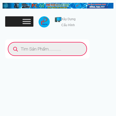
Nhảy
tới
nội
Xây Dựng
dung
Cấu Hình
Tìm
kiếm
sản
phẩm