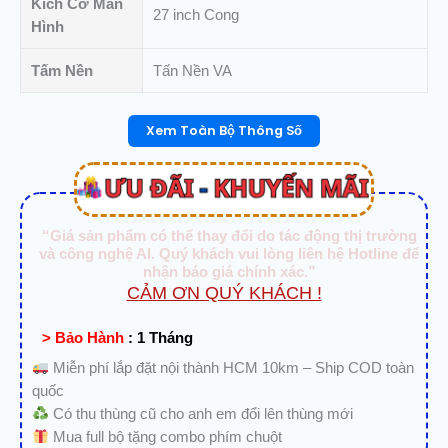
Kích Cỡ Màn
lượng
27 inch Cong
Hình
Tấm Nền
Tấn Nền VA
Xem Toàn Bộ Thông Số
“Giá sản phẩm có thể thay đổi do tác động thị trường
và công nghệ AI. Quý khách vui lòng liên hệ Hotline để
nhận báo giá chính xác.”
CẢM ƠN QUÝ KHÁCH !
> Bảo Hành
:
1 Tháng
Miễn phí lắp đặt nội thành HCM 10km – Ship COD toàn
quốc
Có thu thùng cũ cho anh em đổi lên thùng mới
Mua full bộ tặng combo phím chuột