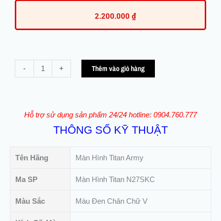
2.200.000
₫
Màn
Thêm vào giỏ hàng
-
+
Hình
Cong
27inch
Titan
Hỗ trợ sử dụng sản phẩm 24/24 hotline: 0904.760.777
Army
THÔNG SỐ KỸ THUẬT
N27SKC
Full
HD
Tên Hãng
Màn Hình Titan Army
|
240Hz
Ma SP
Màn Hình Titan N27SKC
|
Màu Sắc
Màu Đen Chân Chữ V
DP+HDMI(QSD)
số