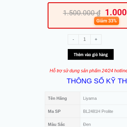
Giá
Gi
1.00
gốc
hi
1.500.000
₫
là:
tại
Giảm 33%
1.500.
là:
1.
Màn
-
+
Hình
Máy
Thêm vào giỏ hàng
Tính
Iiyama
Hỗ trợ sử dụng sản phẩm 24/24 hotlin
PL2481H
THÔNG SỐ KỸ T
ProLite
(QSD)
|
Tên Hãng
Liyama
24inch
|
Ma SP
BL2481H Prolite
Pc
Văn
Màu Sắc
Đen