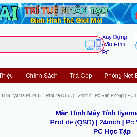
Xây Dựng
Cấu Hình
PC
Thiệu
Chính Sách
Trả Góp
Phòng Net 
Tính Iiyama PL2481H ProLite (QSD) | 24inch | Pc Văn Phòng | PC 
Màn Hình Máy Tính Iiyam
ProLite (QSD) | 24inch | Pc
PC Học Tập