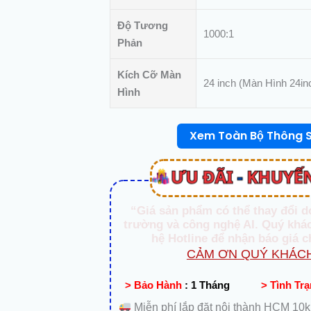
Phòng
|
Độ Tương
1000:1
PC
Phản
Học
Kích Cỡ Màn
Tập
24 inch (Màn Hình 24in
Hình
số
lượng
Xem Toàn Bộ Thông 
“Giá sản phẩm có thể thay đổi d
trường và công nghệ AI. Quý khác
hệ Hotline để nhận báo giá c
CẢM ƠN QUÝ KHÁCH
> Bảo Hành
:
1 Tháng
> Tình Tr
Miễn phí lắp đặt nội thành HCM 10