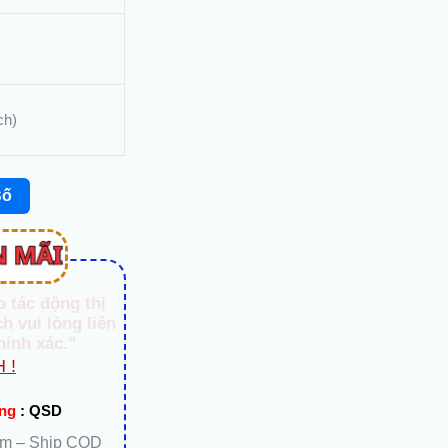
ch)
Số
o tác động thị
h vui lòng liên
hính xác.”
 !
ạng
:
QSD
km – Ship COD