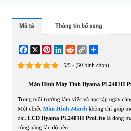
Mô tả
Thông tin bổ sung
Fa
X
Pi
Li
R
C
S
ce
nt
nk
ed
op
ha
5/5 - (50 bình chọn)
bo
er
ed
di
y
re
ok
es
In
t
Li
Màn Hình Máy Tính Iiyama PL2481H Pro
t
nk
Trong môi trường làm việc và học tập ngày càn
Một chiếc
Màn Hình 24inch
không chỉ giúp mở
dài.
LCD Iiyama PL2481H ProLite
là dòng mà
công năng lẫn độ bền.