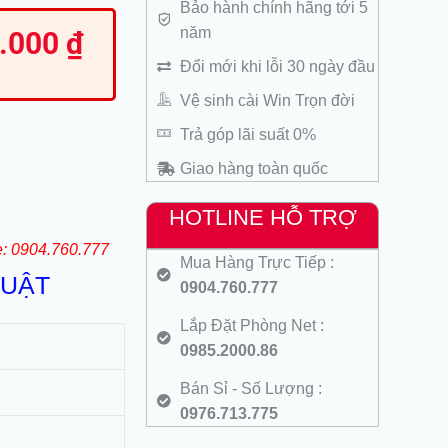
Bảo hành chính hãng tới 5
á
năm
0.000
₫
ện
Đổi mới khi lỗi 30 ngày đầu
000 ₫.
Vệ sinh cài Win Trọn đời
000.000 ₫.
Trả góp lãi suất 0%
Giao hàng toàn quốc
HOTLINE HỖ TRỢ
e: 0904.760.777
Mua Hàng Trực Tiếp :
HUẬT
0904.760.777
Lắp Đặt Phòng Net :
0985.2000.86
Bán Sỉ - Số Lượng :
0976.713.775