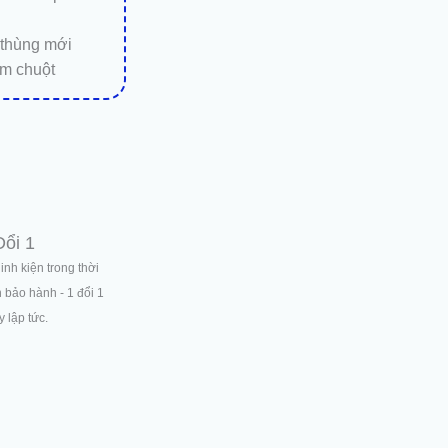
 thùng mới
m chuột
Đổi 1
linh kiện trong thời
n bảo hành - 1 đổi 1
 lập tức.