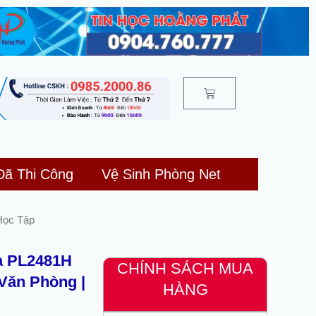
Cart
Đã Thi Công
Vệ Sinh Phòng Net
Học Tập
a PL2481H
CHÍNH SÁCH MUA
 Văn Phòng |
HÀNG