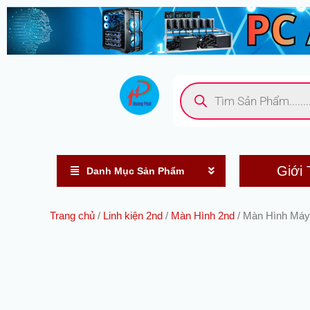
Nhảy
tới
nội
dung
Tìm
kiếm
sản
phẩm
Giới 
Danh Mục Sản Phẩm
Trang chủ
/
Linh kiện 2nd
/
Màn Hình 2nd
/ Màn Hình Máy 