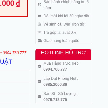
0.000
₫
Bảo hành chính hãng tới 5
ện
năm
000 ₫.
Đổi mới khi lỗi 30 ngày đầu
950.000 ₫.
Vệ sinh cài Win Trọn đời
Trả góp lãi suất 0%
Giao hàng toàn quốc
HOTLINE HỖ TRỢ
e: 0904.760.777
HUẬT
Mua Hàng Trực Tiếp :
0904.760.777
Lắp Đặt Phòng Net :
0985.2000.86
Bán Sỉ - Số Lượng :
0976.713.775