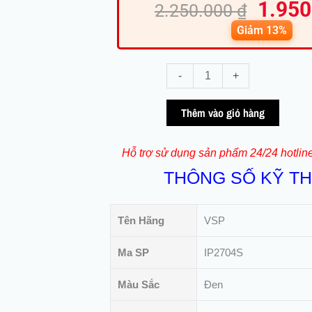
1.95
gốc
hi
2.250.000
₫
là:
tại
Giảm 13%
2.250.
là:
1.
Màn
-
+
hình
VSP
Thêm vào giỏ hàng
IP2704S
IPS
Hỗ trợ sử dụng sản phẩm 24/24 hotlin
(27inch
THÔNG SỐ KỸ T
/
IPS
/
Tên Hãng
VSP
FHD
/
Ma SP
IP2704S
100Hz
/
Màu Sắc
Đen
1ms)