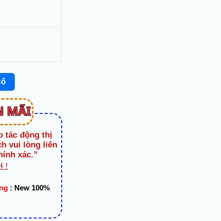
Số
o tác động thị
h vui lòng liên
hính xác.”
 !
ạng
:
New 100%