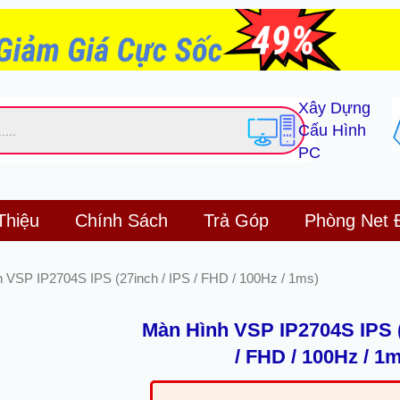
Xây Dựng
Cấu Hình
PC
Thiệu
Chính Sách
Trả Góp
Phòng Net 
 VSP IP2704S IPS (27inch / IPS / FHD / 100Hz / 1ms)
Màn Hình VSP IP2704S IPS (
/ FHD / 100Hz / 1
Giá
Gi