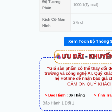
số
Độ Tương
1000:1(Typical)
lượng
Phản
Kích Cỡ Màn
27Inch
Hình
Xem Toàn Bộ Thông 
“Giá sản phẩm có thể thay đổi d
trường và công nghệ AI. Quý khác
hệ Hotline để nhận báo giá c
CẢM ƠN QUÝ KHÁCH
> Bảo Hành
:
36 Tháng
> Tình Tr
Bảo Hành 1 Đổi 1