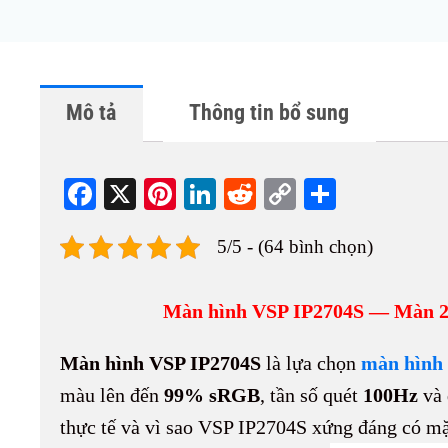
Mô tả
Thông tin bổ sung
Fa
X
Pi
Li
R
C
S
ce
nt
nk
ed
op
ha
5/5 - (64 bình chọn)
bo
er
ed
di
y
re
ok
es
In
t
Li
Màn hình VSP IP2704S — Màn 27 
t
nk
Màn hình VSP IP2704S
là lựa chọn
màn hình 
màu lên đến
99% sRGB
, tần số quét
100Hz
và 
thực tế và vì sao VSP IP2704S xứng đáng có mặt