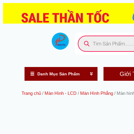
Nhảy
tới
nội
dung
Tìm
kiếm
sản
phẩm
Giới 
Danh Mục Sản Phẩm
Trang chủ
/
Màn Hình - LCD
/
Màn Hình Phẳng
/ Màn hình