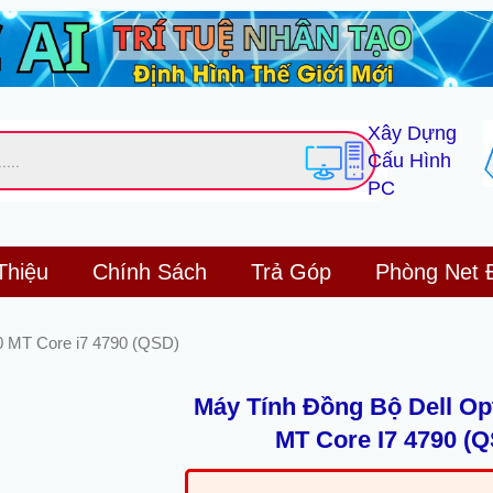
Xây Dựng
Cấu Hình
PC
Thiệu
Chính Sách
Trả Góp
Phòng Net 
20 MT Core i7 4790 (QSD)
Máy Tính Đồng Bộ Dell Op
MT Core I7 4790 (