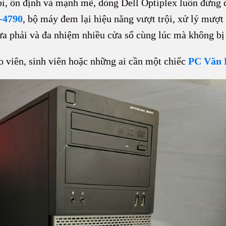
ỉ, ổn định và mạnh mẽ, dòng Dell Optiplex luôn đứng 
-4790
, bộ máy đem lại hiệu năng vượt trội, xử lý mượ
ừa phải và đa nhiệm nhiều cửa sổ cùng lúc mà không bị
o viên, sinh viên hoặc những ai cần một chiếc
PC Văn 