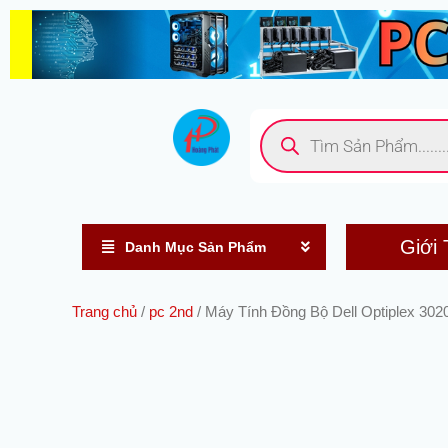
Nhảy
tới
nội
dung
Tìm
kiếm
sản
phẩm
Giới 
Danh Mục Sản Phẩm
Trang chủ
/
pc 2nd
/ Máy Tính Đồng Bộ Dell Optiplex 30