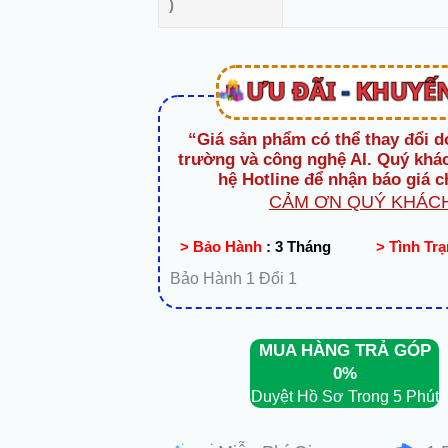
)
“Giá sản phẩm có thể thay đổi d
trường và công nghệ AI. Quý khác
hệ Hotline để nhận báo giá c
CẢM ƠN QUÝ KHÁCH
> Bảo Hành
:
3 Tháng
> Tình Tr
Bảo Hành 1 Đổi 1
MUA HÀNG TRẢ GÓP
0%
Duyệt Hồ Sơ Trong 5 Phút