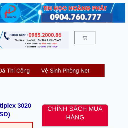
Cart
Đã Thi Công
Vệ Sinh Phòng Net
tiplex 3020
CHÍNH SÁCH MUA
QSD)
HÀNG