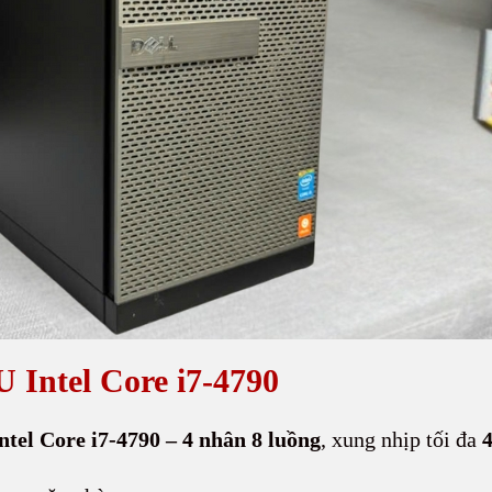
U Intel Core i7-4790
tel Core i7-4790 – 4 nhân 8 luồng
, xung nhịp tối đa