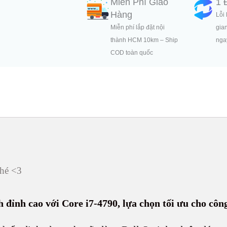
Miễn Phí Giao
1 
Hàng
Lỗi 
Miễn phí lắp đặt nội
gia
thành HCM 10km – Ship
ngay
COD toàn quốc
hé <3
đỉnh cao với Core i7-4790, lựa chọn tối ưu cho côn