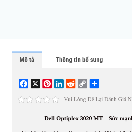
Mô tả
Thông tin bổ sung
Fa
X
Pi
Li
R
C
S
ce
nt
nk
ed
op
ha
Vui Lòng Để Lại Đánh Giá N
bo
er
ed
di
y
re
ok
es
In
t
Li
Dell Optiplex 3020 MT – Sức mạnh 
t
nk