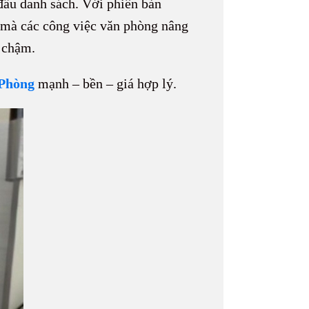
đầu danh sách. Với phiên bản
t mà các công việc văn phòng nâng
 chậm.
Phòng
mạnh – bền – giá hợp lý.