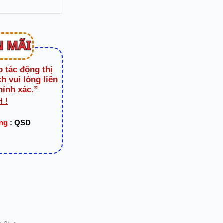
o tác động thị
h vui lòng liên
hính xác.”
 !
ạng
:
QSD