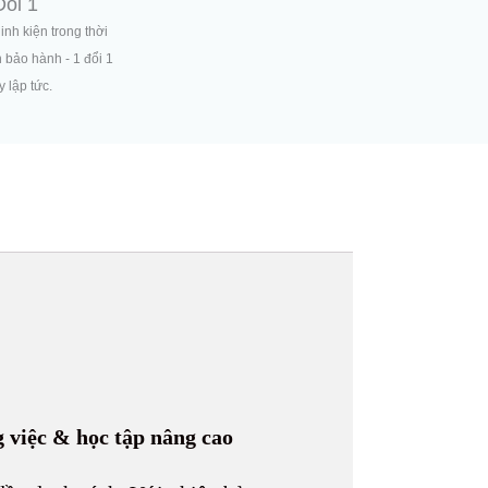
Đổi 1
linh kiện trong thời
n bảo hành - 1 đổi 1
 lập tức.
g việc & học tập nâng cao