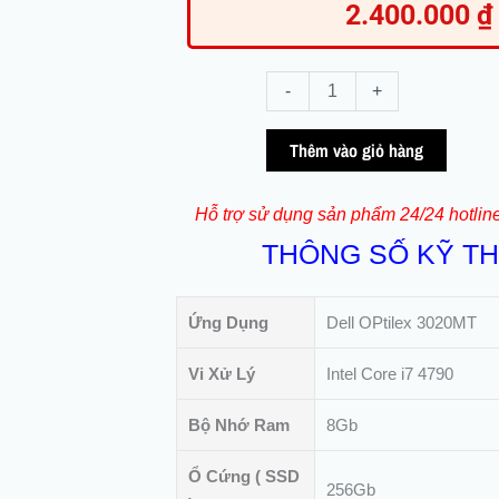
2.400.000
₫
Máy
-
+
Tính
Đồng
Thêm vào giỏ hàng
Bộ
Dell
Hỗ trợ sử dụng sản phẩm 24/24 hotlin
Optiplex
THÔNG SỐ KỸ T
3020
MT
Core
Ứng Dụng
Dell OPtilex 3020MT
i7
4790
Vi Xử Lý
Intel Core i7 4790
(QSD)
số
Bộ Nhớ Ram
8Gb
lượng
Ổ Cứng ( SSD
256Gb