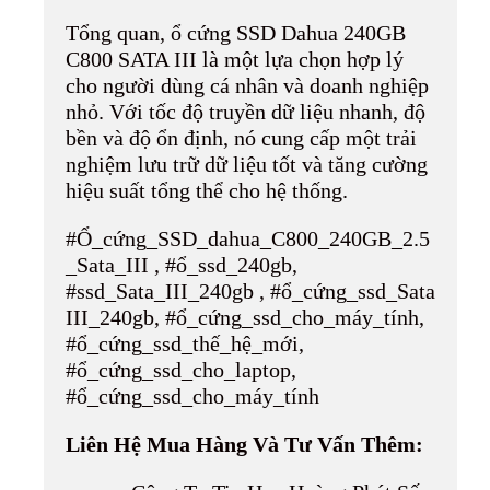
Tổng quan, ổ cứng SSD Dahua 240GB
C800 SATA III là một lựa chọn hợp lý
cho người dùng cá nhân và doanh nghiệp
nhỏ. Với tốc độ truyền dữ liệu nhanh, độ
bền và độ ổn định, nó cung cấp một trải
nghiệm lưu trữ dữ liệu tốt và tăng cường
hiệu suất tổng thể cho hệ thống.
#Ổ_cứng_SSD_dahua_C800_240GB_2.5
_Sata_III , #ổ_ssd_240gb,
#ssd_Sata_III_240gb , #ổ_cứng_ssd_Sata
III_240gb, #ổ_cứng_ssd_cho_máy_tính,
#ổ_cứng_ssd_thế_hệ_mới,
#ổ_cứng_ssd_cho_laptop,
#ổ_cứng_ssd_cho_máy_tính
Liên Hệ Mua Hàng Và Tư Vấn Thêm: