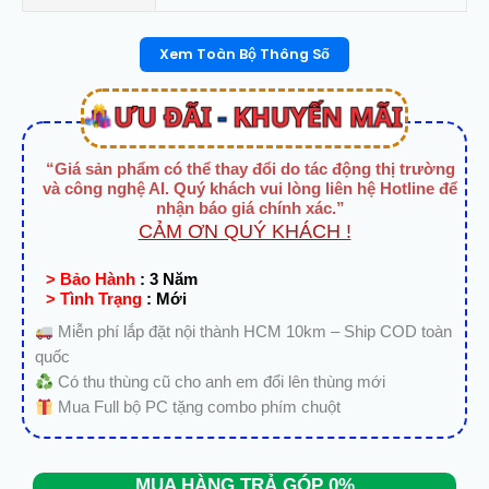
Xem Toàn Bộ Thông Số
“Giá sản phẩm có thể thay đổi do tác động thị trường
và công nghệ AI. Quý khách vui lòng liên hệ Hotline để
nhận báo giá chính xác.”
CẢM ƠN QUÝ KHÁCH !
> Bảo Hành
:
3 Năm
> Tình Trạng
:
Mới
Miễn phí lắp đặt nội thành HCM 10km – Ship COD toàn
quốc
Có thu thùng cũ cho anh em đổi lên thùng mới
Mua Full bộ PC tặng combo phím chuột
MUA HÀNG TRẢ GÓP 0%