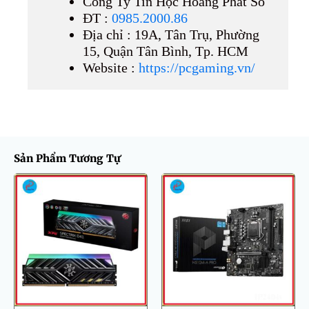
Công Ty Tin Học Hoàng Phát Số
ĐT :
0985.2000.86
Địa chỉ : 19A, Tân Trụ, Phường
15, Quận Tân Bình, Tp. HCM
Website :
https://pcgaming.vn/
Sản Phẩm Tương Tự
Giá
Giá
gốc
hiện
là:
tại
1.780.000 ₫.
là:
1.580.000 