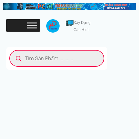
Nhảy
tới
nội
Xây Dựng
dung
Cấu Hình
Tìm
kiếm
sản
phẩm