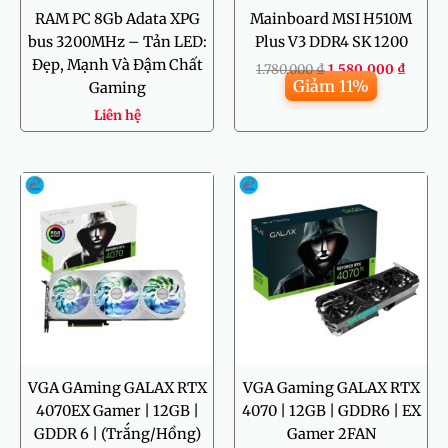
RAM PC 8Gb Adata XPG
Mainboard MSI H510M
bus 3200MHz – Tản LED:
Plus V3 DDR4 SK 1200
Đẹp, Mạnh Và Đậm Chất
1.780.000
₫
1.580.000
₫
Giảm 11%
Gaming
Liên hệ
Giá
Giá
gốc
hiện
là:
tại
24.000.000 ₫.
là:
18.500.000
VGA GAming GALAX RTX
VGA Gaming GALAX RTX
4070EX Gamer | 12GB |
4070 | 12GB | GDDR6 | EX
GDDR 6 | (Trắng/Hồng)
Gamer 2FAN