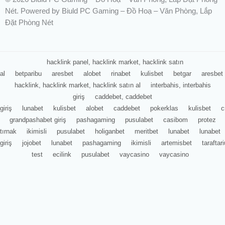
Nét. Powered by Biuld PC Gaming – Đồ Hoạ – Văn Phòng, Lắp
Đặt Phòng Nét
hacklink panel, hacklink market, hacklink satın
al
betparibu
aresbet
alobet
rinabet
kulisbet
betgar
aresbet
hacklink, hacklink market, hacklink satın al
interbahis, interbahis
giriş
caddebet, caddebet
giriş
lunabet
kulisbet
alobet
caddebet
pokerklas
kulisbet
c
grandpashabet giriş
pashagaming
pusulabet
casibom
protez
tırnak
ikimisli
pusulabet
holiganbet
meritbet
lunabet
lunabet
giriş
jojobet
lunabet
pashagaming
ikimisli
artemisbet
tarafta
test
ecilink
pusulabet
vaycasino
vaycasino