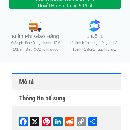
Duyệt Hồ Sơ Trong 5 Phút
Miễn Phí Giao Hàng
1 Đổi 1
Miễn phí lắp đặt nội thành HCM
Lỗi linh kiện trong thời gian bảo
10km – Ship COD toàn quốc
hành - 1 đổi 1 ngay lập tức.
Mô tả
Thông tin bổ sung
Fa
X
Pi
Li
R
C
S