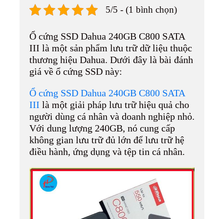
ce
nt
nk
ed
op
ha
5/5 - (1 bình chọn)
bo
er
ed
di
y
re
ok
es
In
t
Li
Ổ cứng SSD Dahua 240GB C800 SATA
t
nk
III là một sản phẩm lưu trữ dữ liệu thuộc
thương hiệu Dahua. Dưới đây là bài đánh
giá về ổ cứng SSD này:
Ổ cứng SSD Dahua 240GB C800 SATA
III
là một giải pháp lưu trữ hiệu quả cho
người dùng cá nhân và doanh nghiệp nhỏ.
Với dung lượng 240GB, nó cung cấp
không gian lưu trữ đủ lớn để lưu trữ hệ
điều hành, ứng dụng và tệp tin cá nhân.