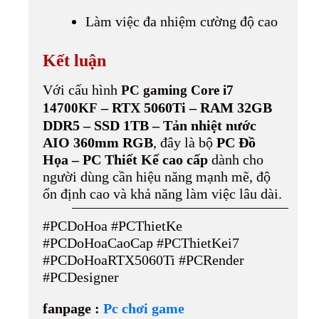
Làm việc đa nhiệm cường độ cao
Kết luận
Với cấu hình
PC gaming Core i7
– RTX 5060Ti – RAM 32GB
14700KF
DDR5 – SSD 1TB – Tản nhiệt nước
AIO 360mm RGB
, đây là bộ
PC Đồ
Họa – PC Thiết Kế cao cấp
dành cho
người dùng cần hiệu năng mạnh mẽ, độ
ổn định cao và khả năng làm việc lâu dài.
#PCDoHoa #PCThietKe
#PCDoHoaCaoCap #PCThietKei7
#PCDoHoaRTX5060Ti #PCRender
#PCDesigner
fanpage :
Pc chơi game