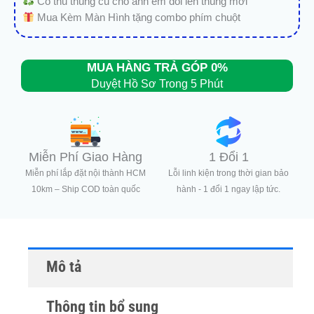
Có thu thùng cũ cho anh em đổi lên thùng mới
Mua Kèm Màn Hình tặng combo phím chuột
MUA HÀNG TRẢ GÓP 0%
Duyệt Hồ Sơ Trong 5 Phút
Miễn Phí Giao Hàng
1 Đổi 1
Miễn phí lắp đặt nội thành HCM
Lỗi linh kiện trong thời gian bảo
10km – Ship COD toàn quốc
hành - 1 đổi 1 ngay lập tức.
Mô tả
Thông tin bổ sung