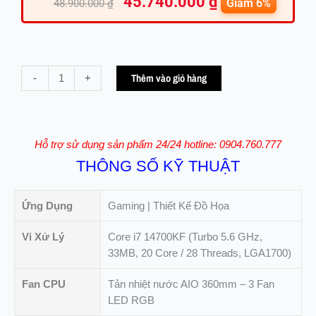
45.740.000
₫
gốc
hiện
Giảm 6%
48.900.000
₫
là:
tại
48.900.000 ₫.
là:
45.740.
PC
Thêm vào giỏ hàng
-
+
Chơi
Game
High-
end
Hỗ trợ sử dụng sản phẩm 24/24 hotline: 0904.760.777
Core
THÔNG SỐ KỸ THUẬT
i7
14700KF
|
Ứng Dụng
Gaming | Thiết Kế Đồ Họa
32Gb
|
Vi Xử Lý
Core i7 14700KF (Turbo 5.6 GHz,
M.2
33MB, 20 Core / 28 Threads, LGA1700)
1TB
Fan CPU
Tản nhiệt nước AIO 360mm – 3 Fan
|
LED RGB
RTX