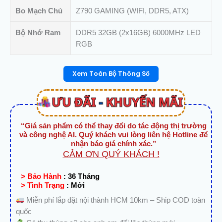
5060Ti
Bo Mạch Chủ
Z790 GAMING (WIFI, DDR5, ATX)
số
lượng
Bộ Nhớ Ram
DDR5 32GB (2x16GB) 6000MHz LED
RGB
Xem Toàn Bộ Thông Số
“Giá sản phẩm có thể thay đổi do tác động thị trường
và công nghệ AI. Quý khách vui lòng liên hệ Hotline để
nhận báo giá chính xác.”
CẢM ƠN QUÝ KHÁCH !
> Bảo Hành
:
36 Tháng
> Tình Trạng
:
Mới
Miễn phí lắp đặt nội thành HCM 10km – Ship COD toàn
quốc