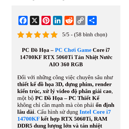
Fa
X
Pi
Li
R
C
S
ce
nt
nk
ed
op
ha
5/5 - (58 bình chọn)
bo
er
ed
di
y
re
ok
es
In
t
Li
PC Đồ Họa –
PC Chơi Game
Core i7
t
nk
14700KF RTX 5060Ti Tản Nhiệt Nước
AIO 360 RGB
Đối với những công việc chuyên sâu như
thiết kế đồ họa 3D, dựng phim, render
kiến trúc, xử lý video độ phân giải cao
,
một bộ
PC Đồ Họa – PC Thiết Kế
không chỉ cần mạnh mà còn phải
ổn định
lâu dài
. Cấu hình sử dụng
Intel Core i7
14700KF
kết hợp RTX 5060Ti, RAM
DDR5 dung lượng lớn và tản nhiệt