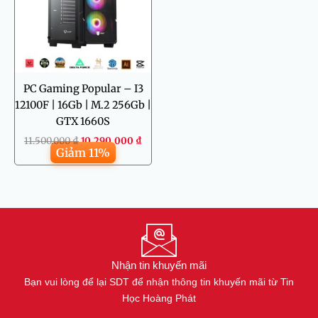
PC Gaming Popular – I3
12100F | 16Gb | M.2 256Gb |
GTX 1660S
11.500.000
₫
10.290.000
₫
Giảm 11%
Nhận tin khuyến mãi
Bạn vui lòng để lại SDT để nhận thông tin khuyến mãi từ Tin
Học Hoàng Phát