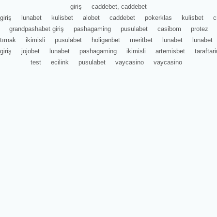
giriş
caddebet, caddebet
giriş
lunabet
kulisbet
alobet
caddebet
pokerklas
kulisbet
c
grandpashabet giriş
pashagaming
pusulabet
casibom
protez
tırnak
ikimisli
pusulabet
holiganbet
meritbet
lunabet
lunabet
giriş
jojobet
lunabet
pashagaming
ikimisli
artemisbet
tarafta
test
ecilink
pusulabet
vaycasino
vaycasino