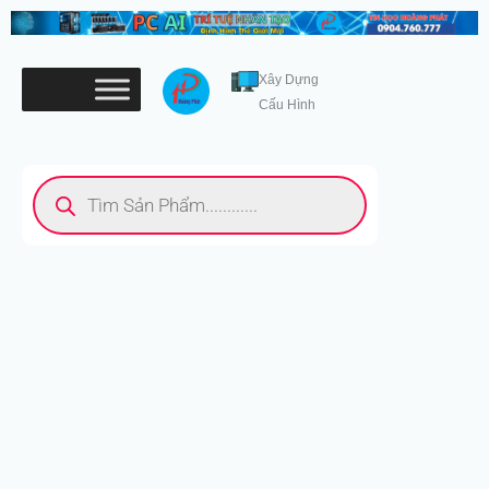
Nhảy
tới
nội
Xây Dựng
dung
Cấu Hình
Tìm
kiếm
sản
phẩm