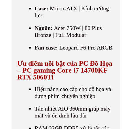
Case:
Micro-ATX | Kính cường
lực
Nguồn:
Acer 750W | 80 Plus
Bronze | Full Modular
Fan case:
Leopard F6 Pro ARGB
Ưu điểm nổi bật của PC Đồ Họa
–
PC gaming Core i7 14700KF
RTX 5060Ti
Hiệu năng cao cấp cho đồ họa và
dựng phim chuyên nghiệp
Tản nhiệt AIO 360mm giúp máy
mát và ổn định lâu dài
RAM 32GB DDR5 xử lý tốt các