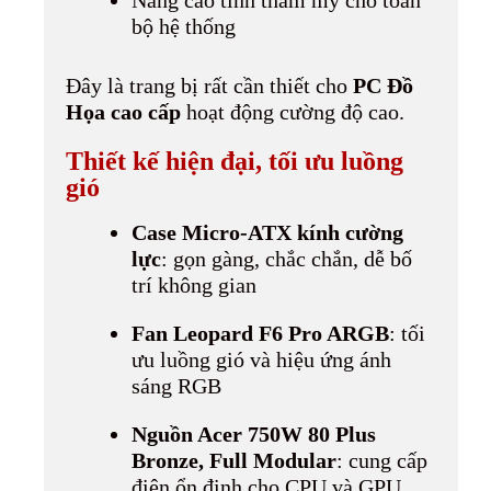
bộ hệ thống
Đây là trang bị rất cần thiết cho
PC Đồ
Họa cao cấp
hoạt động cường độ cao.
Thiết kế hiện đại, tối ưu luồng
gió
Case Micro-ATX kính cường
lực
: gọn gàng, chắc chắn, dễ bố
trí không gian
Fan Leopard F6 Pro ARGB
: tối
ưu luồng gió và hiệu ứng ánh
sáng RGB
Nguồn Acer 750W 80 Plus
Bronze, Full Modular
: cung cấp
điện ổn định cho CPU và GPU