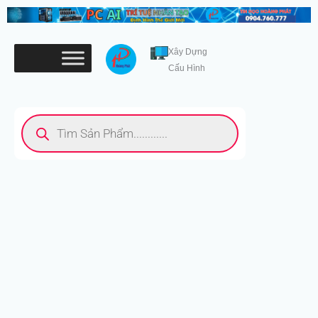
Nhảy
tới
nội
Xây Dựng
dung
Cấu Hình
Tìm
kiếm
sản
phẩm