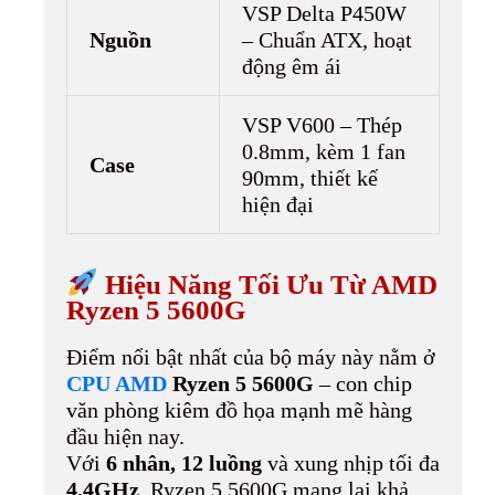
VSP Delta P450W
Nguồn
– Chuẩn ATX, hoạt
động êm ái
VSP V600 – Thép
0.8mm, kèm 1 fan
Case
90mm, thiết kế
hiện đại
Hiệu Năng Tối Ưu Từ AMD
Ryzen 5 5600G
Điểm nổi bật nhất của bộ máy này nằm ở
CPU AMD
Ryzen 5 5600G
– con chip
văn phòng kiêm đồ họa mạnh mẽ hàng
đầu hiện nay.
Với
6 nhân, 12 luồng
và xung nhịp tối đa
4.4GHz
, Ryzen 5 5600G mang lại khả