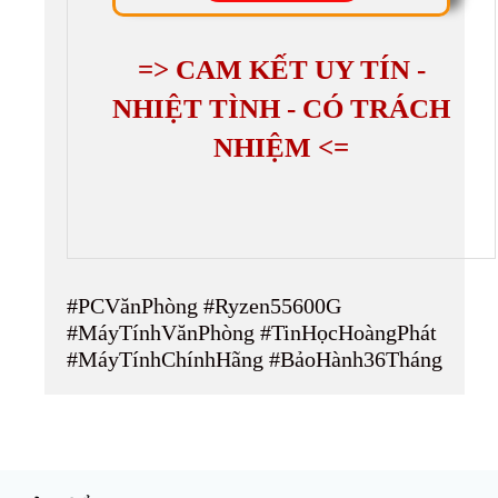
=> CAM KẾT UY TÍN -
NHIỆT TÌNH - CÓ TRÁCH
NHIỆM <=
#PCVănPhòng #Ryzen55600G
#MáyTínhVănPhòng #TinHọcHoàngPhát
#MáyTínhChínhHãng #BảoHành36Tháng