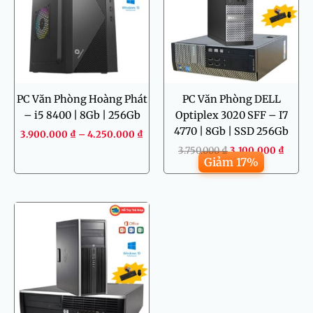
đến
3.100.000 
4.250.000 ₫
PC Văn Phòng Hoàng Phát
PC Văn Phòng DELL
– i5 8400 | 8Gb | 256Gb
Optiplex 3020 SFF – I7
4770 | 8Gb | SSD 256Gb
3.900.000
₫
–
4.250.000
₫
3.750.000
₫
3.100.000
₫
Giảm 17%
Giá
Giá
gốc
hiện
là:
tại
2.200.000 ₫.
là:
1.600.000 ₫.