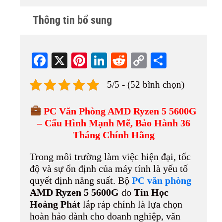
Thông tin bổ sung
Fa
X
Pi
Li
R
C
S
ce
nt
nk
ed
op
ha
5/5 - (52 bình chọn)
bo
er
ed
di
y
re
ok
es
In
t
Li
PC Văn Phòng AMD Ryzen 5 5600G
t
nk
– Cấu Hình Mạnh Mẽ, Bảo Hành 36
Tháng Chính Hãng
Trong môi trường làm việc hiện đại, tốc
độ và sự ổn định của máy tính là yếu tố
quyết định năng suất. Bộ
PC văn phòng
AMD Ryzen 5 5600G
do
Tin Học
Hoàng Phát
lắp ráp chính là lựa chọn
hoàn hảo dành cho doanh nghiệp, văn