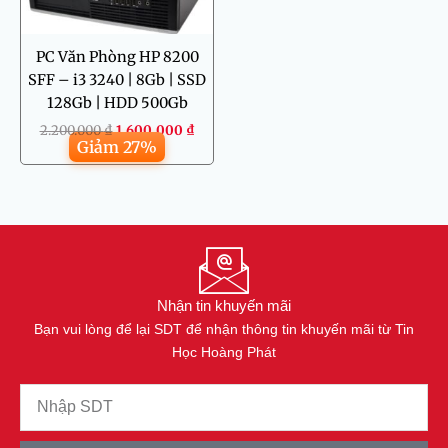
PC Văn Phòng HP 8200
SFF – i3 3240 | 8Gb | SSD
128Gb | HDD 500Gb
2.200.000
₫
1.600.000
₫
Giảm 27%
Nhận tin khuyến mãi
Bạn vui lòng để lại SDT để nhận thông tin khuyến mãi từ Tin
Học Hoàng Phát