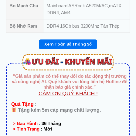
Bo Mạch Chủ
Mainboard ASRock A520M/AC,mATX,
DDR4, AM4
Bộ Nhớ Ram
DDR4 16Gb bus 3200Mhz Tản Thép
Xem Toàn Bộ Thông Số
“Giá sản phẩm có thể thay đổi do tác động thị trường
và công nghệ AI. Quý khách vui lòng liên hệ Hotline để
nhận báo giá chính xác.”
CẢM ƠN QUÝ KHÁCH !
Quà Tặng
:
Tặng kèm 5m cáp mạng chất lượng.
> Bảo Hành
:
36 Tháng
> Tình Trạng
:
Mới