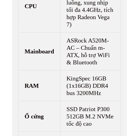
luồng, xung nhịp
CPU
tối đa 4.4GHz, tích
hợp Radeon Vega
7)
ASRock A520M-
AC – Chuẩn m-
Mainboard
ATX, hỗ trợ WiFi
& Bluetooth
KingSpec 16GB
RAM
(1x16GB) DDR4
bus 3200MHz
SSD Patriot P300
Ổ cứng
512GB M.2 NVMe
tốc độ cao