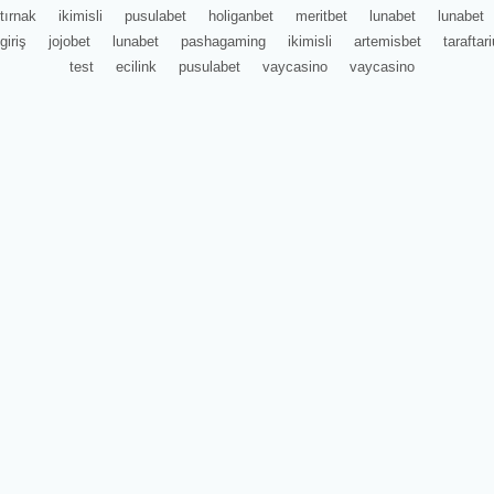
tırnak
ikimisli
pusulabet
holiganbet
meritbet
lunabet
lunabet
giriş
jojobet
lunabet
pashagaming
ikimisli
artemisbet
tarafta
test
ecilink
pusulabet
vaycasino
vaycasino