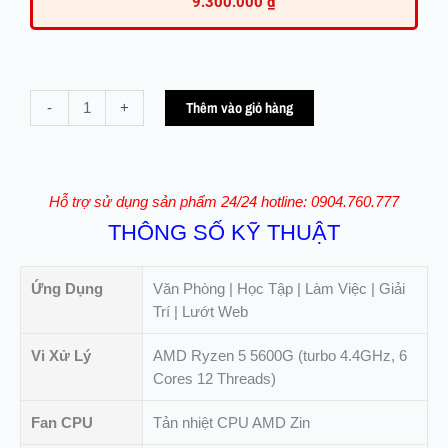
9.300.000
₫
PC
Thêm vào giỏ hàng
-
+
Văn
Phòng
AMD
Ryzen
Hỗ trợ sử dụng sản phẩm 24/24 hotline: 0904.760.777
-
THÔNG SỐ KỸ THUẬT
5
5600G
|
Ứng Dụng
Văn Phòng | Học Tập | Làm Việc | Giải
16Gb
Trí | Lướt Web
|
M.2
Vi Xử Lý
AMD Ryzen 5 5600G (turbo 4.4GHz, 6
512Gb
Cores 12 Threads)
số
Fan CPU
Tản nhiệt CPU AMD Zin
lượng