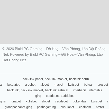
© 2026 Biuld PC Gaming – Đồ Hoạ – Văn Phòng, Lắp Đặt Phòng
Nét. Powered by Biuld PC Gaming – Đồ Hoạ – Văn Phòng, Lắp
Đặt Phòng Nét
hacklink panel, hacklink market, hacklink satın
al
betparibu
aresbet
alobet
rinabet
kulisbet
betgar
aresbet
hacklink, hacklink market, hacklink satın al
interbahis, interbahis
giriş
caddebet, caddebet
giriş
lunabet
kulisbet
alobet
caddebet
pokerklas
kulisbet
c
grandpashabet giriş
pashagaming
pusulabet
casibom
protez