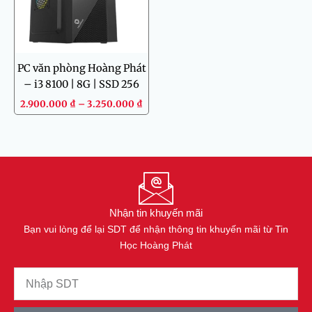
PC văn phòng Hoàng Phát
– i3 8100 | 8G | SSD 256
2.900.000
₫
–
3.250.000
₫
Nhận tin khuyến mãi
Bạn vui lòng để lại SDT để nhận thông tin khuyến mãi từ Tin
Học Hoàng Phát