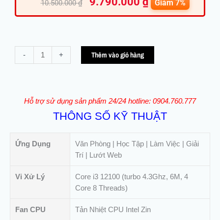
9.790.000
₫
gốc
hiện
Giảm 7%
10.500.000
₫
là:
tại
10.500.000 ₫.
là:
9.790.00
PC
Thêm vào giỏ hàng
-
+
Văn
Phòng
Hoàng
Phát
Hỗ trợ sử dụng sản phẩm 24/24 hotline: 0904.760.777
-
THÔNG SỐ KỸ THUẬT
i3
12100
|
Ứng Dụng
Văn Phòng | Học Tập | Làm Việc | Giải
8Gb
Trí | Lướt Web
|
M.2
Vi Xử Lý
Core i3 12100 (turbo 4.3Ghz, 6M, 4
256Gb
Core 8 Threads)
số
Fan CPU
Tản Nhiệt CPU Intel Zin
lượng