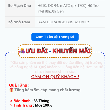
Bo Mạch Chủ
H610, DDR4, mATX (sk 1700),Hỗ Trợ
intel 8th,9th Gen
Bộ Nhớ Ram
RAM DDR4 8GB Bus 3200MHz
Xem Toàn Bộ Thông Số
“Giá sản phẩm có thể thay đổi do tác động thị trường
và công nghệ AI. Quý khách vui lòng liên hệ Hotline để
nhận báo giá chính xác.”
CẢM ƠN QUÝ KHÁCH !
Quà Tặng
:
Tặng kèm 5m cáp mạng chất lượng
> Bảo Hành
:
36 Tháng
> Tình Trạng
:
Mới 100%