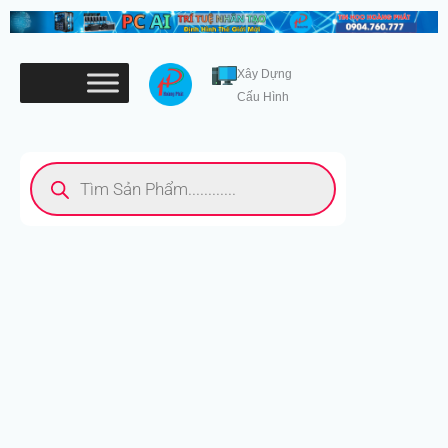
Nhảy
tới
nội
Xây Dựng
dung
Cấu Hình
Tìm
kiếm
sản
phẩm