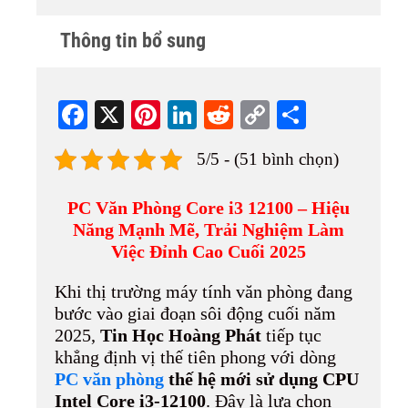
Thông tin bổ sung
Fa
X
Pi
Li
R
C
S
ce
nt
nk
ed
op
ha
5/5 - (51 bình chọn)
bo
er
ed
di
y
re
ok
es
In
t
Li
PC Văn Phòng Core i3 12100 – Hiệu
t
nk
Năng Mạnh Mẽ, Trải Nghiệm Làm
Việc Đỉnh Cao Cuối 2025
Khi thị trường máy tính văn phòng đang
bước vào giai đoạn sôi động cuối năm
2025,
Tin Học Hoàng Phát
tiếp tục
khẳng định vị thế tiên phong với dòng
PC văn phòng
thế hệ mới sử dụng CPU
Intel Core i3-12100
. Đây là lựa chọn