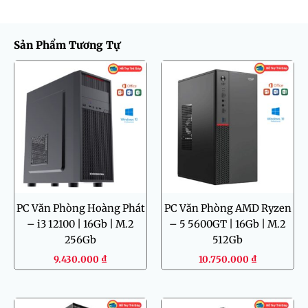
Sản Phẩm Tương Tự
PC Văn Phòng Hoàng Phát
PC Văn Phòng AMD Ryzen
– i3 12100 | 16Gb | M.2
– 5 5600GT | 16Gb | M.2
256Gb
512Gb
9.430.000
₫
10.750.000
₫
Kho