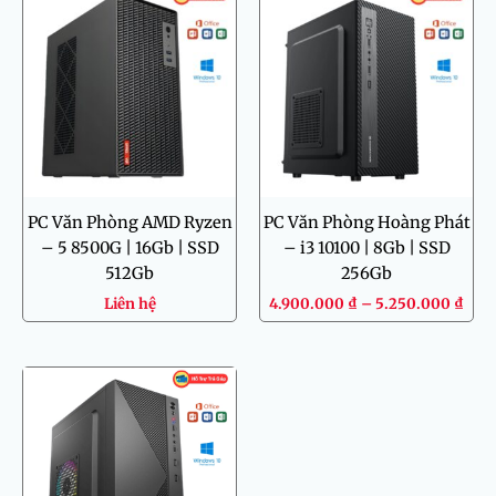
giá:
từ
4.90
đến
5.25
PC Văn Phòng AMD Ryzen
PC Văn Phòng Hoàng Phát
– 5 8500G | 16Gb | SSD
– i3 10100 | 8Gb | SSD
512Gb
256Gb
Liên hệ
4.900.000
₫
–
5.250.000
₫
Khoảng
giá:
từ
2.900.000 ₫
đến
3.250.000 ₫