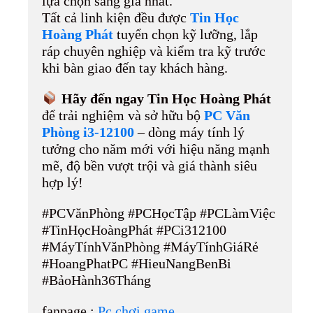
lựa chọn sáng giá nhất.
Tất cả linh kiện đều được
Tin Học
Hoàng Phát
tuyển chọn kỹ lưỡng, lắp
ráp chuyên nghiệp và kiểm tra kỹ trước
khi bàn giao đến tay khách hàng.
Hãy đến ngay Tin Học Hoàng Phát
để trải nghiệm và sở hữu bộ
PC Văn
Phòng i3-12100
– dòng máy tính lý
tưởng cho năm mới với hiệu năng mạnh
mẽ, độ bền vượt trội và giá thành siêu
hợp lý!
#PCVănPhòng #PCHọcTập #PCLàmViệc
#TinHọcHoàngPhát #PCi312100
#MáyTínhVănPhòng #MáyTínhGiáRẻ
#HoangPhatPC #HieuNangBenBi
#BảoHành36Tháng
fanpage :
Pc chơi game