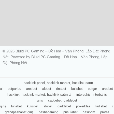
© 2026 Biuld PC Gaming – Đồ Hoạ – Văn Phòng, Lắp Đặt Phòng
Nét. Powered by Biuld PC Gaming – Đồ Hoạ – Văn Phòng, Lắp
Đặt Phòng Nét
hacklink panel, hacklink market, hacklink satın
al
betparibu
aresbet
alobet
rinabet
kulisbet
betgar
aresbet
hacklink, hacklink market, hacklink satın al
interbahis, interbahis
giriş
caddebet, caddebet
giriş
lunabet
kulisbet
alobet
caddebet
pokerklas
kulisbet
c
grandpashabet giriş
pashagaming
pusulabet
casibom
protez