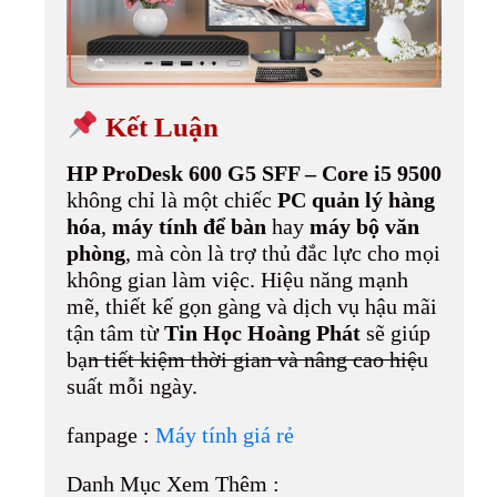
Kết Luận
HP ProDesk 600 G5 SFF – Core i5 9500
không chỉ là một chiếc
PC quản lý hàng
hóa
,
máy tính để bàn
hay
máy bộ văn
phòng
, mà còn là trợ thủ đắc lực cho mọi
không gian làm việc. Hiệu năng mạnh
mẽ, thiết kế gọn gàng và dịch vụ hậu mãi
tận tâm từ
Tin Học Hoàng Phát
sẽ giúp
bạn tiết kiệm thời gian và nâng cao hiệu
suất mỗi ngày.
fanpage :
Máy tính giá rẻ
Danh Mục Xem Thêm :