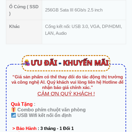
256Gb
Ổ Cứng ( SSD
số
256GB Sata III 6Gb/s 2.5 inch
)
lượng
Khác
Cổng kết nối: USB 3.0, VGA, DP/HDMI,
LAN, Audio
“Giá sản phẩm có thể thay đổi do tác động thị trường
và công nghệ AI. Quý khách vui lòng liên hệ Hotline để
nhận báo giá chính xác.”
CẢM ƠN QUÝ KHÁCH !
Quà Tặng
:
Combo phím chuột văn phòng
USB Wifi kết nối ổn định
> Bảo Hành
:
3 tháng - 1 Đổi 1