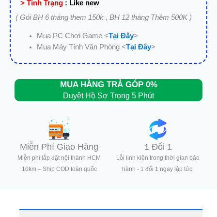
> Tình Trạng
:
Like new
( Gói BH 6 tháng them 150k , BH 12 tháng Thêm 500K )
Mua PC Chơi Game <
Tại Đây
>
Mua Máy Tính Văn Phòng <
Tại Đây
>
MUA HÀNG TRẢ GÓP 0%
Duyệt Hồ Sơ Trong 5 Phút
Miễn Phí Giao Hàng
1 Đổi 1
Miễn phí lắp đặt nội thành HCM
Lỗi linh kiện trong thời gian bảo
10km – Ship COD toàn quốc
hành - 1 đổi 1 ngay lập tức.