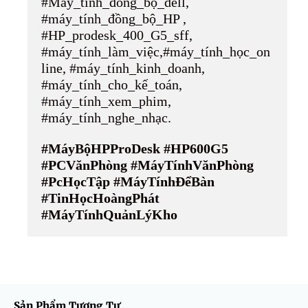
#Máy_tính_đồng_bộ_dell,
#máy_tính_đồng_bộ_HP ,
#HP_prodesk_400_G5_sff,
#máy_tính_làm_việc,#máy_tính_học_on
line, #máy_tính_kinh_doanh,
#máy_tính_cho_kế_toán,
#máy_tính_xem_phim,
#máy_tính_nghe_nhạc.
#MáyBộHPProDesk #HP600G5
#PCVănPhòng #MáyTínhVănPhòng
#PcHọcTập #MáyTínhĐểBàn
#TinHọcHoàngPhát
#MáyTínhQuảnLýKho
Sản Phẩm Tương Tự