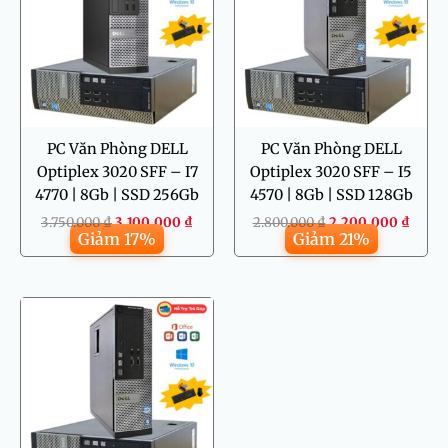
3.100.000 ₫.
2.200.000 
PC Văn Phòng DELL
PC Văn Phòng DELL
Optiplex 3020 SFF – I7
Optiplex 3020 SFF – I5
4770 | 8Gb | SSD 256Gb
4570 | 8Gb | SSD 128Gb
3.750.000
₫
3.100.000
₫
2.800.000
₫
2.200.000
₫
Giảm 17%
Giảm 21%
Giá
Giá
gốc
hiện
là:
tại
5.500.000 ₫.
là:
3.500.000 ₫.