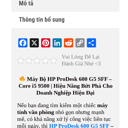
Mô tả
Thông tin bổ sung
Fa
X
Pi
Li
R
C
S
ce
nt
nk
ed
op
ha
Vui Lòng Để Lại
bo
er
ed
di
y
re
Đánh Giá Nhé <3
ok
es
In
t
Li
t
nk
Máy Bộ HP ProDesk 600 G5 SFF –
Core i5 9500 | Hiệu Năng Bứt Phá Cho
Doanh Nghiệp Hiện Đại
Nếu bạn đang tìm kiếm một chiếc
máy
tính văn phòng
nhỏ gọn nhưng mạnh
mẽ, có khả năng xử lý công việc liên tục
mỗi ngày, thì
HP ProDesk 600 G5 SFF
–