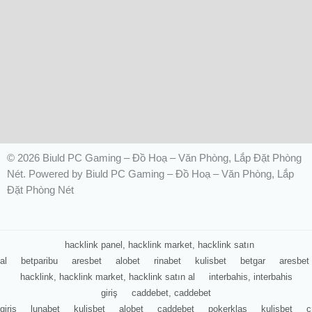
© 2026 Biuld PC Gaming – Đồ Hoạ – Văn Phòng, Lắp Đặt Phòng
Nét. Powered by Biuld PC Gaming – Đồ Hoạ – Văn Phòng, Lắp
Đặt Phòng Nét
hacklink panel, hacklink market, hacklink satın
al
betparibu
aresbet
alobet
rinabet
kulisbet
betgar
aresbet
hacklink, hacklink market, hacklink satın al
interbahis, interbahis
giriş
caddebet, caddebet
giriş
lunabet
kulisbet
alobet
caddebet
pokerklas
kulisbet
c