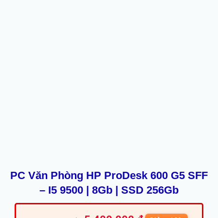
PC Văn Phòng HP ProDesk 600 G5 SFF
– I5 9500 | 8Gb | SSD 256Gb
Giá
Giá