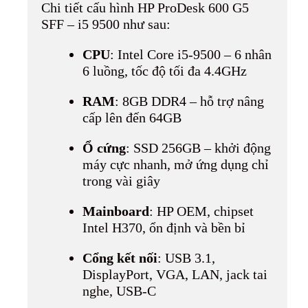
Chi tiết cấu hình HP ProDesk 600 G5
SFF – i5 9500 như sau:
CPU
: Intel Core i5-9500 – 6 nhân
6 luồng, tốc độ tối đa 4.4GHz
RAM
: 8GB DDR4 – hỗ trợ nâng
cấp lên đến 64GB
Ổ cứng
: SSD 256GB – khởi động
máy cực nhanh, mở ứng dụng chỉ
trong vài giây
Mainboard
: HP OEM, chipset
Intel H370, ổn định và bền bỉ
Cổng kết nối
: USB 3.1,
DisplayPort, VGA, LAN, jack tai
nghe, USB-C