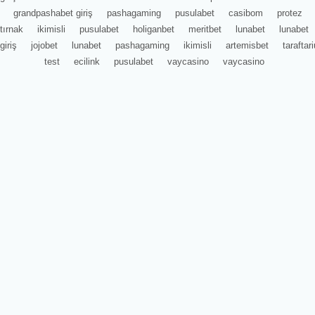
grandpashabet giriş
pashagaming
pusulabet
casibom
protez
tırnak
ikimisli
pusulabet
holiganbet
meritbet
lunabet
lunabet
giriş
jojobet
lunabet
pashagaming
ikimisli
artemisbet
tarafta
test
ecilink
pusulabet
vaycasino
vaycasino