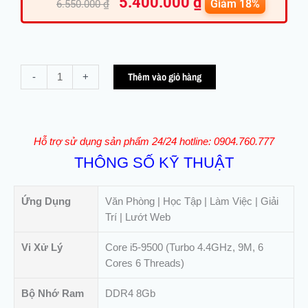
5.400.000
₫
gốc
hiện
Giảm 18%
6.550.000
₫
là:
tại
6.550.000 ₫.
là:
5.400.00
PC
Thêm vào giỏ hàng
-
+
Văn
Phòng
HP
ProDesk
Hỗ trợ sử dụng sản phẩm 24/24 hotline: 0904.760.777
600
THÔNG SỐ KỸ THUẬT
G5
SFF
–
Ứng Dụng
Văn Phòng | Học Tập | Làm Việc | Giải
i5
Trí | Lướt Web
9500
|
Vi Xử Lý
Core i5-9500 (Turbo 4.4GHz, 9M, 6
8Gb
Cores 6 Threads)
|
Bộ Nhớ Ram
DDR4 8Gb
SSD