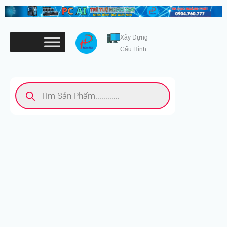
Nhảy
tới
nội
Xây Dựng
dung
Cấu Hình
Tìm
kiếm
sản
phẩm