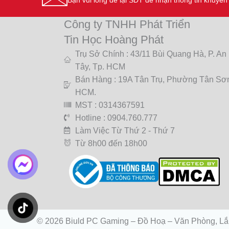
Công ty TNHH Phát Triển
Tin Học Hoàng Phát
Trụ Sở Chính : 43/11 Bùi Quang Hà, P. An
Tây, Tp. HCM
Bán Hàng : 19A Tân Trụ, Phường Tân Sơn
HCM.
MST : 0314367591
Hotline : 0904.760.777
Làm Việc Từ Thứ 2 - Thứ 7
Từ 8h00 đến 18h00
© 2026 Biuld PC Gaming – Đồ Hoạ – Văn Phòng, Lắ