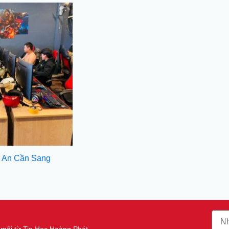
 An Cần Sang
n mãi từ Tin Học Hoàng Phát