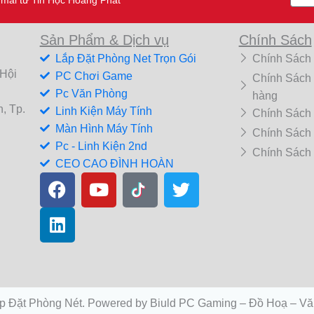
Sản Phẩm & Dịch vụ
Chính Sách
Lắp Đặt Phòng Net Trọn Gói
Chính Sách
 Hội
PC Chơi Game
Chính Sách
Pc Văn Phòng
hàng
, Tp.
Linh Kiện Máy Tính
Chính Sách
Màn Hình Máy Tính
Chính Sách
Pc - Linh Kiện 2nd
Chính Sách
CEO CAO ĐÌNH HOÀN
F
L
Y
T
a
i
o
w
c
n
u
i
e
k
t
t
b
e
u
t
o
d
b
e
o
i
e
r
k
n
p Đặt Phòng Nét. Powered by Biuld PC Gaming – Đồ Hoạ – Vă