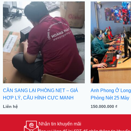
CẦN SANG LẠI PHÒNG NET – GIÁ
Anh Phong Ở Long
HỢP LÝ, CẤU HÌNH CỰC MẠNH
Phòng Nét 25 Máy
Liên hệ
150.000.000
₫
Nhận tin khuyến mãi
Bạn vui lòng để lại SDT để nhận thông tin khuyế