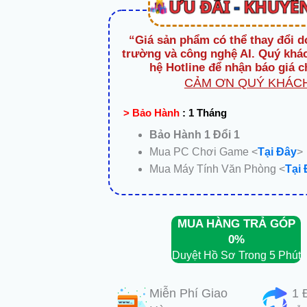
“Giá sản phẩm có thể thay đổi d
trường và công nghệ AI. Quý khác
hệ Hotline để nhận báo giá c
CẢM ƠN QUÝ KHÁCH
> Bảo Hành
:
1 Tháng
Bảo Hành 1 Đổi 1
Mua PC Chơi Game <
Tại Đây
>
Mua Máy Tính Văn Phòng <
Tại
MUA HÀNG TRẢ GÓP
0%
Duyệt Hồ Sơ Trong 5 Phút
Miễn Phí Giao
1 