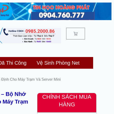
Cart
Đã Thi Công
Vệ Sinh Phòng Net
Định Cho Máy Trạm Và Server Mini
 – Bộ Nhớ
CHÍNH SÁCH MUA
o Máy Trạm
HÀNG