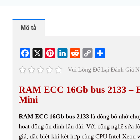
Mô tả
Fa
X
Pi
Li
R
C
S
ce
nt
nk
ed
op
ha
Vui Lòng Để Lại Đánh Giá N
bo
er
ed
di
y
re
ok
es
In
t
Li
RAM ECC 16Gb bus 2133 – B
t
nk
Mini
RAM ECC 16Gb bus 2133
là dòng bộ nhớ chu
hoạt động ổn định lâu dài. Với công nghệ sửa 
giá, đặc biệt khi kết hợp cùng CPU Intel Xeon