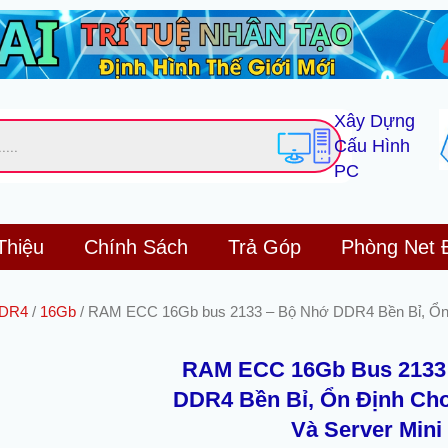
Xây Dựng
Cấu Hình
PC
Thiệu
Chính Sách
Trả Góp
Phòng Net 
DR4
/
16Gb
/ RAM ECC 16Gb bus 2133 – Bộ Nhớ DDR4 Bền Bỉ, Ổn 
RAM ECC 16Gb Bus 2133
DDR4 Bền Bỉ, Ổn Định Ch
Và Server Mini