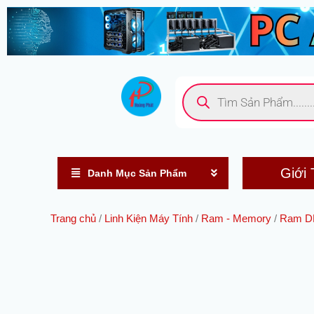
Nhảy
tới
nội
dung
Tìm
kiếm
sản
phẩm
Giới 
Danh Mục Sản Phẩm
Trang chủ
/
Linh Kiện Máy Tính
/
Ram - Memory
/
Ram D