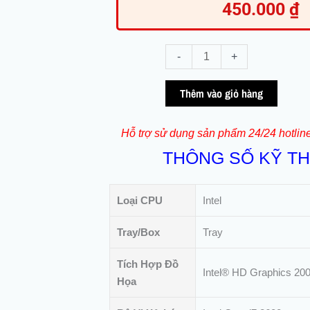
450.000
₫
CPU
-
+
Intel
Core
Thêm vào giỏ hàng
i7-
2600
Hỗ trợ sử dụng sản phẩm 24/24 hotlin
(QSD)
THÔNG SỐ KỸ T
-
3.8Ghz
|
Loại CPU
Intel
LGA1155
|
Tray/Box
Tray
8M
số
Tích Hợp Đồ
Intel® HD Graphics 20
lượng
Họa