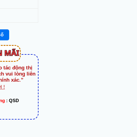
Số
o tác động thị
h vui lòng liên
hính xác.”
 !
ạng
:
QSD