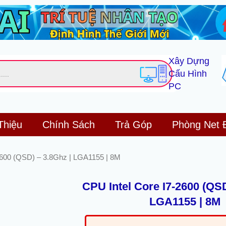
Xây Dựng
Cấu Hình
PC
Thiệu
Chính Sách
Trả Góp
Phòng Net 
2600 (QSD) – 3.8Ghz | LGA1155 | 8M
CPU Intel Core I7-2600 (QSD
LGA1155 | 8M