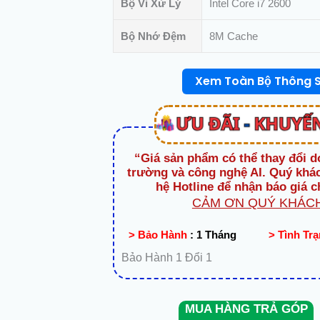
Bộ Vi Xử Lý
Intel Core i7 2600
Bộ Nhớ Đệm
8M Cache
Xem Toàn Bộ Thông 
“Giá sản phẩm có thể thay đổi d
trường và công nghệ AI. Quý khác
hệ Hotline để nhận báo giá c
CẢM ƠN QUÝ KHÁCH
> Bảo Hành
:
1 Tháng
> Tình Tr
Bảo Hành 1 Đổi 1
MUA HÀNG TRẢ GÓP