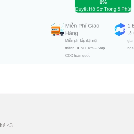
0%
Duyệt Hồ Sơ Trong 5 Phút
Miễn Phí Giao
1 
Hàng
Lỗi 
Miễn phí lắp đặt nội
gia
thành HCM 10km – Ship
ngay
COD toàn quốc
hé <3