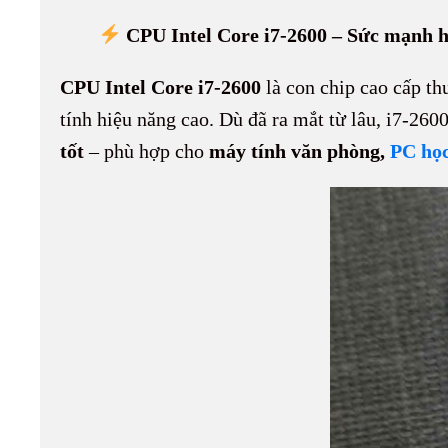
ok
es
In
t
Li
CPU Intel Core i7-2600 – Sức mạnh hu
t
nk
CPU Intel Core i7-2600
là con chip cao cấp th
tính hiệu năng cao. Dù đã ra mắt từ lâu, i7-2
tốt
– phù hợp cho
máy tính văn phòng,
PC học