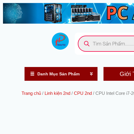
Nhảy
tới
nội
dung
Tìm
kiếm
sản
phẩm
Giới 
Danh Mục Sản Phẩm
Trang chủ
/
Linh kiện 2nd
/
CPU 2nd
/ CPU Intel Core i7-