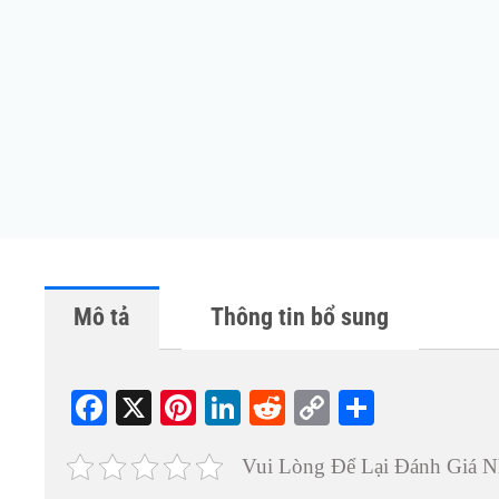
Mô tả
Thông tin bổ sung
Fa
X
Pi
Li
R
C
S
ce
nt
nk
ed
op
ha
Vui Lòng Để Lại Đánh Giá N
bo
er
ed
di
y
re