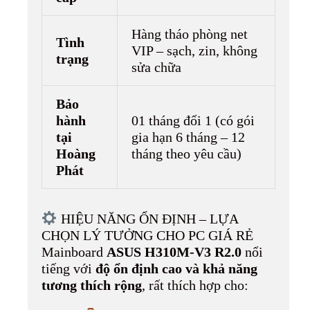
Hàng tháo phòng net
Tình
VIP – sạch, zin, không
trạng
sửa chữa
Bảo
hành
01 tháng đổi 1 (có gói
tại
gia hạn 6 tháng – 12
Hoàng
tháng theo yêu cầu)
Phát
HIỆU NĂNG ỔN ĐỊNH – LỰA
CHỌN LÝ TƯỞNG CHO PC GIÁ RẺ
Mainboard
ASUS H310M-V3 R2.0
nổi
tiếng với
độ ổn định cao và khả năng
tương thích rộng
, rất thích hợp cho: