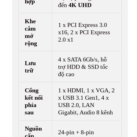
hợp
đến
4K UHD
Khe
1 x PCI Express 3.0
cắm
x16, 2 x PCI Express
mở
2.0 x1
rộng
4 x SATA 6Gb/s, hỗ
Lưu
trợ HDD & SSD tốc
trữ
độ cao
Cổng
1 x HDMI, 1 x VGA, 2
kết nối
x USB 3.1 Gen1, 4 x
phía
USB 2.0, LAN
sau
Gigabit, Audio 8 kênh
Nguồn
24-pin + 8-pin
cấp