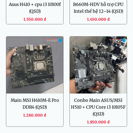
Asus H410 + cpu i3 10100f
B660M-HDV hỗ trợ CPU
(QSD)
Intel thế hệ 12–14 (QSD)
1.550.000
₫
1.450.000
₫
Main MSI H610M-E Pro
Conbo Main ASUS/MSI
DDR4 (QSD)
H510 + CPU Core i3 10105F
(QSD)
1.280.000
₫
1.850.000
₫