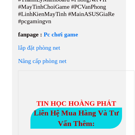
#MayTinhChoiGame #PCVanPhong
#LinhKienMayTinh #MainASUSGiaRe
#pcgamingvn
fanpage :
Pc chơi game
lắp đặt phòng net
Nâng cấp phòng net
TIN HỌC HOÀNG PHÁT
Liên Hệ Mua Hàng Và Tư
Vấn Thêm: