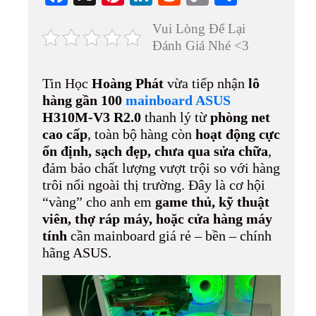
ce
nt
nk
ed
op
ha
Vui Lòng Để Lại
bo
er
ed
di
y
re
Đánh Giá Nhé <3
ok
es
In
t
Li
t
nk
Tin Học
Hoàng Phát
vừa tiếp nhận
lô
hàng gần 100
mainboard ASUS
H310M-V3 R2.0
thanh lý từ
phòng net
cao cấp
, toàn bộ hàng còn
hoạt động cực
ổn định, sạch đẹp, chưa qua sửa chữa
,
đảm bảo chất lượng vượt trội so với hàng
trôi nổi ngoài thị trường. Đây là cơ hội
“vàng” cho anh em
game thủ, kỹ thuật
viên, thợ ráp máy, hoặc cửa hàng máy
tính
cần mainboard giá rẻ – bền – chính
hãng ASUS.