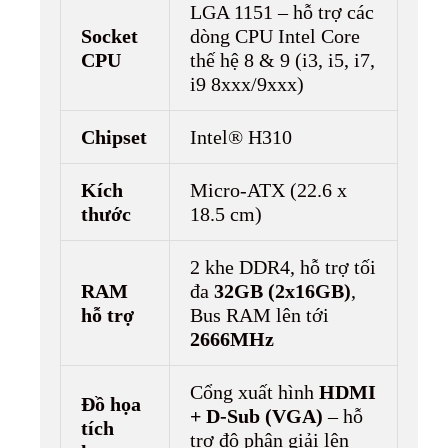
LGA 1151 – hỗ trợ các
Socket
dòng CPU Intel Core
CPU
thế hệ 8 & 9 (i3, i5, i7,
i9 8xxx/9xxx)
Chipset
Intel® H310
Kích
Micro-ATX (22.6 x
thước
18.5 cm)
2 khe DDR4, hỗ trợ tối
RAM
đa
32GB (2x16GB)
,
hỗ trợ
Bus RAM lên tới
2666MHz
Cổng xuất hình
HDMI
Đồ họa
+ D-Sub (VGA)
– hỗ
tích
trợ độ phân giải lên