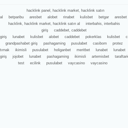
hacklink panel, hacklink market, hacklink satın
al
betparibu
aresbet
alobet
rinabet
kulisbet
betgar
aresbet
hacklink, hacklink market, hacklink satın al
interbahis, interbahis
giriş
caddebet, caddebet
giriş
lunabet
kulisbet
alobet
caddebet
pokerklas
kulisbet
c
grandpashabet giriş
pashagaming
pusulabet
casibom
protez
tırnak
ikimisli
pusulabet
holiganbet
meritbet
lunabet
lunabet
giriş
jojobet
lunabet
pashagaming
ikimisli
artemisbet
tarafta
test
ecilink
pusulabet
vaycasino
vaycasino