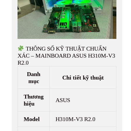
THÔNG SỐ KỸ THUẬT CHUẨN
XÁC – MAINBOARD ASUS H310M-V3
R2.0
Danh
Chi tiết kỹ thuật
mục
Thương
ASUS
hiệu
Model
H310M-V3 R2.0