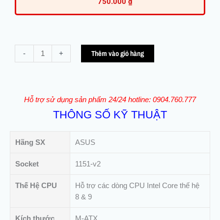
750.000
₫
Mainboard
Thêm vào giỏ hàng
-
+
ASUS
H310M-
V3
Phù
Hỗ trợ sử dụng sản phẩm 24/24 hotline: 0904.760.777
Hợp
THÔNG SỐ KỸ THUẬT
Văn
Phòng,
Học
Hãng SX
ASUS
tập
(QSD)
Socket
1151-v2
số
Thế Hệ CPU
Hỗ trợ các dòng CPU Intel Core thế hệ
lượng
8 & 9
Kích thước
M-ATX