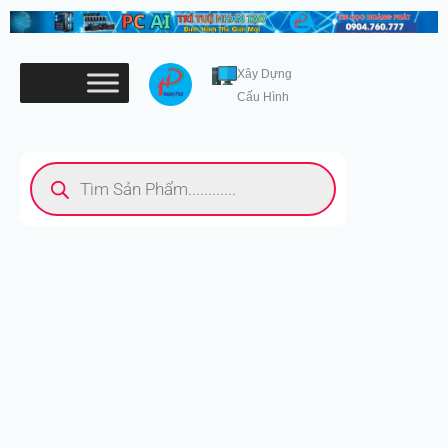
Nhảy
tới
nội
Xây Dựng
dung
Cấu Hình
Tìm
kiếm
sản
phẩm