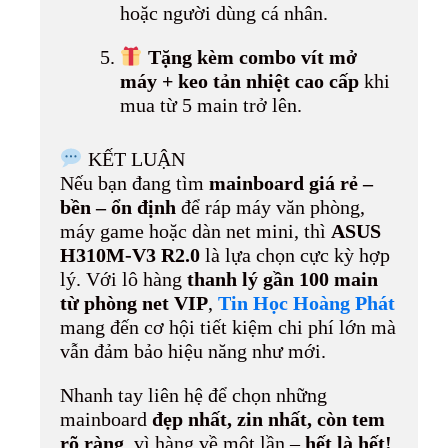
hoặc người dùng cá nhân.
Tặng kèm combo vít mở
máy + keo tản nhiệt cao cấp
khi
mua từ 5 main trở lên.
KẾT LUẬN
Nếu bạn đang tìm
mainboard giá rẻ –
bền – ổn định
để ráp máy văn phòng,
máy game hoặc dàn net mini, thì
ASUS
H310M-V3 R2.0
là lựa chọn cực kỳ hợp
lý. Với lô hàng
thanh lý gần 100 main
từ phòng net VIP
,
Tin Học Hoàng Phát
mang đến cơ hội tiết kiệm chi phí lớn mà
vẫn đảm bảo hiệu năng như mới.
Nhanh tay liên hệ để chọn những
mainboard
đẹp nhất, zin nhất, còn tem
rõ ràng
, vì hàng về một lần –
hết là hết!