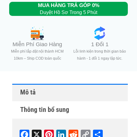
MUA HÀNG TRẢ GÓP 0%
Duyệt Hồ Sơ Trong 5 Phút
Miễn Phí Giao Hàng
1 Đổi 1
Miễn phí lắp đặt nội thành HCM
Lỗi linh kiện trong thời gian bảo
10km – Ship COD toàn quốc
hành - 1 đổi 1 ngay lập tức.
Mô tả
Thông tin bổ sung
Fa
X
Pi
Li
R
C
S