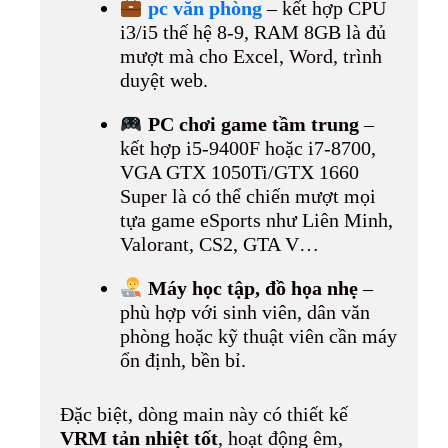
pc văn phòng
– kết hợp CPU
i3/i5 thế hệ 8-9, RAM 8GB là đủ
mượt mà cho Excel, Word, trình
duyệt web.
PC chơi game tầm trung
–
kết hợp i5-9400F hoặc i7-8700,
VGA GTX 1050Ti/GTX 1660
Super là có thể chiến mượt mọi
tựa game eSports như Liên Minh,
Valorant, CS2, GTA V…
Máy học tập, đồ họa nhẹ
–
phù hợp với sinh viên, dân văn
phòng hoặc kỹ thuật viên cần máy
ổn định, bền bỉ.
Đặc biệt, dòng main này có thiết kế
VRM tản nhiệt tốt
, hoạt động êm,