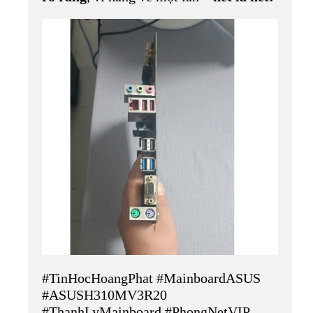
#TinHocHoangPhat #MainboardASUS
#ASUSH310MV3R20
#ThanhLyMainboard #PhongNetVIP