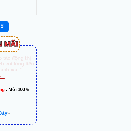
Số
o tác động thị
h vui lòng liên
hính xác.”
 !
ạng
:
Mới 100%
 Đây
>