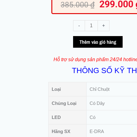
299.000
gốc
385.000
₫
là:
385.000 ₫.
Mouse
-
+
Chơi
Game
Thêm vào giỏ hàng
-
Làm
Hỗ trợ sử dụng sản phẩm 24/24 hotlin
Việc
THÔNG SỐ KỸ T
E-
DRA
EM626
Loại
Chỉ Chuột
số
lượng
Chủng Loại
Có Dây
LED
Có
Hãng SX
E-DRA