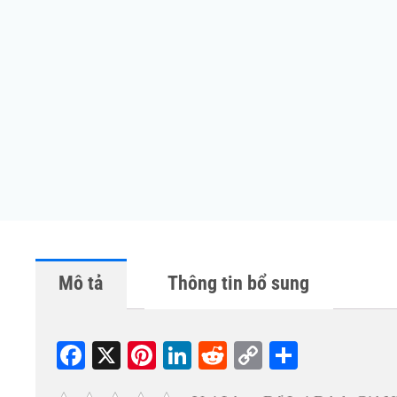
Mô tả
Thông tin bổ sung
Fa
X
Pi
Li
R
C
S
ce
nt
nk
ed
op
ha