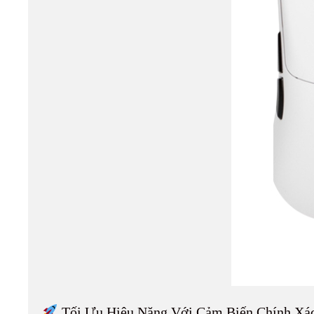
Tối Ưu Hiệu Năng Với Cảm Biến Chính Xá