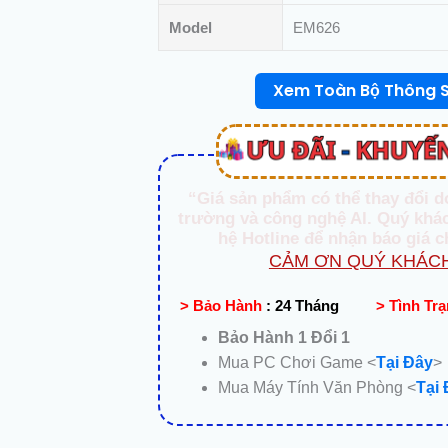
Model
EM626
Xem Toàn Bộ Thông 
“Giá sản phẩm có thể thay đổi d
trường và công nghệ AI. Quý khác
hệ Hotline để nhận báo giá c
CẢM ƠN QUÝ KHÁCH
> Bảo Hành
:
24 Tháng
> Tình Tr
Bảo Hành 1 Đổi 1
Mua PC Chơi Game <
Tại Đây
>
Mua Máy Tính Văn Phòng <
Tại