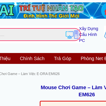
Xây Dựng
Cấu Hình
PC
Thiệu
Chính Sách
Trả Góp
Phòng Net 
Chơi Game – Làm Việc E-DRA EM626
Mouse Chơi Game – Làm 
EM626
Giá