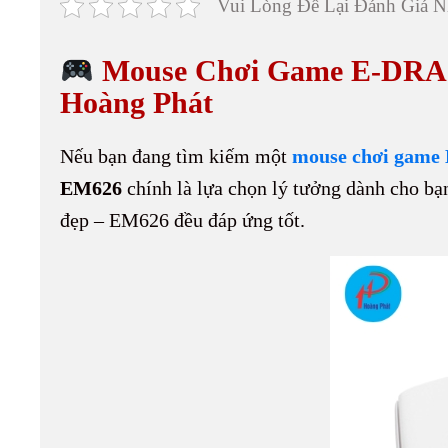
Vui Lòng Để Lại Đánh Giá N
bo
er
ed
di
y
re
ok
es
In
t
Li
Mouse Chơi Game E-DRA E
t
nk
Hoàng Phát
Nếu bạn đang tìm kiếm một
mouse chơi game
EM626
chính là lựa chọn lý tưởng dành cho bạ
đẹp – EM626 đều đáp ứng tốt.