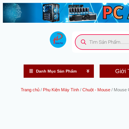
Nhảy
tới
nội
dung
Tìm
kiếm
sản
phẩm
Giới 
Danh Mục Sản Phẩm
Trang chủ
/
Phụ Kiện Máy Tính
/
Chuột - Mouse
/ Mouse 