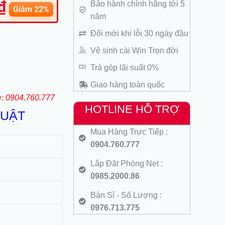
₫
Bảo hành chính hãng tới 5
hiện
Giảm 22%
năm
tại
là:
Đổi mới khi lỗi 30 ngày đầu
299.000 ₫.
Vệ sinh cài Win Trọn đời
Trả góp lãi suất 0%
Giao hàng toàn quốc
e: 0904.760.777
HOTLINE HỖ TRỢ
HUẬT
Mua Hàng Trực Tiếp :
0904.760.777
Lắp Đặt Phòng Net :
0985.2000.86
Bán Sỉ - Số Lượng :
0976.713.775