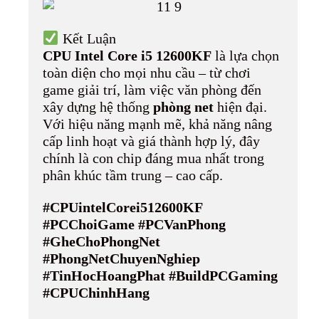
Kết Luận
CPU Intel Core i5 12600KF
là lựa chọn
toàn diện cho mọi nhu cầu – từ chơi
game giải trí, làm việc văn phòng đến
xây dựng hệ thống
phòng net
hiện đại.
Với hiệu năng mạnh mẽ, khả năng nâng
cấp linh hoạt và giá thành hợp lý, đây
chính là con chip đáng mua nhất trong
phân khúc tầm trung – cao cấp.
#CPUintelCorei512600KF
#PCChoiGame #PCVanPhong
#GheChoPhongNet
#PhongNetChuyenNghiep
#TinHocHoangPhat #BuildPCGaming
#CPUChinhHang