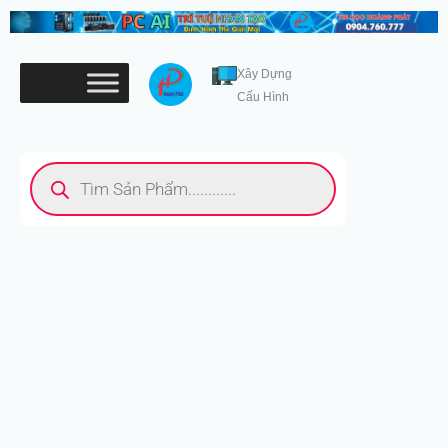
Nhảy
tới
nội
Xây Dựng
dung
Cấu Hình
Tìm
kiếm
sản
phẩm