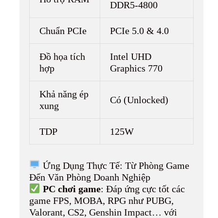
DDR5-4800
Chuẩn PCIe
PCIe 5.0 & 4.0
Đồ họa tích
Intel UHD
hợp
Graphics 770
Khả năng ép
Có (Unlocked)
xung
TDP
125W
Ứng Dụng Thực Tế: Từ Phòng Game
Đến Văn Phòng Doanh Nghiệp
PC chơi game
: Đáp ứng cực tốt các
game FPS, MOBA, RPG như PUBG,
Valorant, CS2, Genshin Impact… với