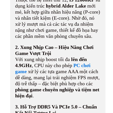
dụng kiến trúc
hybrid Alder Lake
mới
mẻ, kết hợp giữa nhân hiệu năng (P-core)
và nhân tiết kiệm (E-core). Nhờ đó, nó
xử lý mượt mà cả các tác vụ đa nhiệm
nặng như chơi game, thiết kế đồ họa hay
các phần mềm văn phòng chuyên sâu.
2. Xung Nhịp Cao – Hiệu Năng Chơi
Game Vượt Trội
Với xung nhịp boost tối đa
lên đến
4.9GHz
, CPU này cho phép
PC chơi
game
xử lý các tựa game AAA một cách
dễ dàng, mang lại trải nghiệm FPS mượt,
độ trễ thấp – đặc biệt phù hợp cho các
phòng game chuyên nghiệp và tiệm net
hiện đại
.
3. Hỗ Trợ DDR5 Và PCIe 5.0 – Chuẩn
Kết Nối Tương Lai