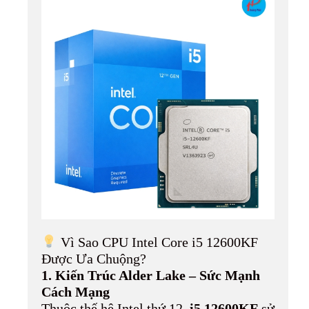
Vì Sao CPU Intel Core i5 12600KF
Được Ưa Chuộng?
1. Kiến Trúc Alder Lake – Sức Mạnh
Cách Mạng
Thuộc thế hệ Intel thứ 12,
i5 12600KF
sử