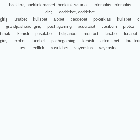
hacklink, hacklink market, hacklink satın al
interbahis, interbahis
giriş
caddebet, caddebet
giriş
lunabet
kulisbet
alobet
caddebet
pokerklas
kulisbet
c
grandpashabet giriş
pashagaming
pusulabet
casibom
protez
tırnak
ikimisli
pusulabet
holiganbet
meritbet
lunabet
lunabet
giriş
jojobet
lunabet
pashagaming
ikimisli
artemisbet
tarafta
test
ecilink
pusulabet
vaycasino
vaycasino