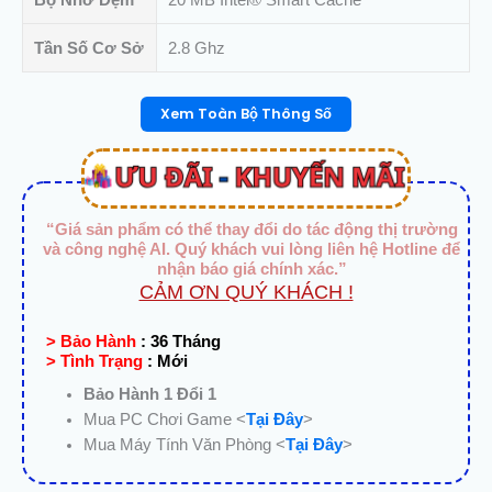
|
LGA1700)
Tần Số Cơ Sở
2.8 Ghz
số
lượng
Xem Toàn Bộ Thông Số
“Giá sản phẩm có thể thay đổi do tác động thị trường
và công nghệ AI. Quý khách vui lòng liên hệ Hotline để
nhận báo giá chính xác.”
CẢM ƠN QUÝ KHÁCH !
> Bảo Hành
:
36 Tháng
> Tình Trạng
:
Mới
Bảo Hành 1 Đổi 1
Mua PC Chơi Game <
Tại Đây
>
Mua Máy Tính Văn Phòng <
Tại Đây
>