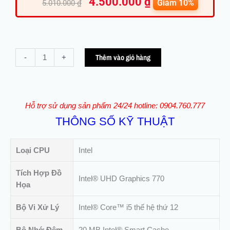
4.500.000
₫
gốc
hiện
Giảm 10%
5.010.000
₫
là:
tại
5.010.000 ₫.
là:
4.500.00
CPU
Thêm vào giỏ hàng
-
+
Intel
Core
i5
12600KF
Hỗ trợ sử dụng sản phẩm 24/24 hotline: 0904.760.777
(Up
THÔNG SỐ KỸ THUẬT
4.9Ghz
|
20MB
Loại CPU
Intel
|
10
Tích Hợp Đồ
Intel® UHD Graphics 770
Core
Họa
/
Bộ Vi Xử Lý
Intel® Core™ i5 thế hệ thứ 12
16
Theards
Bộ Nhớ Đệm
20 MB Intel® Smart Cache