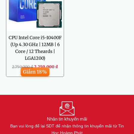
CPU Intel Core i5-10400F
(Up 4.30 GHz | 12MB | 6
Core / 12 Theards |
LGA1200)
2.750.000
₫
2.250.000
₫
Giảm 18%
Nhận tin khuyến mãi
Bạn vui lòng để lại SDT để nhận thông tin khuyến mãi từ Tin
Học Hoàng Phát