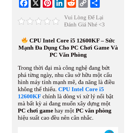
Fa
X
Pi
Li
R
C
S
ce
nt
nk
ed
op
ha
Vui Lòng Để Lại
bo
er
ed
di
y
re
Đánh Giá Nhé <3
ok
es
In
t
Li
t
nk
CPU Intel Core i5 12600KF – Sức
Mạnh Đa Dụng Cho PC Chơi Game Và
PC Văn Phòng
Trong thời đại mà công nghệ đang bứt
phá từng ngày, nhu cầu sở hữu một cấu
hình máy tính mạnh mẽ, đa năng là điều
không thể thiếu.
CPU Intel Core i5
12600KF
chính là dòng vi xử lý nổi bật
mà bất kỳ ai đang muốn xây dựng một
PC chơi game
hay một
PC văn phòng
hiệu suất cao đều nên cân nhắc.