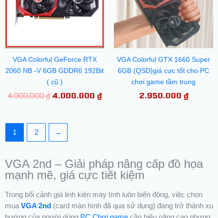
VGA Colorful GeForce RTX
VGA Colorful GTX 1660 Super
2060 NB -V 6GB GDDR6 192Bit
6GB (QSD)giá cực tốt cho PC
( cũ )
chơi game tầm trung
4.900.000
₫
4.000.000
₫
2.950.000
₫
1
2
→
VGA 2nd – Giải pháp nâng cấp đồ họa
mạnh mẽ, giá cực tiết kiệm
Trong bối cảnh giá linh kiện máy tính luôn biến động, việc chọn
mua
VGA 2nd
(card màn hình đã qua sử dụng) đang trở thành xu
hướng của người dùng
PC Chơi game
cần hiệu năng cao nhưng