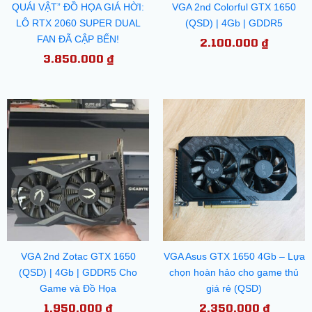
QUÁI VẬT” ĐỒ HỌA GIÁ HỜI:
VGA 2nd Colorful GTX 1650
LÔ RTX 2060 SUPER DUAL
(QSD) | 4Gb | GDDR5
FAN ĐÃ CẬP BẾN!
2.100.000
₫
3.850.000
₫
VGA 2nd Zotac GTX 1650
VGA Asus GTX 1650 4Gb – Lựa
(QSD) | 4Gb | GDDR5 Cho
chọn hoàn hảo cho game thủ
Game và Đồ Họa
giá rẻ (QSD)
1.950.000
₫
2.350.000
₫