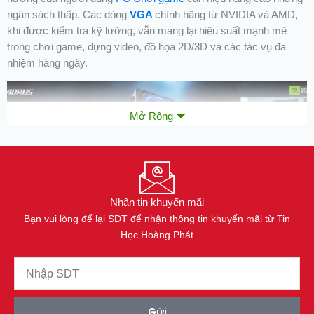
ngân sách thấp. Các dòng
VGA
chính hãng từ NVIDIA và AMD,
khi được kiểm tra kỹ lưỡng, vẫn mang lại hiệu suất mạnh mẽ
trong chơi game, dựng video, đồ họa 2D/3D và các tác vụ đa
nhiệm hàng ngày.
Mở Rộng
Nhận tin khuyến mãi
Bạn vui lòng để lại SDT để nhận thông tin khuyến mãi từ Tin
Học Hoàng Phát
Vì sao nên chọn VGA 2nd?
Tiết kiệm chi phí mạnh mẽ
Gửi
Điểm hấp dẫn nhất của VGA 2nd chính là giá thành rẻ hơn 30–