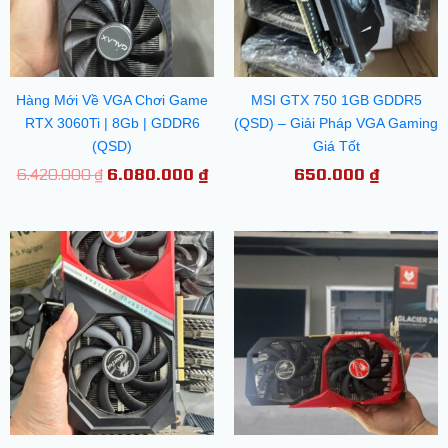
Hàng Mới Về VGA Chơi Game
MSI GTX 750 1GB GDDR5
RTX 3060Ti | 8Gb | GDDR6
(QSD) – Giải Pháp VGA Gaming
(QSD)
Giá Tốt
6.420.000
₫
6.080.000
₫
650.000
₫