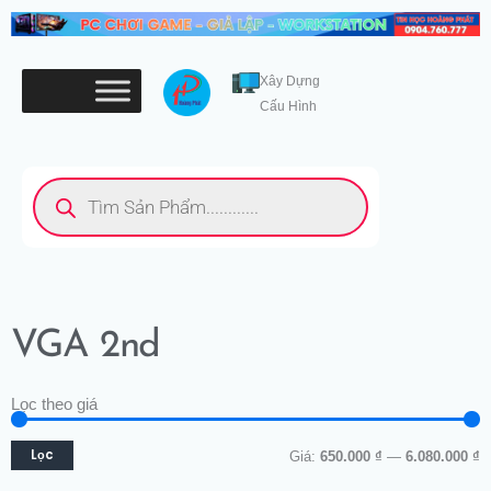
Nhảy
tới
nội
Xây Dựng
dung
Cấu Hình
Tìm
kiếm
sản
phẩm
VGA 2nd
Lọc theo giá
G
G
tố
tố
Lọc
Giá:
650.000 ₫
—
6.080.000 ₫
t
đ