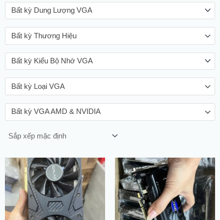
Bất kỳ Dung Lượng VGA
Bất kỳ Thương Hiệu
Bất kỳ Kiểu Bộ Nhớ VGA
Bất kỳ Loại VGA
Bất kỳ VGA AMD & NVIDIA
Giá
Giá
gốc
hiện
là:
tại
6.420.000 ₫.
là:
6.080.000 ₫.