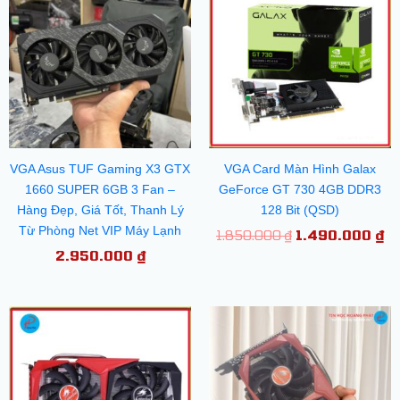
là:
tạ
1.850.000 ₫.
là
1.
VGA Asus TUF Gaming X3 GTX
VGA Card Màn Hình Galax
1660 SUPER 6GB 3 Fan –
GeForce GT 730 4GB DDR3
Hàng Đẹp, Giá Tốt, Thanh Lý
128 Bit (QSD)
Từ Phòng Net VIP Máy Lạnh
1.850.000
₫
1.490.000
₫
2.950.000
₫
Giá
Giá
gốc
hiện
là:
tại
4.900.000 ₫.
là:
4.000.000 ₫.