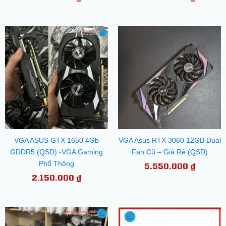
VGA ASUS GTX 1650 4Gb
VGA Asus RTX 3060 12GB Dual
GDDR5 (QSD) -VGA Gaming
Fan Cũ – Giá Rẻ (QSD)
Phổ Thông
5.550.000
₫
2.150.000
₫
Giá
Gi
gốc
hi