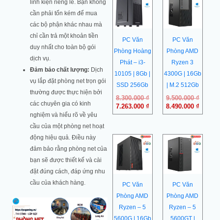
gốc
hiện
gốc
hiện
linh kiện riêng lẻ. Bạn không
là:
tại
là:
tại
cần phải tốn kém để mua
8.300.000 ₫.
là:
9.500.0
là:
các bộ phận khác nhau mà
7.263.000 ₫.
8.490.0
chỉ cần trả một khoản tiền
PC Văn
PC Văn
duy nhất cho toàn bộ gói
Phòng Hoàng
Phòng AMD
dịch vụ.
Phát – i3-
Ryzen 3
Đảm bảo chất lượng:
Dịch
10105 | 8Gb |
4300G | 16Gb
vụ lắp đặt phòng net trọn gói
SSD 256Gb
| M.2 512Gb
thường được thực hiện bởi
8.300.000
₫
9.500.000
₫
các chuyên gia có kinh
7.263.000
₫
8.490.000
₫
nghiệm và hiểu rõ về yêu
cầu của một phòng net hoạt
động hiệu quả. Điều này
đảm bảo rằng phòng net của
bạn sẽ được thiết kế và cài
đặt đúng cách, đáp ứng nhu
cầu của khách hàng.
PC Văn
PC Văn
Phòng AMD
Phòng AMD
Ryzen – 5
Ryzen – 5
5600G | 16Gb
5600GT |