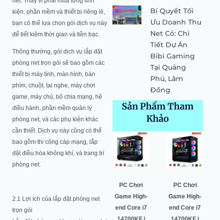
net. Thay vì phải mua từng linh
Bí Quyết Tối
kiện, phần mềm và thiết bị riêng lẻ,
Ưu Doanh Thu
bạn có thể lựa chọn gói dịch vụ này
Net Cỏ: Chi
để tiết kiệm thời gian và tiền bạc.
Tiết Dự Án
Thông thường, gói dịch vụ lắp đặt
Bibi Gaming
phòng net trọn gói sẽ bao gồm các
Tại Quảng
thiết bị máy tính, màn hình, bàn
Phú, Lâm
phím, chuột, tai nghe, máy chơi
Đồng
game, máy chủ, bộ chia mạng, hệ
Sản Phẩm Tham
điều hành, phần mềm quản lý
Khảo
phòng net, và các phụ kiện khác
cần thiết. Dịch vụ này cũng có thể
Giá
Giá
Giá
Giá
Giá
Giá
Giá
Giá
bao gồm thi công cáp mạng, lắp
gốc
hiện
gốc
hiện
gốc
hiện
gốc
hiện
đặt điều hòa không khí, và trang trí
là:
tại
là:
tại
là:
tại
là:
tại
phòng net.
64.500.000 ₫.
là:
52.549.000 ₫.
là:
52.530.000 ₫.
là:
48.900.000 ₫.
là:
60.987.000 ₫.
50.443.000 ₫.
49.996.000 ₫.
45.740.000
Pc Gaming
PC Gaming
PC Chơi
PC Chơi
High-end
High-end
Game High-
Game High-
2.1 Lợi ích của lắp đặt phòng net
Core i7
Core i5
end Core i7
end Core i7
trọn gói
14700K |
14600KF |
14700KF |
14700KF |