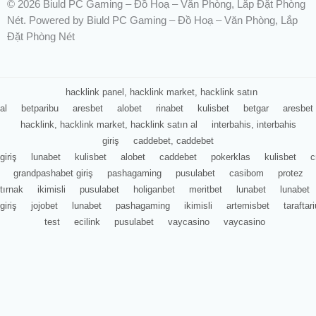
© 2026 Biuld PC Gaming – Đồ Hoạ – Văn Phòng, Lắp Đặt Phòng
Nét. Powered by Biuld PC Gaming – Đồ Hoạ – Văn Phòng, Lắp
Đặt Phòng Nét
hacklink panel, hacklink market, hacklink satın
al
betparibu
aresbet
alobet
rinabet
kulisbet
betgar
aresbet
hacklink, hacklink market, hacklink satın al
interbahis, interbahis
giriş
caddebet, caddebet
giriş
lunabet
kulisbet
alobet
caddebet
pokerklas
kulisbet
c
grandpashabet giriş
pashagaming
pusulabet
casibom
protez
tırnak
ikimisli
pusulabet
holiganbet
meritbet
lunabet
lunabet
giriş
jojobet
lunabet
pashagaming
ikimisli
artemisbet
tarafta
test
ecilink
pusulabet
vaycasino
vaycasino