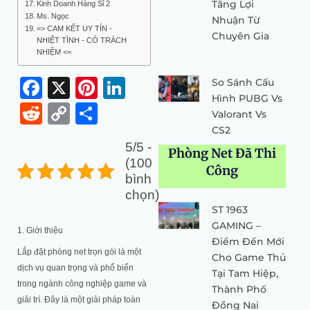
Tăng Lợi
Kinh Doanh Hàng Sỉ 2
Ms. Ngọc
Nhuận Từ
=> CAM KẾT UY TÍN -
Chuyên Gia
NHIỆT TÌNH - CÓ TRÁCH
NHIỆM <=
Facebook
X
Pinterest
LinkedIn
So Sánh Cấu
Hình PUBG Vs
Reddit
Copy
Share
Valorant Vs
Link
CS2
5/5 -
Phòng Net Đã Thi
(100
Công
bình
chọn)
ST 1963
GAMING –
1. Giới thiệu
Điểm Đến Mới
Lắp đặt phòng net trọn gói là một
Cho Game Thủ
dịch vụ quan trọng và phổ biến
Tại Tam Hiệp,
trong ngành công nghiệp game và
Thành Phố
giải trí. Đây là một giải pháp toàn
Đồng Nai