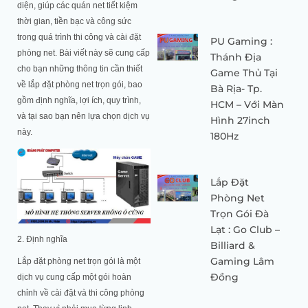
diện, giúp các quán net tiết kiệm
thời gian, tiền bạc và công sức
trong quá trình thi công và cài đặt
PU Gaming :
phòng net. Bài viết này sẽ cung cấp
Thánh Địa
cho bạn những thông tin cần thiết
Game Thủ Tại
về lắp đặt phòng net trọn gói, bao
Bà Rịa- Tp.
gồm định nghĩa, lợi ích, quy trình,
HCM – Với Màn
và tại sao bạn nên lựa chọn dịch vụ
Hình 27inch
này.
180Hz
Lắp Đặt
Phòng Net
Trọn Gói Đà
Lạt : Go Club –
2. Định nghĩa
Billiard &
Gaming Lâm
Lắp đặt phòng net trọn gói là một
Đồng
dịch vụ cung cấp một gói hoàn
chỉnh về cài đặt và thi công phòng