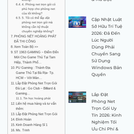
4. Phòng net trọn gói có
phù hợp cho phòng net
của tôi không?
5. Tôi có thể lắp đặt
Cập Nhật Luật
phòng net trọn gói mà
Sở Hữu Trí Tuệ
không cần kỹ thuật
chuyên nghiệp không?
2026: Đã Đến
PHÒNG NÉT HOÀNG PHÁT
Lúc Người
ĐÃ THI CÔNG
Dùng Phải
Xem Toàn Bộ >>
ST 1963 GAMING – Điểm Đến
Chuyển Sang
Mới Cho Game Thủ Tại Tam
Sử Dụng
Hiệp, Thành Phố…
Windows Bản
PU Gaming : Thánh Địa
Game Thủ Tại Bà Rịa- Tp.
Quyền
HCM – Với Màn…
Lắp Đặt Phòng Net Trọn Gói
Đà Lạt : Go Club – Billiard &
Gaming…
Lắp Đặt
Tin học hoàng phát
Phòng Net
Liên hệ mua hàng và tư vấn
Trọn Gói Uy
thêm:
Lắp Đặt Phòng Net Trọn Gói
Tín 2026: Kinh
Đình Hoàn
Nghiệm Tối
Kinh Doanh Hàng Sỉ 1
Ưu Chi Phí &
Ms. Trinh