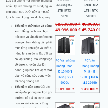
Lắp đặt phòng net trọn gói mang lại
32G | M.2
32Gb | M.2
32GBb | M.2
32Gb | M.2
nhiều lợi ích cho người sử dụng và
1TB | RTX
1TB | RTX
1TB | RTX
1TB | RTX
chủ quán net. Dưới đây là một số
5070 OC
5070Ti
5070
5060Ti
lợi ích quan trọng của dịch vụ này:
64.500.000
₫
52.549.000
₫
52.530.000
₫
48.900.000
₫
Tiết kiệm thời gian và công
60.987.000
₫
50.443.000
₫
49.996.000
₫
45.740.000
₫
sức:
Bằng cách lựa chọn
gói dịch vụ lắp đặt phòng net
trọn gói, bạn không cần phải
mua từng linh kiện và thiết bị
riêng lẻ, sau đó tự lắp đặt và
cài đặt chúng. Mọi công việc
PC Văn phòng
PC Văn
sẽ được chuyên gia tiến
Hoàng Phát –
Phòng Hoàng
hành, giúp bạn tiết kiệm thời
i5 10400f |
Phát – i3
gian và công sức trong việc
16Gb | SSD
12100 | 16Gb |
thi công phòng net.
500Gb
M.2 256Gb
Tiết kiệm tiền bạc:
Gói dịch
10.090.000
₫
9.430.000
₫
vụ lắp đặt phòng net trọn gói
thường có giá cả cạnh tranh
hơn so với việc mua từng
Giá
Giá
Giá
Giá