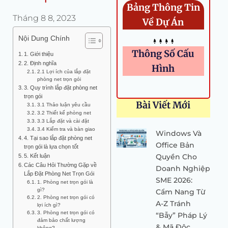
Bảng Thông Tin
Tháng 8 8, 2023
Về Dự Án
Nội Dung Chính
Thông Số Cấu
1. Giới thiệu
2. Định nghĩa
Hình
2.1 Lợi ích của lắp đặt
phòng net trọn gói
3. Quy trình lắp đặt phòng net
trọn gói
Bài Viết Mới
3.1 Thảo luận yêu cầu
3.2 Thiết kế phòng net
3.3 Lắp đặt và cài đặt
3.4 Kiểm tra và bàn giao
Windows Và
4. Tại sao lắp đặt phòng net
Office Bản
trọn gói là lựa chọn tốt
Quyền Cho
5. Kết luận
Các Câu Hỏi Thường Gặp về
Doanh Nghiệp
Lắp Đặt Phòng Net Trọn Gói
SME 2026:
1. Phòng net trọn gói là
gì?
Cẩm Nang Từ
2. Phòng net trọn gói có
A-Z Tránh
lợi ích gì?
3. Phòng net trọn gói có
“Bẫy” Pháp Lý
đảm bảo chất lượng
& Mã Độc
không?