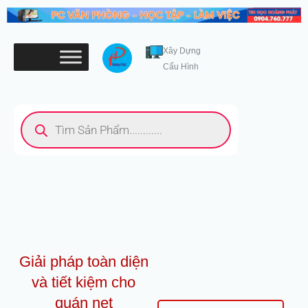
Nhảy
tới
nội
Xây Dựng
dung
Cấu Hình
Tìm
kiếm
sản
phẩm
Giải pháp toàn diện
và tiết kiệm cho
quán net