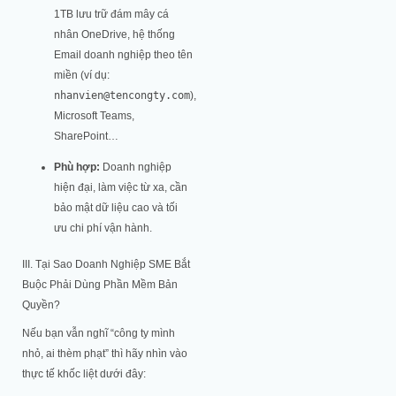
1TB lưu trữ đám mây cá
nhân OneDrive, hệ thống
Email doanh nghiệp theo tên
miền (ví dụ:
nhanvien@tencongty.com
),
Microsoft Teams,
SharePoint…
Phù hợp:
Doanh nghiệp
hiện đại, làm việc từ xa, cần
bảo mật dữ liệu cao và tối
ưu chi phí vận hành.
III. Tại Sao Doanh Nghiệp SME Bắt
Buộc Phải Dùng Phần Mềm Bản
Quyền?
Nếu bạn vẫn nghĩ “công ty mình
nhỏ, ai thèm phạt” thì hãy nhìn vào
thực tế khốc liệt dưới đây: