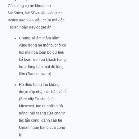
Các công cụ bẻ khóa như
KMSpico, KMSPico lậu, công cụ
Active dạo
99% đều chứa mã độc,
Trojan hoặc Keylogger ẩn.
Chúng sẽ âm thầm nằm
vùng trong hệ thống, chờ cơ
hội mã hóa toàn bộ dữ liệu
kế toán, dữ liệu khách hàng,
hợp đồng bảo mật để tống
tiền (Ransomware).
Hệ điều hành lậu không
được cập nhật các bản vá lỗi
(Security Patches) từ
Microsoft, tạo ra những “lỗ
hổng” mở toang cửa cho tin
tặc tấn công, đánh cắp tài
khoản ngân hàng của công
ty.