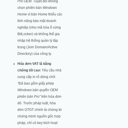
Pro OEM
. Tuyệt đối không
chọn phiên bản
Windows
Home
vì bản Home thiếu các
tính năng bảo mật doanh
nghiệp (như mã hóa ổ cứng
BitLocker) và không thể gia
nhập hệ thống quản lý tập
trung (Join Domain/Active
Directory) của công ty.
Hóa đơn VAT là bằng
chứng tối cao:
Yêu cầu nhà
cung cấp in rõ dòng chữ:
“Đã bao gồm giấy phép
Windows bản quyền OEM
phiên bản Pro”
trên hóa đơn
đỏ. Trước pháp luật, hóa
đơn GTGT chính là chứng từ
chứng minh nguồn gốc hợp
pháp, chỉ có key kích hoạt