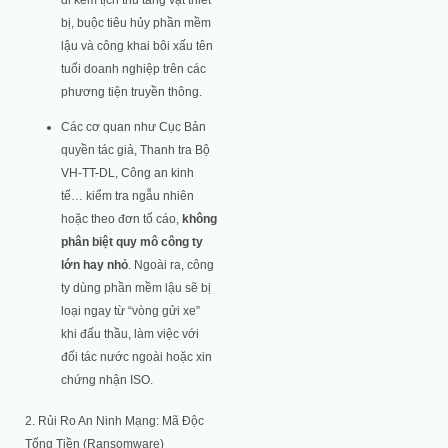
bị, buộc tiêu hủy phần mềm
lậu và công khai bôi xấu tên
tuổi doanh nghiệp trên các
phương tiện truyền thông.
Các cơ quan như Cục Bản
quyền tác giả, Thanh tra Bộ
VH-TT-DL, Công an kinh
tế… kiểm tra ngẫu nhiên
hoặc theo đơn tố cáo,
không
phân biệt quy mô công ty
lớn hay nhỏ
. Ngoài ra, công
ty dùng phần mềm lậu sẽ bị
loại ngay từ “vòng gửi xe”
khi đấu thầu, làm việc với
đối tác nước ngoài hoặc xin
chứng nhận ISO.
2. Rủi Ro An Ninh Mạng: Mã Độc
Tống Tiền (Ransomware)