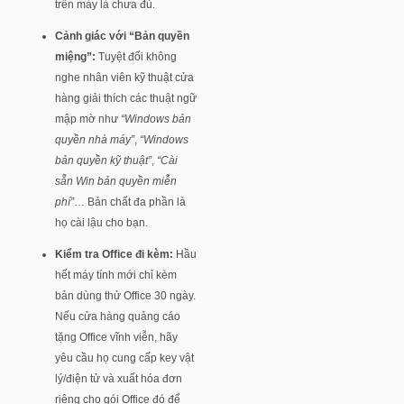
trên máy là chưa đủ.
Cảnh giác với “Bản quyền
miệng”:
Tuyệt đối không
nghe nhân viên kỹ thuật cửa
hàng giải thích các thuật ngữ
mập mờ như
“Windows bản
quyền nhà máy”
,
“Windows
bản quyền kỹ thuật”
,
“Cài
sẵn Win bản quyền miễn
phí”
… Bản chất đa phần là
họ cài lậu cho bạn.
Kiểm tra Office đi kèm:
Hầu
hết máy tính mới chỉ kèm
bản dùng thử Office 30 ngày.
Nếu cửa hàng quảng cáo
tặng Office vĩnh viễn, hãy
yêu cầu họ cung cấp key vật
lý/điện tử và xuất hóa đơn
riêng cho gói Office đó để