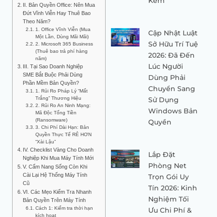
Kém
II. Bản Quyền Office: Nên Mua
Đứt Vĩnh Viễn Hay Thuê Bao
Theo Năm?
1. Office Vĩnh Viễn (Mua
Cập Nhật Luật
Một Lần, Dùng Mãi Mãi)
Sở Hữu Trí Tuệ
2. Microsoft 365 Business
(Thuê bao trả phí hàng
2026: Đã Đến
năm)
Lúc Người
III. Tại Sao Doanh Nghiệp
SME Bắt Buộc Phải Dùng
Dùng Phải
Phần Mềm Bản Quyền?
Chuyển Sang
1. Rủi Ro Pháp Lý “Mất
Trắng” Thương Hiệu
Sử Dụng
2. Rủi Ro An Ninh Mạng:
Windows Bản
Mã Độc Tống Tiền
(Ransomware)
Quyền
3. Chi Phí Dài Hạn: Bản
Quyền Thực Tế RẺ HƠN
“Xài Lậu”
IV. Checklist Vàng Cho Doanh
Lắp Đặt
Nghiệp Khi Mua Máy Tính Mới
Phòng Net
V. Cẩm Nang Sống Còn Khi
Cài Lại Hệ Thống Máy Tính
Trọn Gói Uy
Cũ
Tín 2026: Kinh
VI. Các Mẹo Kiểm Tra Nhanh
Nghiệm Tối
Bản Quyền Trên Máy Tính
Cách 1: Kiểm tra thời hạn
Ưu Chi Phí &
kích hoạt