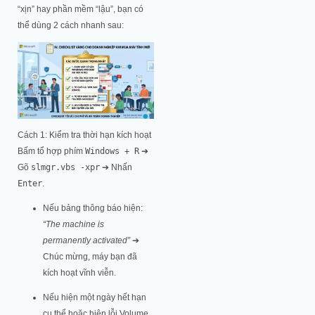
“xịn” hay phần mềm “lậu”, bạn có
thể dùng 2 cách nhanh sau:
Cách 1: Kiểm tra thời hạn kích hoạt
Bấm tổ hợp phím
Windows + R
➔
Gõ
slmgr.vbs -xpr
➔ Nhấn
Enter
.
Nếu bảng thông báo hiện:
“The machine is
permanently activated”
➔
Chúc mừng, máy bạn đã
kích hoạt vĩnh viễn.
Nếu hiện một ngày hết hạn
cụ thể hoặc hiện lỗi Volume