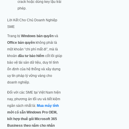
crack hoặc dùng key lậu trái
phép.
Lời Kết Cho Chủ Doanh Nghiệp
SME
Trang bị
Windows bản quyền
và
Office bản quyền
không phải là
một khoản “chi phí mất đi”, mà là
khoản
đầu tư bảo hiểm
cốt lõi giúp
bảo vệ tài sản dữ liệu, duy trì tính
ổn định của hệ thống và xây dựng
uy tín pháp lý vững vàng cho
doanh nghiệp.
Đối với các SME tại Việt Nam hiện
nay, phương án tối ưu và tiết kiệm
ngân sách nhất là:
Mua máy tính
mới có sẵn Windows Pro OEM,
kết hợp thuê gói Microsoft 365
Business theo năm cho nhân