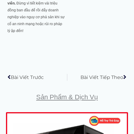
viên.
Đừng vì tiết kiệm vài triệu
đồng ban đầu để rồi đẩy doanh
nghiệp vào nguy cơ phá sản khi sự
cố an ninh mạng hoặc rủi ro pháp
lý ập đến!
Prev
Tiế
Bài Viết Trước
Bài Viết Tiếp Theo
Sản Phẩm & Dịch Vụ