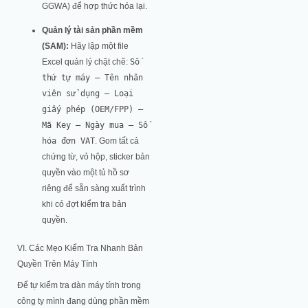
GGWA) để hợp thức hóa lại.
Quản lý tài sản phần mềm
(SAM):
Hãy lập một file
Excel quản lý chặt chẽ:
Số
thứ tự máy – Tên nhân
viên sử dụng – Loại
giấy phép (OEM/FPP) –
Mã Key – Ngày mua – Số
hóa đơn VAT
. Gom tất cả
chứng từ, vỏ hộp, sticker bản
quyền vào một tủ hồ sơ
riêng để sẵn sàng xuất trình
khi có đợt kiểm tra bản
quyền.
VI. Các Mẹo Kiểm Tra Nhanh Bản
Quyền Trên Máy Tính
Để tự kiểm tra dàn máy tính trong
công ty mình đang dùng phần mềm