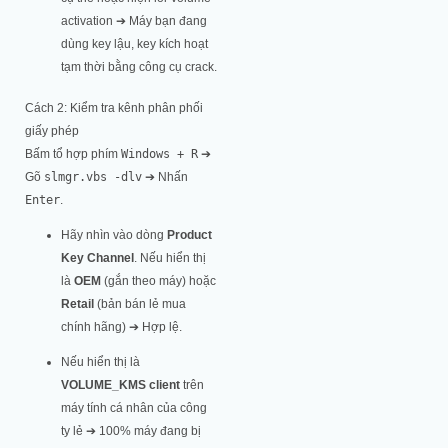
activation ➔ Máy bạn đang
dùng key lậu, key kích hoạt
tạm thời bằng công cụ crack.
Cách 2: Kiểm tra kênh phân phối
giấy phép
Bấm tổ hợp phím
Windows + R
➔
Gõ
slmgr.vbs -dlv
➔ Nhấn
Enter
.
Hãy nhìn vào dòng
Product
Key Channel
. Nếu hiển thị
là
OEM
(gắn theo máy) hoặc
Retail
(bản bán lẻ mua
chính hãng) ➔ Hợp lệ.
Nếu hiển thị là
VOLUME_KMS client
trên
máy tính cá nhân của công
ty lẻ ➔ 100% máy đang bị