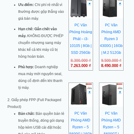
gốc
hiện
gốc
hiện
Ưu điểm:
Chi phí rẻ nhất vì
là:
tại
là:
tại
8.300.000 ₫.
là:
9.500.0
là:
thường được gộp thẳng vào
7.263.000 ₫.
8.490.0
giá bán máy.
PC Văn
PC Văn
Hạn chế:
Gắn chết vào
Phòng Hoàng
Phòng AMD
máy.
KHÔNG ĐƯỢC PHÉP
Phát – i3-
Ryzen 3
chuyển nhượng sang máy
10105 | 8Gb |
4300G | 16Gb
khác kể cả khi máy cũ bị
SSD 256Gb
| M.2 512Gb
hỏng hoàn toàn.
8.300.000
₫
9.500.000
₫
7.263.000
₫
8.490.000
₫
Phù hợp:
Doanh nghiệp
mua máy mới nguyên seal,
dùng cố định đến khi thanh
lý máy.
2. Giấy phép FPP (Full Packaged
Product)
PC Văn
PC Văn
Bản chất:
Bản quyền bán lẻ
Phòng AMD
Phòng AMD
truyền thống, đóng gói dạng
Ryzen – 5
Ryzen – 5
hộp kèm USB cài đặt hoặc