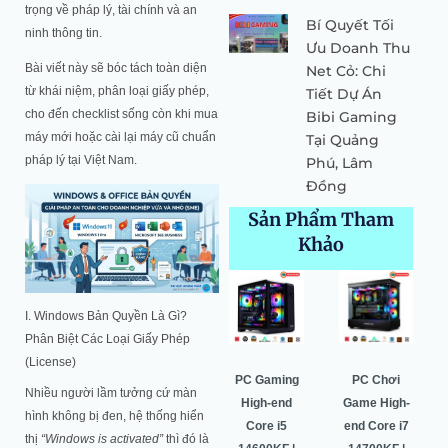
trọng về pháp lý, tài chính và an
Bí Quyết Tối
ninh thông tin.
Ưu Doanh Thu
Bài viết này sẽ bóc tách toàn diện
Net Cỏ: Chi
từ khái niệm, phân loại giấy phép,
Tiết Dự Án
cho đến checklist sống còn khi mua
Bibi Gaming
máy mới hoặc cài lại máy cũ chuẩn
Tại Quảng
pháp lý tại Việt Nam.
Phú, Lâm
Đồng
Sản Phẩm Tham
Khảo
Giá
Giá
Giá
Giá
Giá
Giá
gốc
hiện
gốc
hiện
gốc
hiện
I. Windows Bản Quyền Là Gì?
là:
tại
là:
tại
là:
tại
Phân Biệt Các Loại Giấy Phép
64.500.000 ₫.
là:
52.549.000 ₫.
là:
52.530.000 ₫.
là:
(License)
0 ₫.
60.987.000 ₫.
50.443.000 ₫.
49.996.000
PC Gaming
Pc Gaming
PC Gaming
PC Chơi
Nhiều người lầm tưởng cứ màn
Universal –
High-end
High-end
Game High-
hình không bị đen, hệ thống hiển
i5 10400F |
Core i7
Core i5
end Core i7
thị
“Windows is activated”
thì đó là