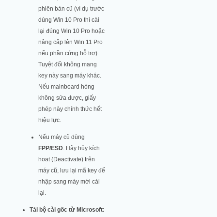
phiên bản cũ (ví dụ trước
dùng Win 10 Pro thì cài
lại đúng Win 10 Pro hoặc
nâng cấp lên Win 11 Pro
nếu phần cứng hỗ trợ).
Tuyệt đối không mang
key này sang máy khác.
Nếu mainboard hỏng
không sửa được, giấy
phép này chính thức hết
hiệu lực.
Nếu máy cũ dùng
FPP/ESD
: Hãy hủy kích
hoạt (Deactivate) trên
máy cũ, lưu lại mã key để
nhập sang máy mới cài
lại.
Tải bộ cài gốc từ Microsoft: