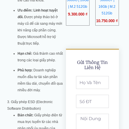
5600G | 16Gb
5600GT |
thẻ cào mã khóa.
| M.2 512Gb
16Gb | M.2
Ưu điểm:
Linh hoạt tuyệt
512Gb
9.300.000
₫
đối.
Được phép tháo bỏ ở
10.750.000
₫
máy cũ để cài sang máy mới
khi nâng cấp phần cứng.
Được Microsoft hỗ trợ kỹ
thuật trực tiếp.
Hạn chế:
Giá thành cao nhất
trong các loại giấy phép.
Gửi Thông Tin
Liên Hệ
Phù hợp:
Doanh nghiệp
muốn đầu tư tài sản phần
Full
mềm lâu dài, chuyển đổi qua
Name
nhiều đời máy.
Phone
3. Giấy phép ESD (Electronic
Software Distribution)
Bản chất:
Giấy phép điện tử
noi
mua trực tuyến từ các nhà
dung
phân phối ủy quyền của