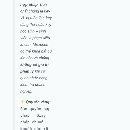
hợp pháp
. Bản
chất chúng là key
VL bị tuồn lậu, key
dùng thử hoặc key
học sinh – sinh
viên vi phạm điều
khoản. Microsoft
có thể khóa bất cứ
lúc nào và chúng
không có giá trị
pháp lý
khi cơ
quan chức năng
kiểm tra doanh
nghiệp.
Quy tắc vàng:
Bản quyền hợp
pháp = Giấy
phép chuẩn +
Nguồn gốc rõ