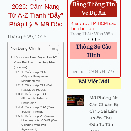
Bảng Thông Tin
2026: Cẩm Nang
Về Dự Án
Từ A-Z Tránh “Bẫy”
Pháp Lý & Mã Độc
Khu vực : TP. HCM các
Tỉnh lân cận
Trạng Thái : Vĩnh Viễn
Tháng 6 29, 2026
Thông Số Cấu
Nội Dung Chính
Hình
I. Windows Bản Quyền Là Gì?
Phân Biệt Các Loại Giấy Phép
(License)
Liên hệ :: 0904.760.777
1. Giấy phép OEM
(Original Equipment
Bài Viết Mới
Manufacturer)
2. Giấy phép FPP (Full
Packaged Product)
3. Giấy phép ESD
Mở Phòng Net
(Electronic Software
Distribution)
Cần Chuẩn Bị
4. Giấy phép CSP (Cloud
Gì? 5 Sai Lầm
Solution Provider)
5. Giấy phép VL (Volume
Khiến Chủ
License) hoặc GGWA (Get
Đầu Tư Tốn
Genuine Windows
Agreement)