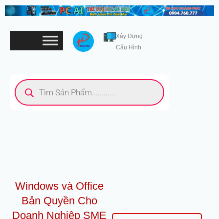
Nhảy
tới
nội
Xây Dựng
dung
Cấu Hình
Tìm
kiếm
sản
phẩm
Windows và Office
Bản Quyền Cho
Doanh Nghiệp SME