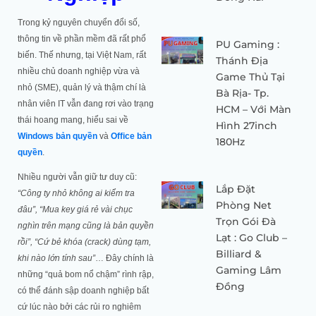
Trong kỷ nguyên chuyển đổi số,
thông tin về phần mềm đã rất phổ
PU Gaming :
biến. Thế nhưng, tại Việt Nam, rất
Thánh Địa
nhiều chủ doanh nghiệp vừa và
Game Thủ Tại
nhỏ (SME), quản lý và thậm chí là
Bà Rịa- Tp.
nhân viên IT vẫn đang rơi vào trạng
HCM – Với Màn
thái hoang mang, hiểu sai về
Hình 27inch
Windows bản quyền
và
Office bản
180Hz
quyền
.
Nhiều người vẫn giữ tư duy cũ:
Lắp Đặt
“Công ty nhỏ không ai kiểm tra
Phòng Net
đâu”, “Mua key giá rẻ vài chục
Trọn Gói Đà
nghìn trên mạng cũng là bản quyền
Lạt : Go Club –
rồi”, “Cứ bẻ khóa (crack) dùng tạm,
Billiard &
khi nào lớn tính sau”
… Đây chính là
Gaming Lâm
những “quả bom nổ chậm” rình rập,
Đồng
có thể đánh sập doanh nghiệp bất
cứ lúc nào bởi các rủi ro nghiêm