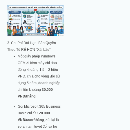
3. Chi Phí Dài Hạn: Bản Quyền
Thực Tế RẺ HƠN “Xài Lậu”
Một giấy phép Windows
OEM đi kèm máy chỉ dao
động khoảng 1.5 – 2 triệu
VNĐ, chia cho vòng đời sử
dụng 5 năm, doanh nghiệp
chỉ tốn khoảng
30.000
VNĐ/tháng
.
Gói Microsoft 365 Business
Basic chỉ từ
120.000
VNĐ/user/tháng
, đổi lại là
sự an tâm tuyệt đối và hệ