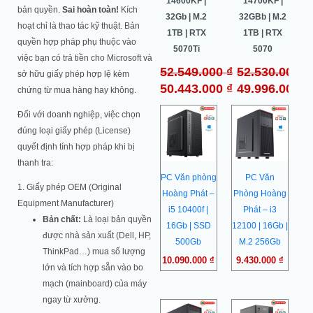
8Gb | M.2
14700K |
14600KF |
14700KF |
bản quyền.
Sai hoàn toàn!
Kích
256Gb | RX
32G | M.2
32Gb | M.2
32GBb | M.2
hoạt chỉ là thao tác kỹ thuật. Bản
5600 6Gb
1TB | RTX
1TB | RTX
1TB | RTX
quyền hợp pháp phụ thuộc vào
5070 OC
5070Ti
5070
₫
Liên hệ
việc bạn có trả tiền cho Microsoft và
64.500.000
₫
52.549.000
₫
52.530.000
₫
₫
sở hữu giấy phép hợp lệ kèm
60.987.000
₫
50.443.000
₫
49.996.000
₫
chứng từ mua hàng hay không.
Đối với doanh nghiệp, việc chọn
đúng loại giấy phép (License)
quyết định tính hợp pháp khi bị
thanh tra:
PC Văn phòng
PC Văn
1. Giấy phép OEM (Original
Hoàng Phát –
Phòng Hoàng
Equipment Manufacturer)
i5 10400f |
Phát – i3
Bản chất:
Là loại bản quyền
16Gb | SSD
12100 | 16Gb |
được nhà sản xuất (Dell, HP,
500Gb
M.2 256Gb
ThinkPad…) mua số lượng
10.090.000
₫
9.430.000
₫
lớn và tích hợp sẵn vào bo
mạch (mainboard) của máy
ngay từ xưởng.
Giá
Giá
Giá
Giá