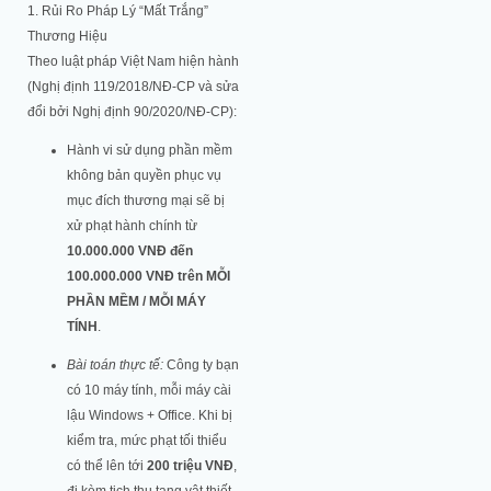
1. Rủi Ro Pháp Lý “Mất Trắng”
Thương Hiệu
Theo luật pháp Việt Nam hiện hành
(Nghị định 119/2018/NĐ-CP và sửa
đổi bởi Nghị định 90/2020/NĐ-CP):
Hành vi sử dụng phần mềm
không bản quyền phục vụ
mục đích thương mại sẽ bị
xử phạt hành chính từ
10.000.000 VNĐ đến
100.000.000 VNĐ trên MỖI
PHẦN MỀM / MỖI MÁY
TÍNH
.
Bài toán thực tế:
Công ty bạn
có 10 máy tính, mỗi máy cài
lậu Windows + Office. Khi bị
kiểm tra, mức phạt tối thiểu
có thể lên tới
200 triệu VNĐ
,
đi kèm tịch thu tang vật thiết