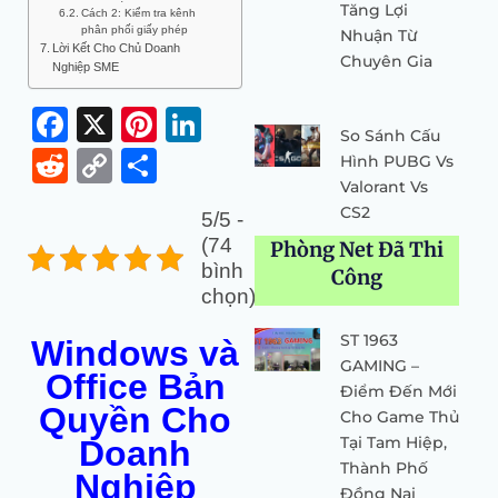
Tăng Lợi
Cách 2: Kiểm tra kênh
phân phối giấy phép
Nhuận Từ
Lời Kết Cho Chủ Doanh
Chuyên Gia
Nghiệp SME
Facebook
X
Pinterest
LinkedIn
So Sánh Cấu
Reddit
Copy
Share
Hình PUBG Vs
Valorant Vs
Link
CS2
5/5 -
(74
Phòng Net Đã Thi
bình
Công
chọn)
ST 1963
Windows và
GAMING –
Office Bản
Điểm Đến Mới
Quyền Cho
Cho Game Thủ
Tại Tam Hiệp,
Doanh
Thành Phố
Nghiệp
Đồng Nai