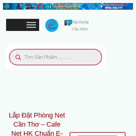
Nhảy
tới
nội
Xây Dựng
dung
Cấu Hình
Tìm
kiếm
sản
phẩm
Lắp Đặt Phòng Net
Cần Thơ – Cafe
Net HK Chuẩn E-