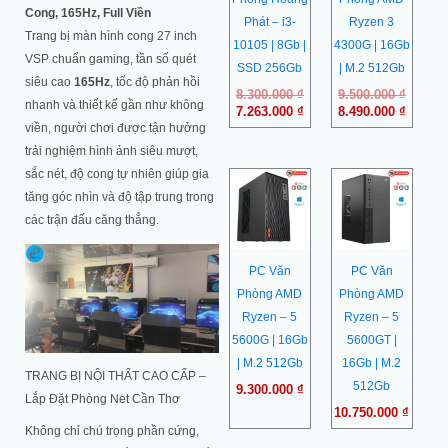
Cong, 165Hz, Full Viền
Phát – i3-
Ryzen 3
Trang bị màn hình cong 27 inch
10105 | 8Gb |
4300G | 16Gb
VSP chuẩn gaming, tần số quét
SSD 256Gb
| M.2 512Gb
siêu cao
165Hz
, tốc độ phản hồi
8.300.000
₫
9.500.000
₫
nhanh và thiết kế gần như không
7.263.000
₫
8.490.000
₫
viền, người chơi được tận hưởng
trải nghiệm hình ảnh siêu mượt,
sắc nét, độ cong tự nhiên giúp gia
tăng góc nhìn và độ tập trung trong
các trận đấu căng thẳng.
PC Văn
PC Văn
Phòng AMD
Phòng AMD
Ryzen – 5
Ryzen – 5
5600G | 16Gb
5600GT |
| M.2 512Gb
16Gb | M.2
TRANG BỊ NỘI THẤT CAO CẤP –
512Gb
9.300.000
₫
Lắp Đặt Phòng Net Cần Thơ
10.750.000
₫
Không chỉ chú trọng phần cứng,