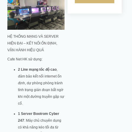
HỆ THỐNG MẠNG VÀ SERVER
HIỆN ĐẠI – KẾT NỐI ỔN ĐỊNH,
VẬN HÀNH HIỆU QUẢ
Cafe Net HK sử dụng:
2 Line mạng tốc độ cao
,
đảm bảo kết nối internet ổn
định, dự phòng phòng tránh
tình trạng gián đoạn bất ngờ
khi một đường truyền gặp sự
cố.
1 Server Bootrom Cyber
247
: Máy chủ chuyên dụng
có khả năng kéo tối đa từ