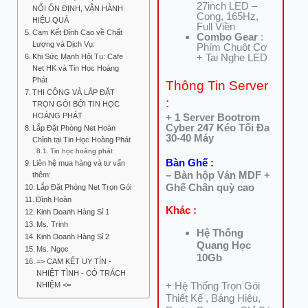
27inch LED –
NỐI ỔN ĐỊNH, VẬN HÀNH
Cong, 165Hz,
HIỆU QUẢ
Full Viền
Cam Kết Đỉnh Cao về Chất
Combo Gear
:
Lượng và Dịch Vụ:
Phím Chuột Cơ
+ Tai Nghe LED
Khi Sức Mạnh Hội Tụ: Cafe
Net HK và Tin Học Hoàng
Phát
Thông Tin Server
THI CÔNG VÀ LẮP ĐẶT
:
TRỌN GÓI BỞI TIN HỌC
HOÀNG PHÁT
+ 1 Server Bootrom
Cyber 247 Kéo Tối Đa
Lắp Đặt Phòng Net Hoàn
30-40 Máy
Chỉnh tại Tin Học Hoàng Phát
Tin học hoàng phát
Bàn Ghế :
Liên hệ mua hàng và tư vấn
– Bàn hộp Ván MDF +
thêm:
Ghế Chân quỳ cao
Lắp Đặt Phòng Net Trọn Gói
Đình Hoàn
Khác :
Kinh Doanh Hàng Sỉ 1
Ms. Trinh
Hệ Thống
Kinh Doanh Hàng Sỉ 2
Quang Học
Ms. Ngọc
10Gb
=> CAM KẾT UY TÍN -
NHIỆT TÌNH - CÓ TRÁCH
+ Hệ Thống Trọn Gói
NHIỆM <=
Thiết Kế , Bảng Hiệu,