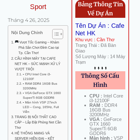
Bảng Thông Tin
Sport
Về Dự Án
Tháng 4 26, 2025
Tên Dự Án : Cafe
Net HK
Nội Dung Chính
Khu vực : Cần Thơ
Vượt Tốc Gaming – Khám
Trạng Thái : Đã Bàn
Phá Sân Chơi Đỉnh Cao tại
Giao
Tp. Cần Thơ!
Số Lượng Máy : 14 Máy
CẤU HÌNH MÁY TẠI CAFE
Trạm
NET HK – SỨC MẠNH XỬ LÝ
VƯỢT TRỘI
Thông Số Cấu
▪ CPU Intel Core i3-
12100F
Hình
▪ RAM DDR4 16GB Bus
3200MHz
▪ VGA GeForce GTX 1660
CPU :
Intel Core
Super/Ti 6GB GDDR6
i3-12100F
▪ Màn hình VSP 27inch
RAM :
DDR4
LED – Cong, 165Hz, Full
16GB Bus
Viền
3200MHz
TRANG BỊ NỘI THẤT CAO
VGA :
GeForce
CẤP – Lắp Đặt Phòng Net Cần
GTX 1660
Thơ
Super/Ti 6GB
GDDR6
HỆ THỐNG MẠNG VÀ
Màn hình :
VSP
SERVER HIỆN ĐẠI – KẾT