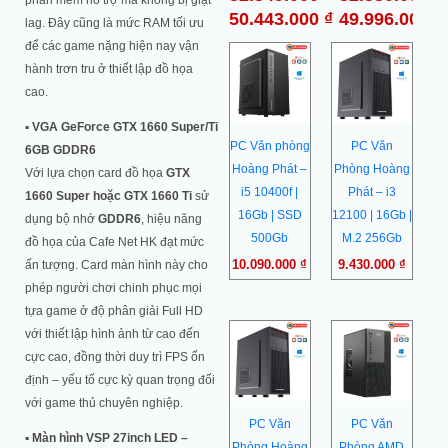
phần mềm hỗ trợ mà không bị giật
60.987.000
₫
50.443.000
₫
49.996.000
₫
lag. Đây cũng là mức RAM tối ưu
để các game nặng hiện nay vận
hành trơn tru ở thiết lập đồ họa
cao.
▪
VGA GeForce GTX 1660 Super/Ti
PC Văn phòng
PC Văn
6GB GDDR6
Hoàng Phát –
Phòng Hoàng
Với lựa chọn card đồ họa
GTX
i5 10400f |
Phát – i3
1660 Super hoặc GTX 1660 Ti
sử
16Gb | SSD
12100 | 16Gb |
dụng bộ nhớ
GDDR6
, hiệu năng
500Gb
M.2 256Gb
đồ họa của Cafe Net HK đạt mức
10.090.000
₫
9.430.000
₫
ấn tượng. Card màn hình này cho
phép người chơi chinh phục mọi
tựa game ở độ phân giải Full HD
Giá
Giá
Giá
Giá
với thiết lập hình ảnh từ cao đến
gốc
hiện
gốc
hiện
cực cao, đồng thời duy trì FPS ổn
là:
tại
là:
tại
8.300.000 ₫.
là:
9.500.0
là:
định – yếu tố cực kỳ quan trọng đối
7.263.000 ₫.
8.490.0
với game thủ chuyên nghiệp.
PC Văn
PC Văn
▪
Màn hình VSP 27inch LED –
Phòng Hoàng
Phòng AMD