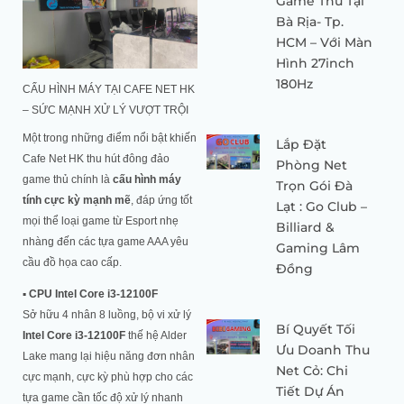
Game Thủ Tại
Bà Rịa- Tp.
HCM – Với Màn
Hình 27inch
180Hz
CẤU HÌNH MÁY TẠI CAFE NET HK
– SỨC MẠNH XỬ LÝ VƯỢT TRỘI
Một trong những điểm nổi bật khiến
Lắp Đặt
Cafe Net HK thu hút đông đảo
Phòng Net
game thủ chính là
cấu hình máy
Trọn Gói Đà
tính cực kỳ mạnh mẽ
, đáp ứng tốt
Lạt : Go Club –
mọi thể loại game từ Esport nhẹ
Billiard &
nhàng đến các tựa game AAA yêu
Gaming Lâm
cầu đồ họa cao cấp.
Đồng
▪
CPU Intel Core i3-12100F
Sở hữu 4 nhân 8 luồng, bộ vi xử lý
Bí Quyết Tối
Intel Core i3-12100F
thế hệ Alder
Ưu Doanh Thu
Lake mang lại hiệu năng đơn nhân
Net Cỏ: Chi
cực mạnh, cực kỳ phù hợp cho các
Tiết Dự Án
tựa game cần tốc độ xử lý nhanh