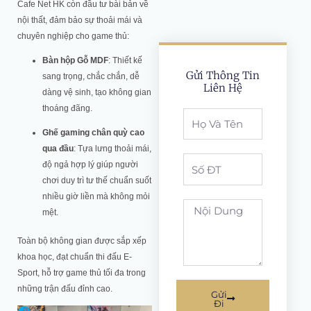
Cafe Net HK còn đầu tư bài bản về
nội thất, đảm bảo sự thoải mái và
chuyên nghiệp cho game thủ:
Bàn hộp Gỗ MDF
: Thiết kế
Gửi Thông Tin
sang trọng, chắc chắn, dễ
Liên Hệ
dàng vệ sinh, tạo không gian
thoáng đãng.
Full
Name
Ghế gaming chân quỳ cao
qua đầu
: Tựa lưng thoải mái,
Phone
độ ngả hợp lý giúp người
chơi duy trì tư thế chuẩn suốt
nhiều giờ liền mà không mỏi
noi
mệt.
dung
Toàn bộ không gian được sắp xếp
khoa học, đạt chuẩn thi đấu E-
Sport, hỗ trợ game thủ tối đa trong
những trận đấu đỉnh cao.
Gửi
Đi