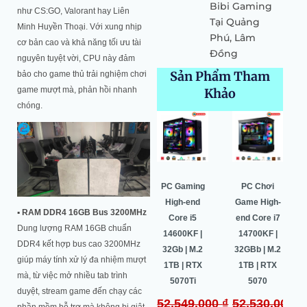
Bibi Gaming
như CS:GO, Valorant hay Liên
Tại Quảng
Minh Huyền Thoại. Với xung nhịp
Phú, Lâm
cơ bản cao và khả năng tối ưu tài
Đồng
nguyên tuyệt vời, CPU này đảm
Sản Phẩm Tham
bảo cho game thủ trải nghiệm chơi
game mượt mà, phản hồi nhanh
Khảo
chóng.
Giá
Giá
Giá
Giá
Giá
Giá
gốc
hiện
gốc
hiện
gốc
hiện
là:
tại
là:
tại
là:
tại
64.500.000 ₫.
là:
52.549.000 ₫.
là:
52.530.000 ₫.
là:
0 ₫.
60.987.000 ₫.
50.443.000 ₫.
49.996.000
PC Gaming
Pc Gaming
PC Gaming
PC Chơi
Universal –
High-end
High-end
Game High-
▪
RAM DDR4 16GB Bus 3200MHz
i5 10400F |
Core i7
Core i5
end Core i7
Dung lượng RAM 16GB chuẩn
8Gb | M.2
14700K |
14600KF |
14700KF |
DDR4 kết hợp bus cao 3200MHz
256Gb | RX
32G | M.2
32Gb | M.2
32GBb | M.2
giúp máy tính xử lý đa nhiệm mượt
5600 6Gb
1TB | RTX
1TB | RTX
1TB | RTX
mà, từ việc mở nhiều tab trình
5070 OC
5070Ti
5070
₫
Liên hệ
duyệt, stream game đến chạy các
64.500.000
₫
52.549.000
₫
52.530.000
₫
₫