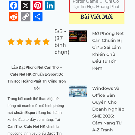
Porter Game … Chỉ Có
Facebook
X
Pinterest
LinkedIn
Tại Tin Học Hoàng Phát
Reddit
Copy
Share
Bài Viết Mới
Link
5/5 -
Mở Phòng Net
(37
Cần Chuẩn Bị
bình
Gì? 5 Sai Lầm
chọn)
Khiến Chủ
Đầu Tư Tốn
Lắp Đặt Phòng Net Cần Thơ –
Kém
Cafe Net HK Chuẩn E-Sport Do
Tin Học Hoàng Phát Thi Công Trọn
Windows Và
Gói
Office Bản
Trong bối cảnh thể thao điện tử
Quyền Cho
bùng nổ mạnh mẽ, mô hình
phòng
Doanh Nghiệp
net chuẩn Esport
đang trở thành
SME 2026:
xu thế đầu tư đầy tiềm năng. Tại
Cẩm Nang Từ
Cần Thơ
,
Cafe Net HK
chính là
A-Z Tránh
một công trình tiêu biểu được
Tin