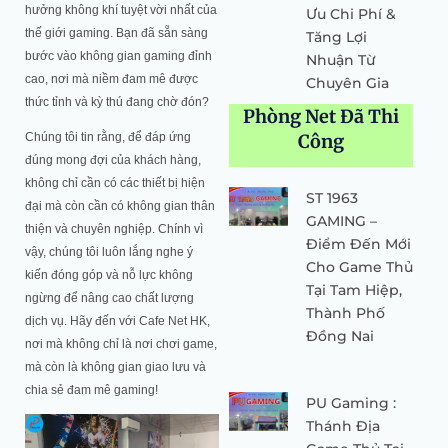
hưởng không khí tuyệt vời nhất của
Ưu Chi Phí &
thế giới gaming. Bạn đã sẵn sàng
Tăng Lợi
bước vào không gian gaming đỉnh
Nhuận Từ
cao, nơi mà niềm đam mê được
Chuyên Gia
thức tỉnh và kỳ thú đang chờ đón?
Phòng Net Đã Thi
Công
Chúng tôi tin rằng, để đáp ứng
đúng mong đợi của khách hàng,
không chỉ cần có các thiết bị hiện
ST 1963
đại mà còn cần có không gian thân
GAMING –
thiện và chuyên nghiệp. Chính vì
Điểm Đến Mới
vậy, chúng tôi luôn lắng nghe ý
Cho Game Thủ
kiến đóng góp và nỗ lực không
Tại Tam Hiệp,
ngừng để nâng cao chất lượng
Thành Phố
dịch vụ. Hãy đến với Cafe Net HK,
Đồng Nai
nơi mà không chỉ là nơi chơi game,
mà còn là không gian giao lưu và
chia sẻ đam mê gaming!
PU Gaming :
Thánh Địa