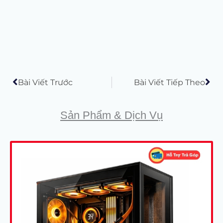
Prev
Tiế
Bài Viết Trước
Bài Viết Tiếp Theo
Sản Phẩm & Dịch Vụ