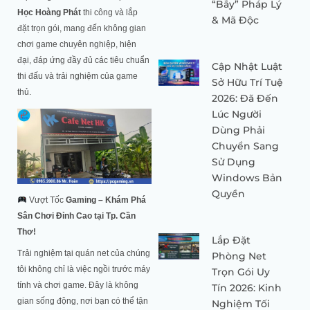
“Bẫy” Pháp Lý
Học Hoàng Phát
thi công và lắp
& Mã Độc
đặt trọn gói, mang đến không gian
chơi game chuyên nghiệp, hiện
đại, đáp ứng đầy đủ các tiêu chuẩn
Cập Nhật Luật
thi đấu và trải nghiệm của game
Sở Hữu Trí Tuệ
thủ.
2026: Đã Đến
Lúc Người
Dùng Phải
Chuyển Sang
Sử Dụng
Windows Bản
Quyền
Vượt Tốc
Gaming – Khám Phá
Sân Chơi Đỉnh Cao tại Tp. Cần
Thơ!
Lắp Đặt
Trải nghiệm tại quán net của chúng
Phòng Net
tôi không chỉ là việc ngồi trước máy
Trọn Gói Uy
tính và chơi game. Đây là không
Tín 2026: Kinh
gian sống động, nơi bạn có thể tận
Nghiệm Tối