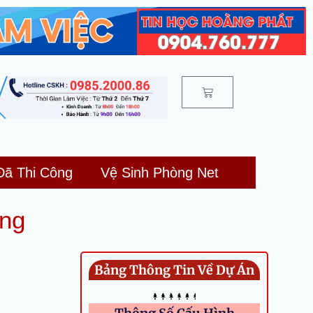
Cart
Đã Thi Công
Vệ Sinh Phòng Net
ing
Bảng Thông Tin Về Dự Án