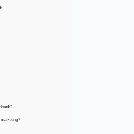
nh
 doanh?
 marketing?