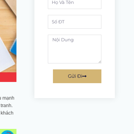
Name
Phone
noi
dung
Gửi Đi
ệu mạnh
tranh.
i khách