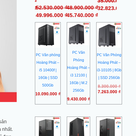
0
₫
52.549.000
₫
35.000.000
₫
33.
52.530.000
₫
48.900.000
₫
0
₫
50.443.000
₫
32.823.000
₫
31.
49.996.000
₫
45.740.000
₫
Giá
Giá
gốc
hiện
là:
tại
8.300.0
là:
7.263.0
PC Văn
PC Văn phòng
PC Văn Phòng
Phòng
Hoàng Phát –
Hoàng Phát –
Hoàng Phát –
i5 10400f |
i3-10105 | 8Gb
i3 12100 |
16Gb | SSD
| SSD 256Gb
16Gb | M.2
500Gb
8.300.000
₫
256Gb
7.263.000
₫
10.090.000
₫
9.430.000
₫
Giá
Giá
 sản
gốc
hiện
 nhất.
là:
tại
9.500.000 ₫.
là: