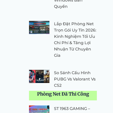
Windows Bản
Quyền
Lắp Đặt Phòng Net
Trọn Gói Uy Tín 2026:
Kinh Nghiệm Tối Ưu
Chi Phí & Tăng Lợi
Nhuận Từ Chuyên
Gia
So Sánh Cấu Hình
PUBG Vs Valorant Vs
CS2
Phòng Net Đã Thi Công
ST 1963 GAMING –