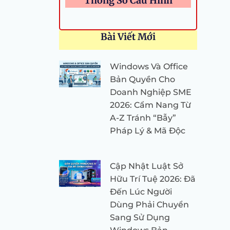
Thông Số Cấu Hình
Bài Viết Mới
Windows Và Office
Bản Quyền Cho
Doanh Nghiệp SME
2026: Cẩm Nang Từ
A-Z Tránh “Bẫy”
Pháp Lý & Mã Độc
Cập Nhật Luật Sở
Hữu Trí Tuệ 2026: Đã
Đến Lúc Người
Dùng Phải Chuyển
Sang Sử Dụng