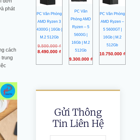
hỉ đơn
8.490.000 ₫.
và phát
PC Văn
PC Văn Phòng
PC Văn Phòng
Phòng AMD
AMD Ryzen 3
AMD Ryzen –
Ryzen – 5
4300G | 16Gb |
5 5600GT |
5600G |
M.2 512Gb
16Gb | M.2
16Gb | M.2
512Gb
9.500.000
₫
ằng cách
512Gb
8.490.000
₫
10.750.000
₫
 trung
9.300.000
₫
iệc
Gửi Thông
Tin Liên Hệ
Full