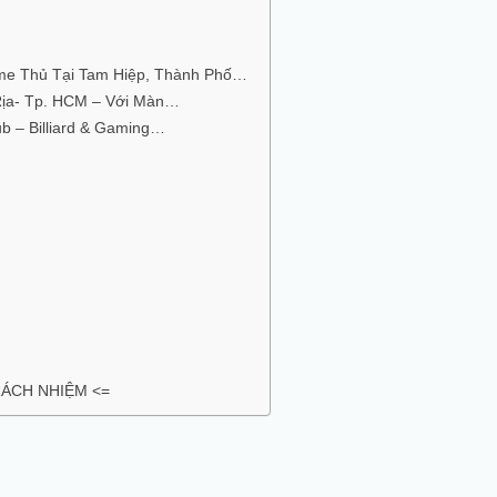
e Thủ Tại Tam Hiệp, Thành Phố…
Rịa- Tp. HCM – Với Màn…
ub – Billiard & Gaming…
TRÁCH NHIỆM <=
are