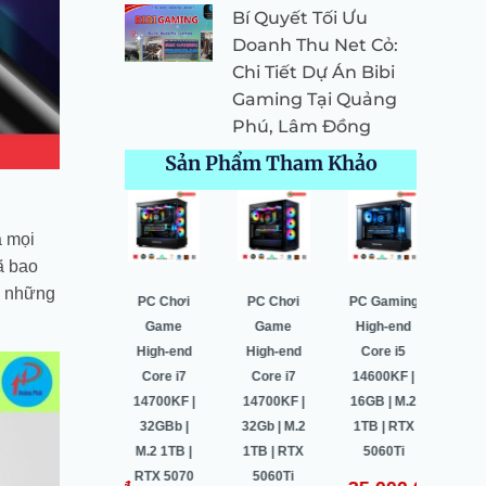
Bí Quyết Tối Ưu
Doanh Thu Net Cỏ:
Chi Tiết Dự Án Bibi
Gaming Tại Quảng
Phú, Lâm Đồng
Sản Phẩm Tham Khảo
Giá
Giá
Giá
Giá
Giá
Giá
Giá
Giá
Giá
gốc
hiện
gốc
hiện
gốc
hiện
gốc
hiện
gốc
a mọi
là:
tại
là:
tại
là:
tại
là:
tại
là:
ã bao
₫.
52.549.000 ₫.
là:
52.530.000 ₫.
là:
48.900.000 ₫.
là:
35.000.000 ₫.
là:
33.1
hi những
PC Gaming
PC Chơi
PC Chơi
PC Gaming
PC 
000 ₫.
50.443.000 ₫.
49.996.000 ₫.
45.740.000 ₫.
32.823.000 ₫.
High-end
Game
Game
High-end
Hig
Core i5
High-end
High-end
Core i5
Co
14600KF |
Core i7
Core i7
14600KF |
146
32Gb | M.2
14700KF |
14700KF |
16GB | M.2
16Gb
1TB | RTX
32GBb |
32Gb | M.2
1TB | RTX
1TB
5070Ti
M.2 1TB |
1TB | RTX
5060Ti
406
RTX 5070
5060Ti