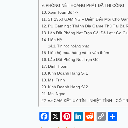
PHÒNG NÉT HOÀNG PHÁT ĐÃ THI CÔNG
Xem Toàn Bộ >>
ST 1963 GAMING – Điểm Đến Mới Cho Gam
PU Gaming : Thánh Địa Game Thủ Tại Bà 
Lắp Đặt Phòng Net Trọn Gói Đà Lạt : Go Cl
Liên Hệ
Tin học hoàng phát
Liên hệ mua hàng và tư vấn thêm:
Lắp Đặt Phòng Net Trọn Gói
Đình Hoàn
Kinh Doanh Hàng Sỉ 1
Ms. Trinh
Kinh Doanh Hàng Sỉ 2
Ms. Ngọc
=> CAM KẾT UY TÍN - NHIỆT TÌNH - CÓ 
Facebook
X
Pinterest
LinkedIn
Reddit
Copy
Sh
Link