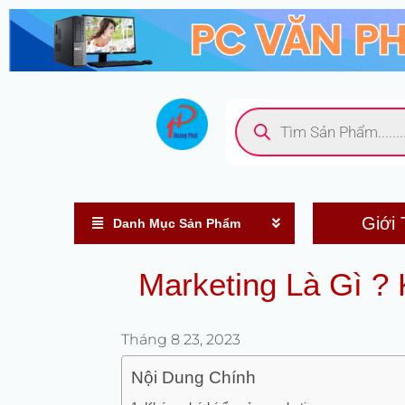
Nhảy
tới
nội
dung
Tìm
kiếm
sản
phẩm
Giới 
Danh Mục Sản Phẩm
Marketing Là Gì ?
Tháng 8 23, 2023
Nội Dung Chính