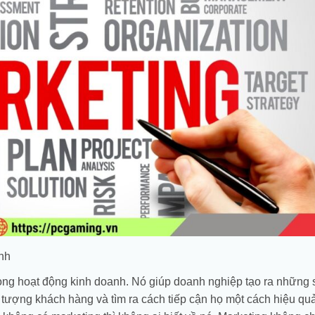
33.150.000
₫
64.500.00
22.357.000
₫
31.133.000
₫
60.987.00
anh
trong hoạt động kinh doanh. Nó giúp doanh nghiệp tạo ra những
 tượng khách hàng và tìm ra cách tiếp cận họ một cách hiệu quả