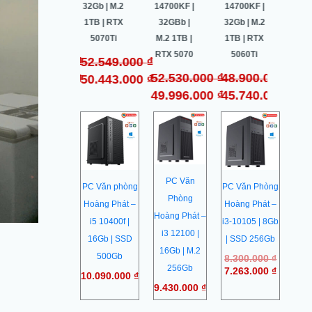
32G | M.2
32Gb | M.2
14700KF |
14700KF |
16GB
1TB | RTX
1TB | RTX
32GBb |
32Gb | M.2
1TB
5070 OC
5070Ti
M.2 1TB |
1TB | RTX
50
RTX 5070
5060Ti
64.500.000
₫
52.549.000
₫
35.
52.530.000
₫
48.900.000
₫
60.987.000
₫
50.443.000
₫
32.
49.996.000
₫
45.740.000
₫
Giá
Giá
gốc
hiện
là:
tại
8.300.0
là:
7.263.0
PC Văn
PC Văn phòng
PC Văn Phòng
Phòng
Hoàng Phát –
Hoàng Phát –
Hoàng Phát –
i5 10400f |
i3-10105 | 8Gb
i3 12100 |
16Gb | SSD
| SSD 256Gb
16Gb | M.2
500Gb
8.300.000
₫
256Gb
7.263.000
₫
10.090.000
₫
9.430.000
₫