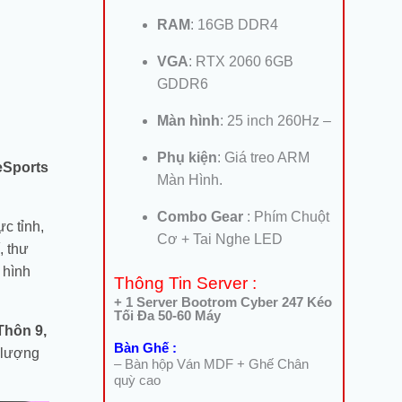
RAM
: 16GB DDR4
VGA
: RTX 2060 6GB
GDDR6
Màn hình
: 25 inch 260Hz –
Phụ kiện
: Giá treo ARM
eSports
Màn Hình.
Combo Gear
: Phím Chuột
c tỉnh,
Cơ + Tai Nghe LED
, thư
 hình
Thông Tin Server :
+ 1 Server Bootrom Cyber 247 Kéo
Tối Đa 50-60 Máy
Thôn 9,
Bàn Ghế :
 lượng
– Bàn hộp Ván MDF + Ghế Chân
quỳ cao