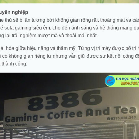
uyên nghiệp
e thủ sẽ bị ấn tượng bởi không gian rộng rãi, thoáng mát và các
hế sofa gaming siêu êm, cho đến ánh sáng và hệ thống mạng q
ng lại trải nghiệm mượt mà và thoải mái nhất.
i hòa giữa hiệu năng và thẩm mỹ. Từng vị trí máy được bố trí 
có không gian riêng tư nhưng vẫn giữ được sự kết nối cộng đ
t thành công.