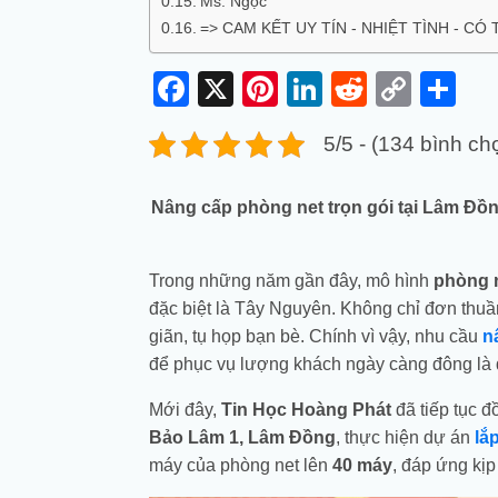
Ms. Ngọc
=> CAM KẾT UY TÍN - NHIỆT TÌNH - CÓ
Facebook
X
Pinterest
LinkedIn
Reddit
Copy
Sh
Link
5/5 - (134 bình ch
Nâng cấp phòng net trọn gói tại Lâm Đồn
Trong những năm gần đây, mô hình
phòng n
đặc biệt là Tây Nguyên. Không chỉ đơn thuần
giãn, tụ họp bạn bè. Chính vì vậy, nhu cầu
n
để phục vụ lượng khách ngày càng đông là đ
Mới đây,
Tin Học Hoàng Phát
đã tiếp tục 
Bảo Lâm 1, Lâm Đồng
, thực hiện dự án
lắ
máy của phòng net lên
40 máy
, đáp ứng kị