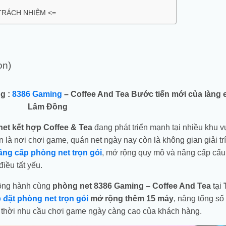
 TRÁCH NHIỆM <=
are
ọn)
g :
8386 Gaming
– Coffee And Tea Bước tiến mới của làng 
Lâm Đồng
et kết hợp Coffee & Tea
đang phát triển mạnh tại nhiều khu vự
 là nơi chơi game, quán net ngày nay còn là không gian giải trí
âng cấp phòng net trọn gói
, mở rộng quy mô và nâng cấp cấu
iều tất yếu.
đồng hành cùng
phòng net 8386 Gaming – Coffee And Tea
tại
p đặt phòng net trọn gói
mở rộng thêm 15 máy
, nâng tổng số
p thời nhu cầu chơi game ngày càng cao của khách hàng.