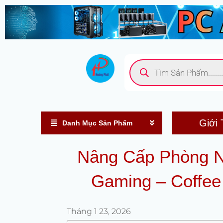
Nhảy
tới
nội
dung
Tìm
kiếm
sản
phẩm
Giới 
Danh Mục Sản Phẩm
Nâng Cấp Phòng Ne
Gaming – Coffee
Tháng 1 23, 2026