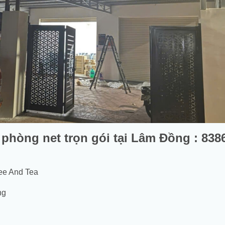
phòng net trọn gói tại Lâm Đồng : 838
ee And Tea
ng