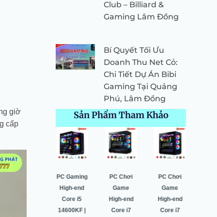
Club – Billiard &
Gaming Lâm Đồng
Bí Quyết Tối Ưu
Doanh Thu Net Cỏ:
Chi Tiết Dự Án Bibi
Gaming Tại Quảng
Phú, Lâm Đồng
ng giờ
Sản Phẩm Tham Khảo
ng cấp
Giá
Giá
Giá
Giá
Giá
Giá
Giá
Giá
Giá
gốc
hiện
gốc
hiện
gốc
hiện
gốc
hiện
gốc
là:
tại
là:
tại
là:
tại
là:
tại
là:
64.500.000 ₫.
là:
52.549.000 ₫.
là:
52.530.000 ₫.
là:
48.900.000 ₫.
là:
35.0
Pc Gaming
PC Gaming
PC Chơi
PC Chơi
PC 
60.987.000 ₫.
50.443.000 ₫.
49.996.000 ₫.
45.740.000 ₫.
High-end
High-end
Game
Game
Hig
Core i7
Core i5
High-end
High-end
Co
14700K |
14600KF |
Core i7
Core i7
146