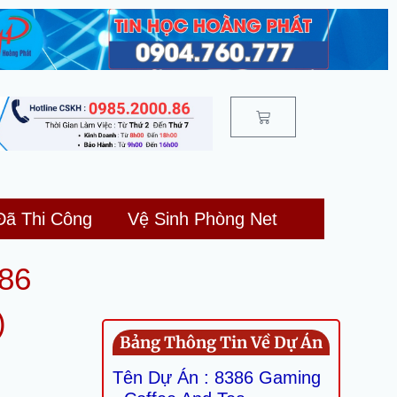
Cart
Đã Thi Công
Vệ Sinh Phòng Net
386
)
Bảng Thông Tin Về Dự Án
Tên Dự Án : 8386 Gaming