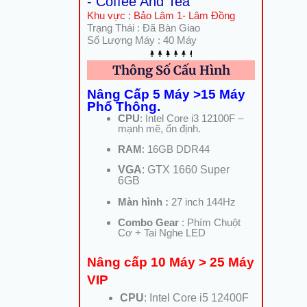
- Coffee And Tea
Khu vực : Bảo Lâm 1- Lâm Đồng
Trạng Thái : Đã Bàn Giao
Số Lượng Máy : 40 Máy
Thông Số Cấu Hình
Nâng Cấp 5 Máy >15 Máy
Phổ Thông.
CPU
: Intel Core i3 12100F –
mạnh mẽ, ổn định.
RAM
: 16GB DDR44
VGA
: GTX 1660 Super
6GB
Màn hình :
27 inch 144Hz
Combo Gear
: Phím Chuột
Cơ + Tai Nghe LED
Nâng cấp 10 Máy > 25 Máy
VIP
CPU
: Intel Core i5 12400F