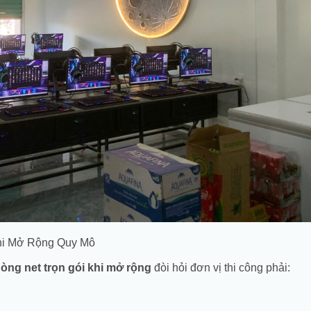
16Gb | M.2
512Gb |
256Gb | RX
1TB | RTX
RTX 3060
5600 6Gb
4060 8Gb
24.050.000
₫
Liên hệ
33.150.000
₫
22.357.000
₫
31.133.000
₫
Khi Mở Rộng Quy Mô
hòng net trọn gói khi mở rộng
đòi hỏi đơn vị thi công phải: