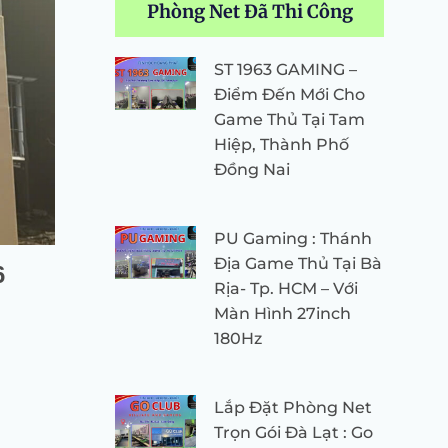
Phòng Net Đã Thi Công
ST 1963 GAMING –
Điểm Đến Mới Cho
Game Thủ Tại Tam
Hiệp, Thành Phố
Đồng Nai
PU Gaming : Thánh
Địa Game Thủ Tại Bà
6
Rịa- Tp. HCM – Với
Màn Hình 27inch
180Hz
Lắp Đặt Phòng Net
Trọn Gói Đà Lạt : Go