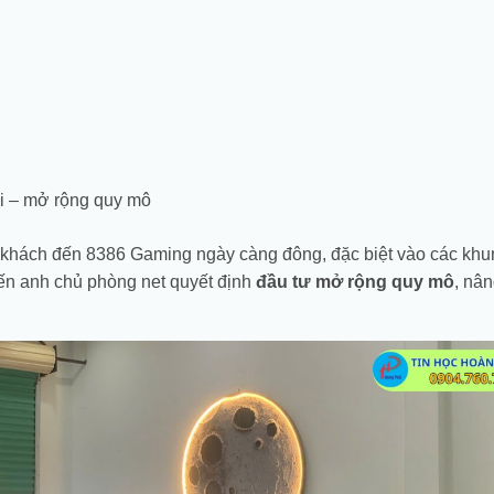
ói – mở rộng quy mô
g khách đến 8386 Gaming ngày càng đông, đặc biệt vào các khu
iến anh chủ phòng net quyết định
đầu tư mở rộng quy mô
, nâ
Giá
Giá
Giá
Giá
gốc
hiện
gốc
hiện
là:
tại
là:
tại
33.150.000 ₫.
là:
24.050.000 ₫.
là:
PC Gaming
PC Gaming
PC Gaming
31.133.000 ₫.
22.357.000 ₫.
High-end
High-end i5
Universal –
Core i5
14400F |
i5 10400F |
14600KF |
16Gb | M.2
8Gb | M.2