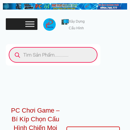
Nhảy
tới
nội
Xây Dựng
dung
Cấu Hình
Tìm
kiếm
sản
phẩm
PC Chơi Game –
Bí Kíp Chọn Cấu
Hình Chiến Mọi