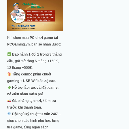
Khi chọn mua
PC chơi game tại
PCGaming.vn
, bạn sẽ nhận được:
Bảo hành 1 đổi 1 trong 3 tháng
đầu
, gói mở rộng 6 tháng +150K,
12 tháng +500K.
Tặng combo phím chuột
gaming + USB Wifi tốc độ cao.
Hỗ trợ lắp ráp, cài đặt game,
hệ điều hành miễn phí.
Giao hàng tận nơi, kiểm tra
trước khi thanh toán.
Đội ngũ kỹ thuật tư vấn 24/7
–
giúp chọn cấu hình phù hợp từng
tựa game, từng ngân sách.