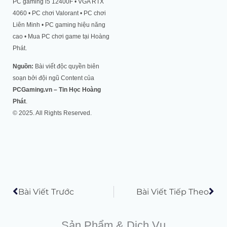
PC gaming i5 12400F • VGA RTX
4060 • PC chơi Valorant • PC chơi
Liên Minh • PC gaming hiệu năng
cao • Mua PC chơi game tại Hoàng
Phát.
Nguồn:
Bài viết độc quyền biên
soạn bởi đội ngũ Content của
PCGaming.vn – Tin Học Hoàng
Phát
.
© 2025. All Rights Reserved.
Prev
Tiế
Bài Viết Trước
Bài Viết Tiếp Theo
Sản Phẩm & Dịch Vụ