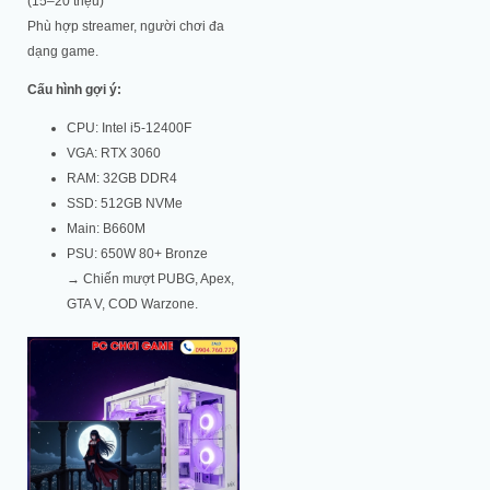
(15–20 triệu)
Phù hợp streamer, người chơi đa
dạng game.
Cấu hình gợi ý:
CPU: Intel i5-12400F
VGA: RTX 3060
RAM: 32GB DDR4
SSD: 512GB NVMe
Main: B660M
PSU: 650W 80+ Bronze
→ Chiến mượt PUBG, Apex,
GTA V, COD Warzone.