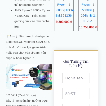
Ryzen – 5
Ryzen – 5
thủ hardcore, streamer.
5600G | 16Gb
5600GT |
AMD Ryzen 5 7600 / Ryzen
| M.2 512Gb
16Gb | M.2
7 7800X3D – Hiệu năng
512Gb
gaming cực cao nhờ cache
9.300.000
₫
lớn.
10.750.000
₫
Lưu ý:
Nếu bạn chỉ chơi game
Esports (LOL, Valorant, CS2), CPU
i5 là đủ. Với các tựa game AAA
hoặc vừa chơi vừa stream, nên
chọn i7 hoặc Ryzen 7.
Gửi Thông Tin
Liên Hệ
Full
Name
Phone
3.2. VGA (Card đồ họa)
Đây là linh kiện ảnh hưởng
trực
noi