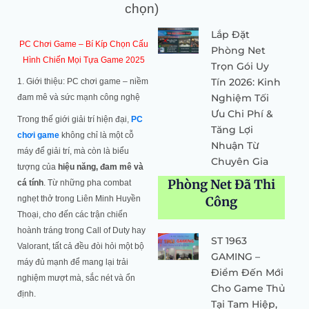
chọn)
Lắp Đặt
PC Chơi Game – Bí Kíp Chọn Cấu
Phòng Net
Hình Chiến Mọi Tựa Game 2025
Trọn Gói Uy
Tín 2026: Kinh
1. Giới thiệu: PC chơi game – niềm
Nghiệm Tối
đam mê và sức mạnh công nghệ
Ưu Chi Phí &
Trong thế giới giải trí hiện đại,
PC
Tăng Lợi
chơi game
không chỉ là một cỗ
Nhuận Từ
máy để giải trí, mà còn là biểu
Chuyên Gia
tượng của
hiệu năng, đam mê và
Phòng Net Đã Thi
cá tính
. Từ những pha combat
nghẹt thở trong Liên Minh Huyền
Công
Thoại, cho đến các trận chiến
hoành tráng trong Call of Duty hay
ST 1963
Valorant, tất cả đều đòi hỏi một bộ
GAMING –
máy đủ mạnh để mang lại trải
Điểm Đến Mới
nghiệm mượt mà, sắc nét và ổn
Cho Game Thủ
định.
Tại Tam Hiệp,