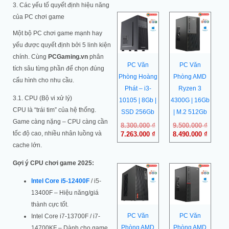
3. Các yếu tố quyết định hiệu năng
Giá
Giá
Giá
Giá
của PC chơi game
gốc
hiện
gốc
hiện
Một bộ PC chơi game mạnh hay
là:
tại
là:
tại
8.300.000 ₫.
là:
9.500.0
là:
yếu được quyết định bởi 5 linh kiện
7.263.000 ₫.
8.490.0
chính. Cùng
PCGaming.vn
phân
PC Văn
PC Văn
tích sâu từng phần để chọn đúng
Phòng Hoàng
Phòng AMD
cấu hình cho nhu cầu.
Phát – i3-
Ryzen 3
3.1. CPU (Bộ vi xử lý)
10105 | 8Gb |
4300G | 16Gb
CPU là “trái tim” của hệ thống.
SSD 256Gb
| M.2 512Gb
Game càng nặng – CPU càng cần
8.300.000
₫
9.500.000
₫
tốc độ cao, nhiều nhân luồng và
7.263.000
₫
8.490.000
₫
cache lớn.
Gợi ý CPU chơi game 2025:
Intel Core i5-12400F
/ i5-
13400F – Hiệu năng/giá
thành cực tốt.
PC Văn
PC Văn
Intel Core i7-13700F / i7-
Phòng AMD
Phòng AMD
14700KF – Dành cho game