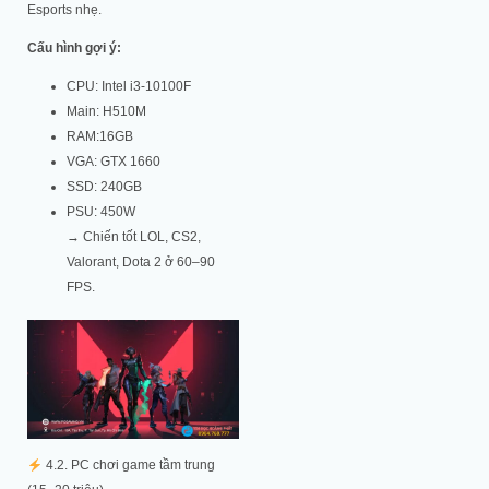
Esports nhẹ.
Cấu hình gợi ý:
CPU: Intel i3-10100F
Main: H510M
RAM:16GB
VGA: GTX 1660
SSD: 240GB
PSU: 450W
→ Chiến tốt LOL, CS2,
Valorant, Dota 2 ở 60–90
FPS.
4.2. PC chơi game tầm trung