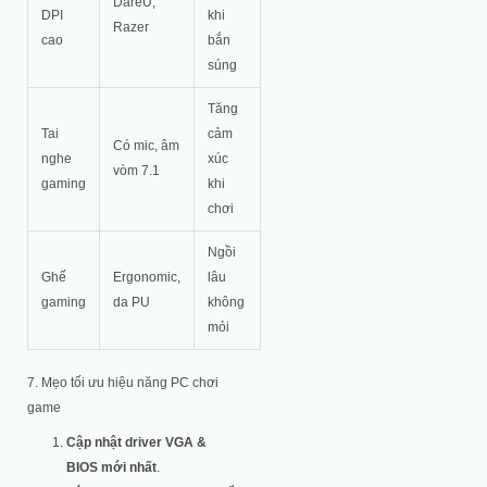
DareU,
DPI
khi
Razer
cao
bắn
súng
Tăng
Tai
cảm
Có mic, âm
nghe
xúc
vòm 7.1
gaming
khi
chơi
Ngồi
Ghế
Ergonomic,
lâu
gaming
da PU
không
mỏi
7. Mẹo tối ưu hiệu năng PC chơi
game
Cập nhật driver VGA &
BIOS mới nhất
.