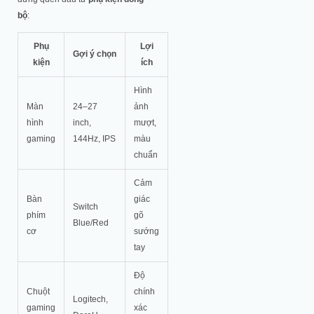
bộ
:
Phụ
Lợi
Gợi ý chọn
kiện
ích
Hình
Màn
24–27
ảnh
hình
inch,
mượt,
gaming
144Hz, IPS
màu
chuẩn
Cảm
Bàn
giác
Switch
phím
gõ
Blue/Red
cơ
sướng
tay
Độ
Chuột
chính
Logitech,
gaming
xác