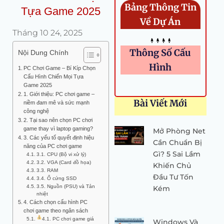
Bảng Thông Tin
Tựa Game 2025
Về Dự Án
Tháng 10 24, 2025
Thông Số Cấu
Nội Dung Chính
Hình
PC Chơi Game – Bí Kíp Chọn
Cấu Hình Chiến Mọi Tựa
Game 2025
1. Giới thiệu: PC chơi game –
Bài Viết Mới
niềm đam mê và sức mạnh
công nghệ
2. Tại sao nên chọn PC chơi
game thay vì laptop gaming?
Mở Phòng Net
3. Các yếu tố quyết định hiệu
Cần Chuẩn Bị
năng của PC chơi game
Gì? 5 Sai Lầm
3.1. CPU (Bộ vi xử lý)
3.2. VGA (Card đồ họa)
Khiến Chủ
3.3. RAM
Đầu Tư Tốn
3.4. Ổ cứng SSD
3.5. Nguồn (PSU) và Tản
Kém
nhiệt
4. Cách chọn cấu hình PC
chơi game theo ngân sách
4.1. PC chơi game giá
Windows Và