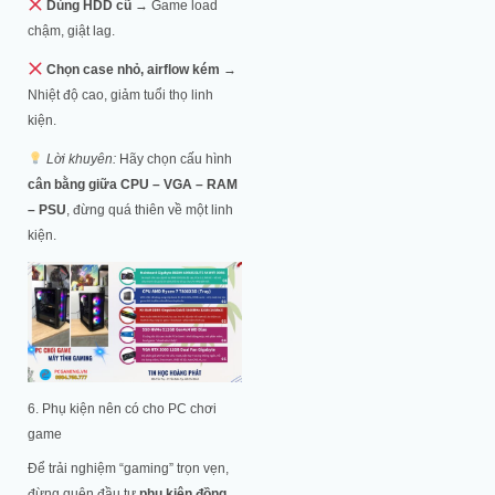
Dùng HDD cũ
→ Game load
chậm, giật lag.
Chọn case nhỏ, airflow kém
→
Nhiệt độ cao, giảm tuổi thọ linh
kiện.
Lời khuyên:
Hãy chọn cấu hình
cân bằng giữa CPU – VGA – RAM
– PSU
, đừng quá thiên về một linh
kiện.
6. Phụ kiện nên có cho PC chơi
game
Để trải nghiệm “gaming” trọn vẹn,
đừng quên đầu tư
phụ kiện đồng