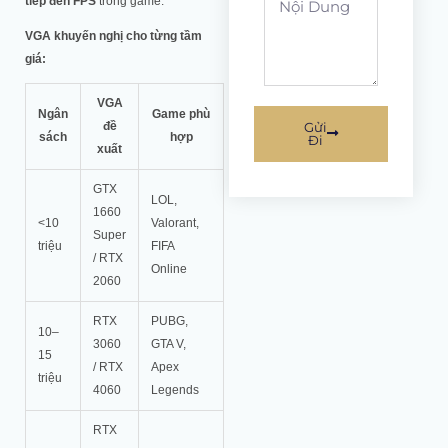
tiếp đến FPS
trong game.
dung
VGA khuyến nghị cho từng tầm
giá:
VGA
Ngân
Game phù
Gửi
đề
sách
hợp
Đi
xuất
GTX
LOL,
1660
<10
Valorant,
Super
triệu
FIFA
/ RTX
Online
2060
RTX
PUBG,
10–
3060
GTA V,
15
/ RTX
Apex
triệu
4060
Legends
RTX