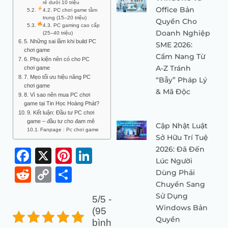
rẻ dưới 10 triệu
Office Bản
4.2. PC chơi game tầm
trung (15–20 triệu)
Quyền Cho
4.3. PC gaming cao cấp
Doanh Nghiệp
(25–40 triệu)
5. Những sai lầm khi build PC
SME 2026:
chơi game
Cẩm Nang Từ
6. Phụ kiện nên có cho PC
A-Z Tránh
chơi game
7. Mẹo tối ưu hiệu năng PC
“Bẫy” Pháp Lý
chơi game
& Mã Độc
8. Vì sao nên mua PC chơi
game tại Tin Học Hoàng Phát?
9. Kết luận: Đầu tư PC chơi
game – đầu tư cho đam mê
Cập Nhật Luật
Fanpage : Pc chơi game
Sở Hữu Trí Tuệ
2026: Đã Đến
Facebook
X
Pinterest
LinkedIn
Lúc Người
Reddit
Copy
Share
Dùng Phải
Chuyển Sang
Link
Sử Dụng
5/5 -
Windows Bản
(95
Quyền
bình