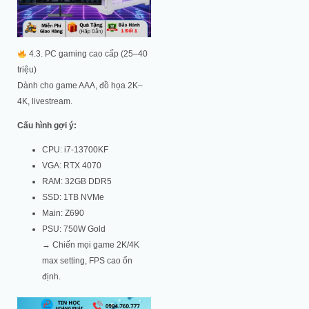
4.3. PC gaming cao cấp (25–40
triệu)
Dành cho game AAA, đồ họa 2K–
4K, livestream.
Cấu hình gợi ý:
CPU: i7-13700KF
VGA: RTX 4070
RAM: 32GB DDR5
SSD: 1TB NVMe
Main: Z690
PSU: 750W Gold
→ Chiến mọi game 2K/4K
max setting, FPS cao ổn
định.