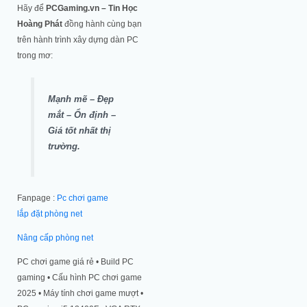
Hãy để
PCGaming.vn – Tin Học
Hoàng Phát
đồng hành cùng bạn
trên hành trình xây dựng dàn PC
trong mơ:
Mạnh mẽ – Đẹp
mắt – Ổn định –
Giá tốt nhất thị
trường.
Fanpage :
Pc chơi game
lắp đặt phòng net
Nâng cấp phòng net
PC chơi game giá rẻ • Build PC
gaming • Cấu hình PC chơi game
2025 • Máy tính chơi game mượt •