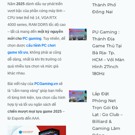
Năm
2025
đánh dấu sự phát triển
Thành Phố
vượt bậc của phần cứng máy tính –
Đồng Nai
CPU Intel thế hệ 14, VGA RTX
4000 series, RAM DDR5 tốc độ cao
PU Gaming :
– tất cả mang đến
một kỷ nguyên
Thánh Địa
mới cho
PC gaming
. Tuy nhiên, để
Game Thủ Tại
chọn được
cấu hình PC chơi
Bà Rịa- Tp.
game tối ưu
, không phải ai cũng
HCM – Với Màn
dễ dàng, nhất là khi thị trường có
Hình 27inch
quá nhiều lựa chọn và mức giá
180Hz
khác nhau.
Bài viết này của
PCGaming.vn
sẽ
là “cẩm nang vàng” giúp bạn hiểu
Lắp Đặt
rõ từng linh kiện, lựa chọn cấu hình
Phòng Net
hợp lý và tối ưu ngân sách để
Trọn Gói Đà
chiến mượt mọi tựa game 2025
–
Lạt : Go Club –
từ Esports đến AAA.
Billiard &
Gaming Lâm