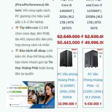
(Price/Performance) tốt
i5 10400F |
Core i7
Core i5
end Core i7
hơn:
Với cùng ngân sách,
8Gb | M.2
14700K |
14600KF |
14700KF |
PC gaming cho hiệu suất
256Gb | RX
32G | M.2
32Gb | M.2
32GBb | M.2
gấp 1.5–2 lần laptop.
5600 6Gb
1TB | RTX
1TB | RTX
1TB | RTX
Tùy biến cao:
Có thể
5070 OC
5070Ti
5070
₫
Liên hệ
chọn case đẹp, đèn RGB,
64.500.000
₫
52.549.000
₫
52.530.000
₫
₫
tản AIO, layout độc đáo phù
60.987.000
₫
50.443.000
₫
49.996.000
₫
hợp phong cách cá nhân.
Bảo hành dễ dàng:
Linh
kiện rời, thay thế từng phần,
bảo hành nhanh gọn tại
Tin
Học Hoàng Phát
hoặc trung
tâm ủy quyền.
PC Văn phòng
PC Văn
Hoàng Phát –
Phòng Hoàng
i5 10400f |
Phát – i3
16Gb | SSD
12100 | 16Gb |
500Gb
M.2 256Gb
10.090.000
₫
9.430.000
₫