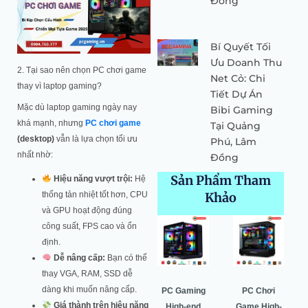
Đồng
Bí Quyết Tối
Ưu Doanh Thu
2. Tại sao nên chọn PC chơi game
Net Cỏ: Chi
thay vì laptop gaming?
Tiết Dự Án
Mặc dù laptop gaming ngày nay
Bibi Gaming
khá mạnh, nhưng
PC chơi game
Tại Quảng
(desktop)
vẫn là lựa chọn tối ưu
Phú, Lâm
nhất nhờ:
Đồng
Sản Phẩm Tham
Hiệu năng vượt trội:
Hệ
Khảo
thống tản nhiệt tốt hơn, CPU
và GPU hoạt động đúng
Giá
Giá
Giá
Giá
Giá
Giá
công suất, FPS cao và ổn
gốc
hiện
gốc
hiện
gốc
hiện
định.
là:
tại
là:
tại
là:
tại
Dễ nâng cấp:
Bạn có thể
64.500.000 ₫.
là:
52.549.000 ₫.
là:
52.530.000 ₫.
là:
thay VGA, RAM, SSD dễ
0 ₫.
60.987.000 ₫.
50.443.000 ₫.
49.996.000
dàng khi muốn nâng cấp.
PC Gaming
Pc Gaming
PC Gaming
PC Chơi
Giá thành trên hiệu năng
Universal –
High-end
High-end
Game High-