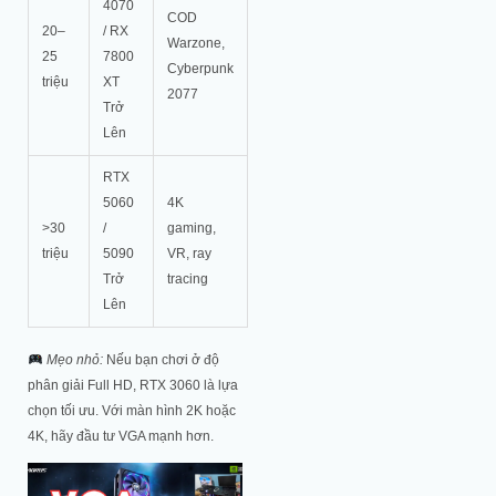
4070
COD
20–
/ RX
Warzone,
25
7800
Cyberpunk
triệu
XT
2077
Trở
Lên
RTX
5060
4K
>30
/
gaming,
triệu
5090
VR, ray
Trở
tracing
Lên
Mẹo nhỏ:
Nếu bạn chơi ở độ
phân giải Full HD, RTX 3060 là lựa
chọn tối ưu. Với màn hình 2K hoặc
4K, hãy đầu tư VGA mạnh hơn.