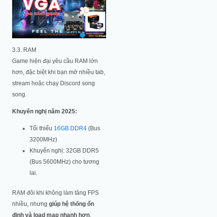
3.3. RAM
Game hiện đại yêu cầu RAM lớn
hơn, đặc biệt khi bạn mở nhiều tab,
stream hoặc chạy Discord song
song.
Khuyến nghị năm 2025:
Tối thiểu
16GB DDR4
(Bus
3200MHz)
Khuyến nghị: 32GB DDR5
(Bus 5600MHz) cho tương
lai.
RAM đôi khi không làm tăng FPS
nhiều, nhưng
giúp hệ thống ổn
định và load map nhanh hơn
.