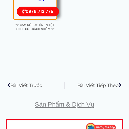
0976.713.775
=> CAM KẾT UY TÍN - NHIỆT
TÌNH - CÓ TRÁCH NHIỆM <=
Prev
Tiế
Bài Viết Trước
Bài Viết Tiếp Theo
Sản Phẩm & Dịch Vụ