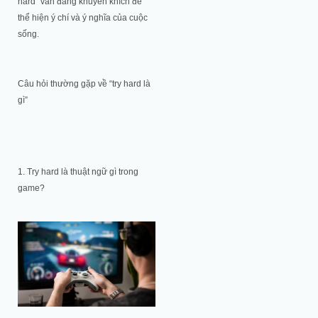
hard” vẫn đáng khuyến khích để
thể hiện ý chí và ý nghĩa của cuộc
sống.
Câu hỏi thường gặp về “try hard là
gì”
1. Try hard là thuật ngữ gì trong
game?