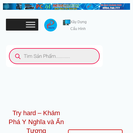
Nhảy
tới
nội
Xây Dựng
dung
Cấu Hình
Tìm
kiếm
sản
phẩm
Try hard – Khám
Phá Y Nghĩa và Ấn
Tượng