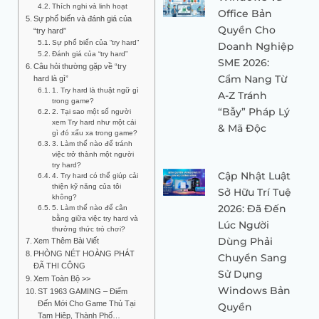
Thích nghi và linh hoạt
Office Bản
Sự phổ biến và đánh giá của
Quyền Cho
“try hard”
Sự phổ biến của “try hard”
Doanh Nghiệp
Đánh giá của “try hard”
SME 2026:
Câu hỏi thường gặp về “try
Cẩm Nang Từ
hard là gì”
1. Try hard là thuật ngữ gì
A-Z Tránh
trong game?
“Bẫy” Pháp Lý
2. Tại sao một số người
xem Try hard như một cái
& Mã Độc
gì đó xấu xa trong game?
3. Làm thế nào để tránh
việc trở thành một người
try hard?
Cập Nhật Luật
4. Try hard có thể giúp cải
thiện kỹ năng của tôi
Sở Hữu Trí Tuệ
không?
2026: Đã Đến
5. Làm thế nào để cân
bằng giữa việc try hard và
Lúc Người
thưởng thức trò chơi?
Dùng Phải
Xem Thêm Bài Viết
PHÒNG NÉT HOÀNG PHÁT
Chuyển Sang
ĐÃ THI CÔNG
Sử Dụng
Xem Toàn Bộ >>
Windows Bản
ST 1963 GAMING – Điểm
Đến Mới Cho Game Thủ Tại
Quyền
Tam Hiệp, Thành Phố…