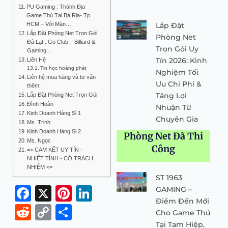
PU Gaming : Thánh Địa
Game Thủ Tại Bà Rịa- Tp.
HCM – Với Màn…
Lắp Đặt
Lắp Đặt Phòng Net Trọn Gói
Phòng Net
Đà Lạt : Go Club – Billiard &
Trọn Gói Uy
Gaming…
Tín 2026: Kinh
Liên Hệ
Tin học hoàng phát
Nghiệm Tối
Liên hệ mua hàng và tư vấn
Ưu Chi Phí &
thêm:
Tăng Lợi
Lắp Đặt Phòng Net Trọn Gói
Đình Hoàn
Nhuận Từ
Kinh Doanh Hàng Sỉ 1
Chuyên Gia
Ms. Trinh
Kinh Doanh Hàng Sỉ 2
Phòng Net Đã Thi
Ms. Ngọc
Công
=> CAM KẾT UY TÍN -
NHIỆT TÌNH - CÓ TRÁCH
NHIỆM <=
ST 1963
Facebook
X
Pinterest
LinkedIn
GAMING –
Điểm Đến Mới
Reddit
Copy
Share
Cho Game Thủ
Tại Tam Hiệp,