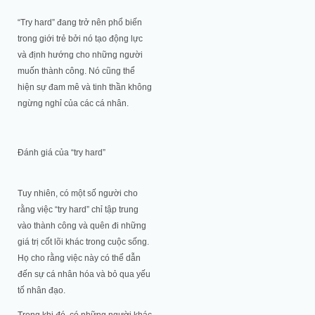
“Try hard” đang trở nên phổ biến
trong giới trẻ bởi nó tạo động lực
và định hướng cho những người
muốn thành công. Nó cũng thể
hiện sự đam mê và tinh thần không
ngừng nghỉ của các cá nhân.
Đánh giá của “try hard”
Tuy nhiên, có một số người cho
rằng việc “try hard” chỉ tập trung
vào thành công và quên đi những
giá trị cốt lõi khác trong cuộc sống.
Họ cho rằng việc này có thể dẫn
đến sự cá nhân hóa và bỏ qua yếu
tố nhân đạo.
Trong khi đó, có những người khác