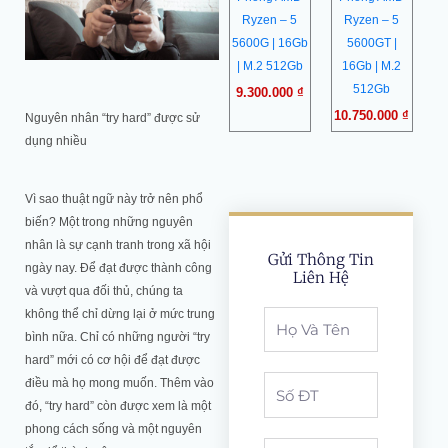
Ryzen – 5
Ryzen – 5
5600G | 16Gb
5600GT |
| M.2 512Gb
16Gb | M.2
512Gb
9.300.000
₫
10.750.000
₫
Nguyên nhân “try hard” được sử
dụng nhiều
Vì sao thuật ngữ này trở nên phổ
biến? Một trong những nguyên
nhân là sự cạnh tranh trong xã hội
Gửi Thông Tin
ngày nay. Để đạt được thành công
Liên Hệ
và vượt qua đối thủ, chúng ta
không thể chỉ dừng lại ở mức trung
Full
bình nữa. Chỉ có những người “try
Name
hard” mới có cơ hội để đạt được
Phone
điều mà họ mong muốn. Thêm vào
đó, “try hard” còn được xem là một
phong cách sống và một nguyên
noi