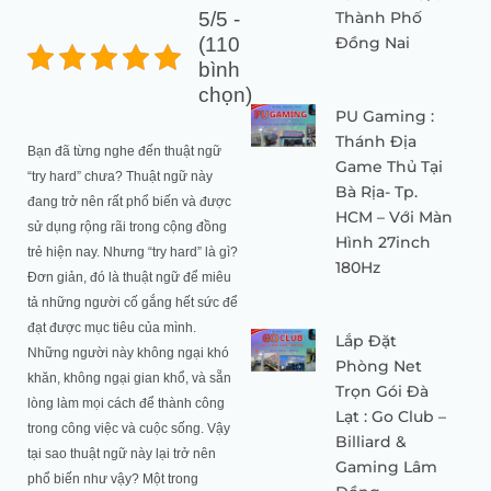
Link
5/5 -
Thành Phố
(110
Đồng Nai
bình
chọn)
PU Gaming :
Thánh Địa
Bạn đã từng nghe đến thuật ngữ
Game Thủ Tại
“try hard” chưa? Thuật ngữ này
Bà Rịa- Tp.
đang trở nên rất phổ biến và được
HCM – Với Màn
sử dụng rộng rãi trong cộng đồng
Hình 27inch
trẻ hiện nay. Nhưng “try hard” là gì?
180Hz
Đơn giản, đó là thuật ngữ để miêu
tả những người cố gắng hết sức để
đạt được mục tiêu của mình.
Lắp Đặt
Những người này không ngại khó
Phòng Net
khăn, không ngại gian khổ, và sẵn
Trọn Gói Đà
lòng làm mọi cách để thành công
Lạt : Go Club –
trong công việc và cuộc sống. Vậy
Billiard &
tại sao thuật ngữ này lại trở nên
Gaming Lâm
phổ biến như vậy? Một trong