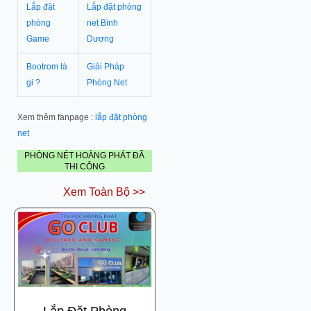
Lắp đặt
Lắp đặt phòng
phòng
net Bình
Game
Dương
Bootrom là
Giải Pháp
gi ?
Phòng Net
Xem thêm fanpage :
lắp đặt phòng
net
PHÒNG NÉT HOÀNG PHÁT ĐÃ
THI CÔNG
Xem Toàn Bộ >>