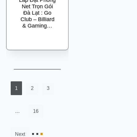
Lắp Đặt Phòng
ST 1963
Net Trọn Gói
GAMING –
Đà Lạt : Go
Điểm Đến Mới
Club – Billiard
Cho Game
& Gaming…
Thủ Tại Tam
Hiệp, Thành
Phố…
1
2
3
…
16
Next