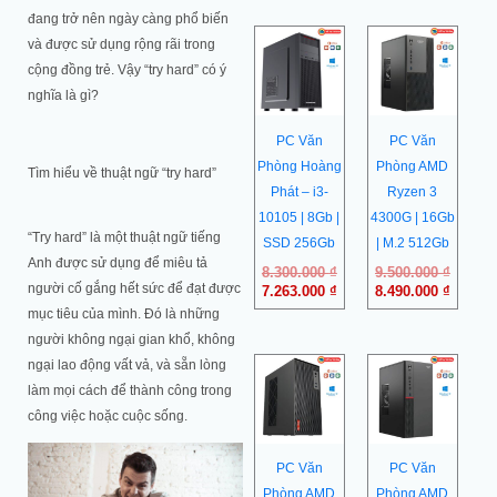
đang trở nên ngày càng phổ biến
Giá
Giá
Giá
Giá
và được sử dụng rộng rãi trong
gốc
hiện
gốc
hiện
cộng đồng trẻ. Vậy “try hard” có ý
là:
tại
là:
tại
8.300.000 ₫.
là:
9.500.0
là:
nghĩa là gì?
7.263.000 ₫.
8.490.0
PC Văn
PC Văn
Phòng Hoàng
Phòng AMD
Tìm hiểu về thuật ngữ “try hard”
Phát – i3-
Ryzen 3
10105 | 8Gb |
4300G | 16Gb
“Try hard” là một thuật ngữ tiếng
SSD 256Gb
| M.2 512Gb
Anh được sử dụng để miêu tả
8.300.000
₫
9.500.000
₫
người cố gắng hết sức để đạt được
7.263.000
₫
8.490.000
₫
mục tiêu của mình. Đó là những
người không ngại gian khổ, không
ngại lao động vất vả, và sẵn lòng
làm mọi cách để thành công trong
công việc hoặc cuộc sống.
PC Văn
PC Văn
Phòng AMD
Phòng AMD