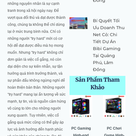
Đồng
những nguyên nhân là sự cạnh
tranh trong xã hội ngày nay. Để
vượt qua đối thủ và đạt được thành
Bí Quyết Tối
công, chúng ta không thể chỉ dừng
Ưu Doanh Thu
lại ở mức trung bình nữa. Chỉ có
Net Cỏ: Chi
những người “try hard” mới có cơ
Tiết Dự Án
hội để đạt được điều mà họ mong
Bibi Gaming
muốn. Nhưng “try hard” không chỉ
Tại Quảng
đơn giản là việc cố gắng, nó còn
Phú, Lâm
đại diện cho sự kiên nhẫn, sự tận
Đồng
hưởng quá trình trưởng thành, và
Sản Phẩm Tham
sự phấn đấu không ngừng nghỉ để
Khảo
hoàn thiện bản thân. Những người
“try hard” mang lại ấn tượng về sức
Giá
Giá
Giá
Giá
Giá
Giá
mạnh, tự tin, và là nguồn cảm hứng
gốc
hiện
gốc
hiện
gốc
hiện
vô cùng to lớn cho những người
là:
tại
là:
tại
là:
tại
xung quanh. Tuy nhiên, việc cố
64.500.000 ₫.
là:
52.549.000 ₫.
là:
52.530.000 ₫.
là:
gắng quá mức cũng có thể gây áp
0 ₫.
60.987.000 ₫.
50.443.000 ₫.
49.996.000
PC Gaming
Pc Gaming
PC Gaming
PC Chơi
lực và ảnh hưởng đến hạnh phúc
Universal –
High-end
High-end
Game High-