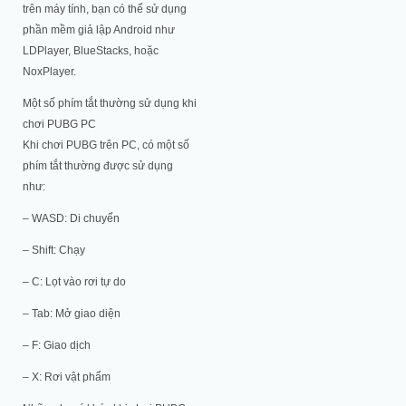
trên máy tính, bạn có thể sử dụng
phần mềm giả lập Android như
LDPlayer, BlueStacks, hoặc
NoxPlayer.
Một số phím tắt thường sử dụng khi
chơi PUBG PC
Khi chơi PUBG trên PC, có một số
phím tắt thường được sử dụng
như:
– WASD: Di chuyển
– Shift: Chạy
– C: Lọt vào rơi tự do
– Tab: Mở giao diện
– F: Giao dịch
– X: Rơi vật phẩm