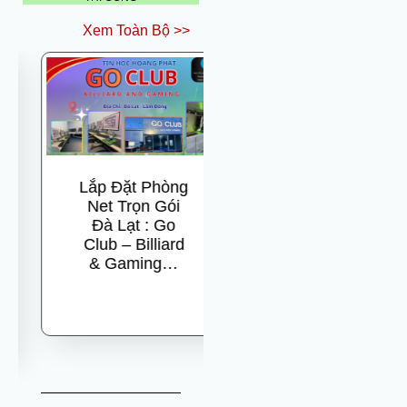
Xem Toàn Bộ >>
Lắp Đặt Phòng
ST 1963
Net Trọn Gói
GAMING –
Đà Lạt : Go
Điểm Đến Mới
Club – Billiard
Cho Game
& Gaming…
Thủ Tại Tam
Hiệp, Thành
Phố…