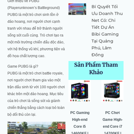
Giới thiệu về PUBG
Bí Quyết Tối
(Playerunknown’s Battleground)
Ưu Doanh Thu
PUBG là một trò chơi sinh tồn ở
Net Cỏ: Chi
đảo hoang, nơi người chơi cạnh
Tiết Dự Án
tranh với nhau để trở thành người
Bibi Gaming
sống sót cuối cùng. Trò chơi tạo ra
Tại Quảng
một môi trường chiến đấu độc đáo,
Phú, Lâm
với hệ thống vũ khí, phương tiện và
Đồng
đồ họa chất lượng cao.
Sản Phẩm Tham
Game PUBG là gì?
Khảo
PUBG là một trò chơi battle royale,
nơi người chơi tham gia vào một
Giá
Giá
Giá
Giá
Giá
Giá
trận đấu sinh tử với 100 người chơi
gốc
hiện
gốc
hiện
gốc
hiện
khác trên một đảo hoang. Mục tiêu
là:
tại
là:
tại
là:
tại
của trò chơi là sống sót và giành
64.500.000 ₫.
là:
52.549.000 ₫.
là:
52.530.000 ₫.
là:
chiến thắng bằng cách loại bỏ toàn
0 ₫.
60.987.000 ₫.
50.443.000 ₫.
49.996.000
PC Gaming
Pc Gaming
PC Gaming
PC Chơi
bộ đối thủ còn lại.
Universal –
High-end
High-end
Game High-
i5 10400F |
Core i7
Core i5
end Core i7
8Gb | M.2
14700K |
14600KF |
14700KF |