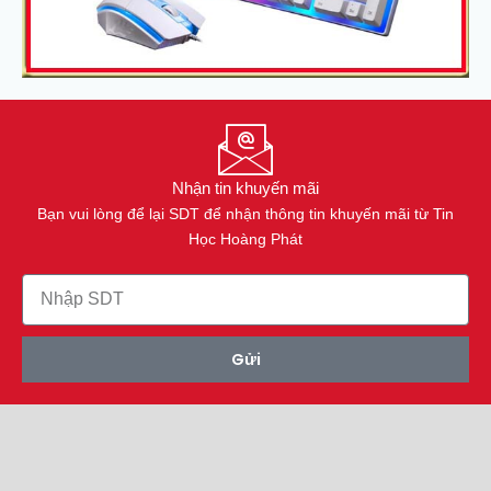
Nhận tin khuyến mãi
Bạn vui lòng để lại SDT để nhận thông tin khuyến mãi từ Tin
Học Hoàng Phát
Gửi