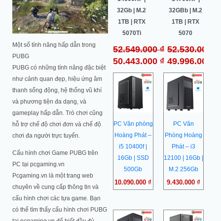
256Gb | RX
32G | M.2
32Gb | M.2
32GBb | M.2
5600 6Gb
1TB | RTX
1TB | RTX
1TB | RTX
5070 OC
5070Ti
5070
₫
Liên hệ
Một số tính năng hấp dẫn trong
64.500.000
₫
52.549.000
₫
52.530.000
₫
₫
PUBG
60.987.000
₫
50.443.000
₫
49.996.000
₫
PUBG có những tính năng đặc biệt
như cảnh quan đẹp, hiệu ứng âm
thanh sống động, hệ thống vũ khí
và phương tiện đa dạng, và
gameplay hấp dẫn. Trò chơi cũng
PC Văn phòng
PC Văn
hỗ trợ chế độ chơi đơn và chế độ
Hoàng Phát –
Phòng Hoàng
chơi đa người trực tuyến.
i5 10400f |
Phát – i3
Cấu hình chơi Game PUBG trên
16Gb | SSD
12100 | 16Gb |
PC tại pcgaming.vn
500Gb
M.2 256Gb
Pcgaming.vn là một trang web
10.090.000
₫
9.430.000
₫
chuyên về cung cấp thông tin và
cấu hình chơi các tựa game. Bạn
có thể tìm thấy cấu hình chơi PUBG
Giá
Giá
Giá
Giá