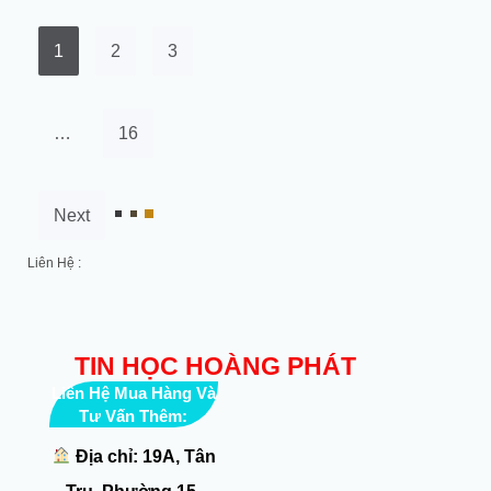
1
2
3
…
16
Next
Liên Hệ :
TIN HỌC HOÀNG PHÁT
Liên Hệ Mua Hàng Và
Tư Vấn Thêm:
Địa chỉ: 19A, Tân