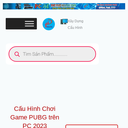
Nhảy
tới
nội
Xây Dựng
dung
Cấu Hình
Tìm
kiếm
sản
phẩm
Cấu Hình Chơi
Game PUBG trên
PC 2023