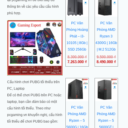
tại pcgaming.vn để biết đầy đủ
gốc
hiện
gốc
hiện
là:
tại
là:
tại
thông tin về các yêu cầu cấu hình
8.300.000 ₫.
là:
9.500.0
là:
phù hợp.
7.263.000 ₫.
8.490.0
PC Văn
PC Văn
Phòng Hoàng
Phòng AMD
Phát – i3-
Ryzen 3
10105 | 8Gb |
4300G | 16Gb
SSD 256Gb
| M.2 512Gb
8.300.000
₫
9.500.000
₫
7.263.000
₫
8.490.000
₫
Cấu hình chơi PUBG tối thiểu trên
PC, Laptop
Để có thể chơi PUBG trên PC hoặc
laptop, bạn cần đảm bảo có một
PC Văn
PC Văn
cấu hình tối thiểu. Theo như
Phòng AMD
Phòng AMD
pcgaming.vn khuyến nghị, cấu hình
Ryzen – 5
Ryzen – 5
tối thiểu để chơi PUBG bao gồm:
5600G | 16Gb
5600GT |