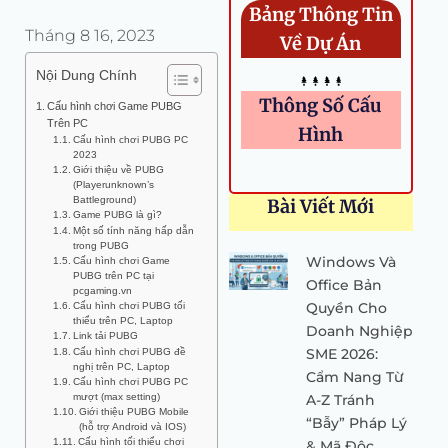
Bảng Thông Tin
Tháng 8 16, 2023
Về Dự Án
Nội Dung Chính
Thông Số Cấu
Cấu hình chơi Game PUBG
Trên PC
Hình
Cấu hình chơi PUBG PC
2023
Giới thiệu về PUBG
(Playerunknown’s
Battleground)
Bài Viết Mới
Game PUBG là gì?
Một số tính năng hấp dẫn
trong PUBG
Windows Và
Cấu hình chơi Game
PUBG trên PC tại
Office Bản
pcgaming.vn
Quyền Cho
Cấu hình chơi PUBG tối
thiểu trên PC, Laptop
Doanh Nghiệp
Link tải PUBG
SME 2026:
Cấu hình chơi PUBG đề
nghị trên PC, Laptop
Cẩm Nang Từ
Cấu hình chơi PUBG PC
mượt (max setting)
A-Z Tránh
Giới thiệu PUBG Mobile
“Bẫy” Pháp Lý
(hỗ trợ Android và IOS)
Cấu hình tối thiểu chơi
& Mã Độc