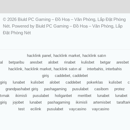
© 2026 Biuld PC Gaming – Đồ Hoạ – Văn Phòng, Lắp Đặt Phòng
Nét. Powered by Biuld PC Gaming – Đồ Hoạ – Văn Phòng, Lắp
Đặt Phòng Nét
hacklink panel, hacklink market, hacklink satın
al
betparibu
aresbet
alobet
rinabet
kulisbet
betgar
aresbet
hacklink, hacklink market, hacklink satın al
interbahis, interbahis
giriş
caddebet, caddebet
giriş
lunabet
kulisbet
alobet
caddebet
pokerklas
kulisbet
c
grandpashabet giriş
pashagaming
pusulabet
casibom
protez
tırnak
ikimisli
pusulabet
holiganbet
meritbet
lunabet
lunabet
giriş
jojobet
lunabet
pashagaming
ikimisli
artemisbet
tarafta
test
ecilink
pusulabet
vaycasino
vaycasino