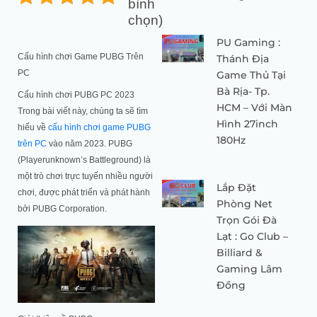
bình
chọn)
PU Gaming :
Cấu hình chơi Game PUBG Trên
Thánh Địa
PC
Game Thủ Tại
Bà Rịa- Tp.
Cấu hình chơi PUBG PC 2023
HCM – Với Màn
Trong bài viết này, chúng ta sẽ tìm
Hình 27inch
hiểu về
cấu hình chơi game PUBG
180Hz
trên PC
vào năm 2023. PUBG
(Playerunknown’s Battleground) là
một trò chơi trực tuyến nhiều người
Lắp Đặt
chơi, được phát triển và phát hành
Phòng Net
bởi PUBG Corporation.
Trọn Gói Đà
Lạt : Go Club –
Billiard &
Gaming Lâm
Đồng