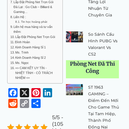
Tăng Lợi
Lắp Đặt Phòng Net Trọn Gói
Đà Lạt : Go Club – Billiard &
Nhuận Từ
Gaming…
Chuyên Gia
Liên Hệ :
Tin học hoàng phát
Liên hệ mua hàng và tư vấn
thêm:
So Sánh Cấu
Lắp Đặt Phòng Net Trọn Gói
Hình PUBG Vs
Đình Hoàn
Valorant Vs
Kinh Doanh Hàng Sỉ 1
Ms. Trinh
CS2
Kinh Doanh Hàng Sỉ 2
Phòng Net Đã Thi
Ms. Ngọc
=> CAM KẾT UY TÍN -
Công
NHIỆT TÌNH - CÓ TRÁCH
NHIỆM <=
ST 1963
Facebook
X
Pinterest
LinkedIn
GAMING –
Điểm Đến Mới
Reddit
Copy
Share
Cho Game Thủ
Link
Tại Tam Hiệp,
5/5 -
Thành Phố
(105
Đồng Nai