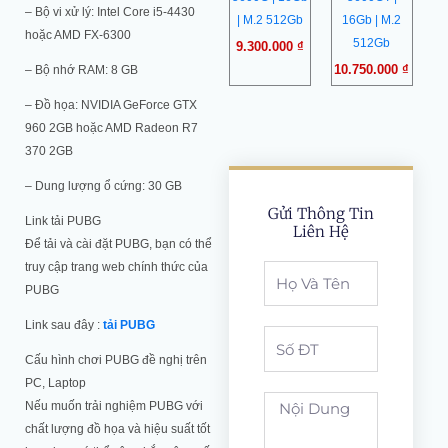
– Bộ vi xử lý: Intel Core i5-4430
| M.2 512Gb
16Gb | M.2
hoặc AMD FX-6300
512Gb
9.300.000
₫
10.750.000
₫
– Bộ nhớ RAM: 8 GB
– Đồ họa: NVIDIA GeForce GTX
960 2GB hoặc AMD Radeon R7
370 2GB
– Dung lượng ổ cứng: 30 GB
Gửi Thông Tin
Link tải PUBG
Liên Hệ
Để tải và cài đặt PUBG, bạn có thể
truy cập trang web chính thức của
Full
PUBG
Name
Link sau đây :
tải PUBG
Phone
Cấu hình chơi PUBG đề nghị trên
PC, Laptop
noi
Nếu muốn trải nghiệm PUBG với
dung
chất lượng đồ họa và hiệu suất tốt