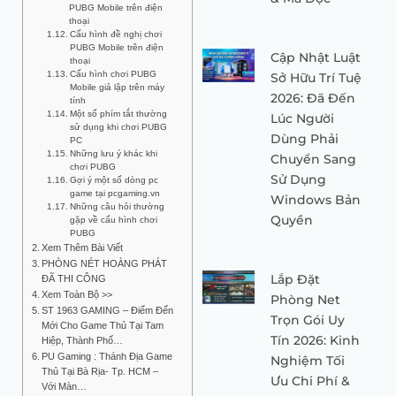
PUBG Mobile trên điện
thoại
Cấu hình đề nghị chơi
PUBG Mobile trên điện
Cập Nhật Luật
thoại
Cấu hình chơi PUBG
Sở Hữu Trí Tuệ
Mobile giả lập trên máy
2026: Đã Đến
tính
Một số phím tắt thường
Lúc Người
sử dụng khi chơi PUBG
Dùng Phải
PC
Những lưu ý khác khi
Chuyển Sang
chơi PUBG
Sử Dụng
Gợi ý một số dòng pc
game tại pcgaming.vn
Windows Bản
Những câu hỏi thường
Quyền
gặp về cấu hình chơi
PUBG
Xem Thêm Bài Viết
PHÒNG NÉT HOÀNG PHÁT
Lắp Đặt
ĐÃ THI CÔNG
Xem Toàn Bộ >>
Phòng Net
ST 1963 GAMING – Điểm Đến
Trọn Gói Uy
Mới Cho Game Thủ Tại Tam
Tín 2026: Kinh
Hiệp, Thành Phố…
PU Gaming : Thánh Địa Game
Nghiệm Tối
Thủ Tại Bà Rịa- Tp. HCM –
Ưu Chi Phí &
Với Màn…