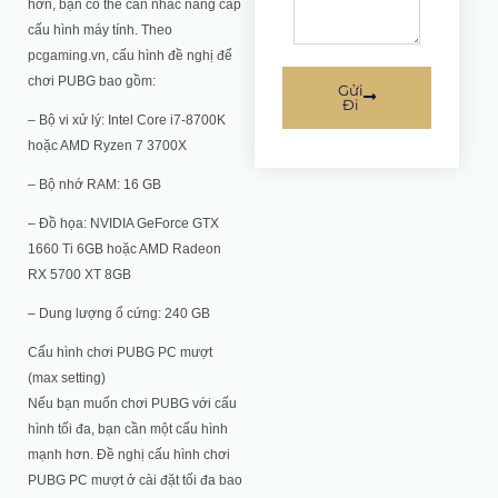
hơn, bạn có thể cân nhắc nâng cấp
cấu hình máy tính. Theo
pcgaming.vn, cấu hình đề nghị để
chơi PUBG bao gồm:
Gửi
Đi
– Bộ vi xử lý: Intel Core i7-8700K
hoặc AMD Ryzen 7 3700X
– Bộ nhớ RAM: 16 GB
– Đồ họa: NVIDIA GeForce GTX
1660 Ti 6GB hoặc AMD Radeon
RX 5700 XT 8GB
– Dung lượng ổ cứng: 240 GB
Cấu hình chơi PUBG PC mượt
(max setting)
Nếu bạn muốn chơi PUBG với cấu
hình tối đa, bạn cần một cấu hình
mạnh hơn. Đề nghị cấu hình chơi
PUBG PC mượt ở cài đặt tối đa bao