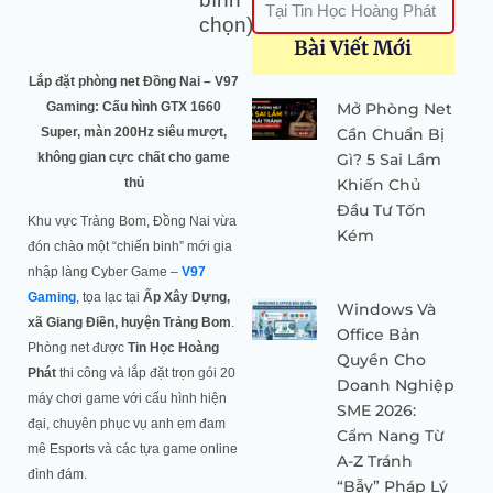
Tại Tin Học Hoàng Phát
chọn)
Bài Viết Mới
Lắp đặt phòng net Đồng Nai – V97
Gaming: Cấu hình GTX 1660
Mở Phòng Net
Super, màn 200Hz siêu mượt,
Cần Chuẩn Bị
không gian cực chất cho game
Gì? 5 Sai Lầm
thủ
Khiến Chủ
Đầu Tư Tốn
Khu vực Trảng Bom, Đồng Nai vừa
Kém
đón chào một “chiến binh” mới gia
nhập làng Cyber Game –
V97
Gaming
, tọa lạc tại
Ấp Xây Dựng,
Windows Và
xã Giang Điền, huyện Trảng Bom
.
Office Bản
Phòng net được
Tin Học Hoàng
Quyền Cho
Phát
thi công và lắp đặt trọn gói 20
Doanh Nghiệp
máy chơi game với cấu hình hiện
SME 2026:
đại, chuyên phục vụ anh em đam
Cẩm Nang Từ
mê Esports và các tựa game online
A-Z Tránh
đình đám.
“Bẫy” Pháp Lý