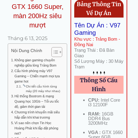
Bảng Thông Tin
GTX 1660 Super,
Về Dự Án
màn 200Hz siêu
mượt
Tên Dự Án : V97
Gaming
Tháng 6 13, 2025
Khu vực : Trảng Bom -
Đồng Nai
Trạng Thái : Đã Bàn
Nội Dung Chính
Giao
Không gian gaming chuyên
Số Lượng Máy : 30 Máy
nghiệp giữa lòng Trảng Bom
Trạm
Cấu hình phòng máy V97
Gaming – Chiến mạnh mọi tựa
Thông Số Cấu
game hot
Chi tiết cấu hình từng
Hình
máy (20 máy như nhau)
Hệ thống Bootrom & mạng
CPU:
Intel Core
Quang học 10Gb – Tối ưu tốc
i3 12100F
độ, giảm thời gian tải
Chương trình khuyến mãi siêu
RAM:
16GB
hấp dẫn khi khai trương
DDR4 Bus
3200MHz
Vì sao nên chọn Tin Học
Hoàng Phát khi lắp đặt phòng
VGA :
GTX 1660
net?
Super 6GB