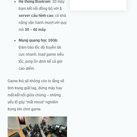
Hệ thống Bootrom
: 20 máy
trạm kết nối đồng bộ với
1
server cấu hình cao
, có khả
năng vận hành mượt với quy
mô
30 – 40 máy
.
Mạng quang học 10Gb
:
Đảm bảo tốc độ truyền tải
cực nhanh, load game siêu
tốc, ping ổn định kể cả giờ
cao điểm.
Game thủ sẽ không còn lo lắng về
tình trạng giật lag, đứng máy hay
mất kết nối giữa chừng – những
yếu tố gây “mất mood” nghiêm
trọng khi chơi game.