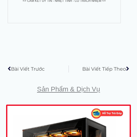
=> CAM KẾT UY TÍN - NHIỆT TÌNH - CÓ TRÁCH NHIỆM <=
Prev
Tiế
Bài Viết Trước
Bài Viết Tiếp Theo
Sản Phẩm & Dịch Vụ