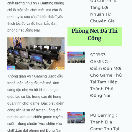
Ưu Chi Phí &
chất lượng như
V97 Gaming
không
Tăng Lợi
chỉ là một sân chơi mới, mà còn là
Nhuận Từ
nơi quy tụ của các “chiến thần” yêu
Chuyên Gia
thích tốc độ và đồ họa. Lắp đặt
Phòng Net Đã Thi
phòng net Đồng Nai
Công
ST 1963
GAMING –
Điểm Đến Mới
Cho Game Thủ
Không gian V97 Gaming được đầu
Tại Tam Hiệp,
tư bài bản: rộng rãi, mát mẻ, ánh
Thành Phố
sáng dịu nhẹ và bố trí khoa học
Đồng Nai
giúp tạo sự tập trung cao độ trong
quá trình chơi game. Đặc biệt, điểm
cộng lớn là sự hỗ trợ ăn uống tận
PU Gaming :
nơi cho anh em chiến game xuyên
Thánh Địa
suốt – đúng chuẩn “vừa chiến vừa
Game Thủ Tại
chill”.Lắp đặt phòng net Đồng Nai