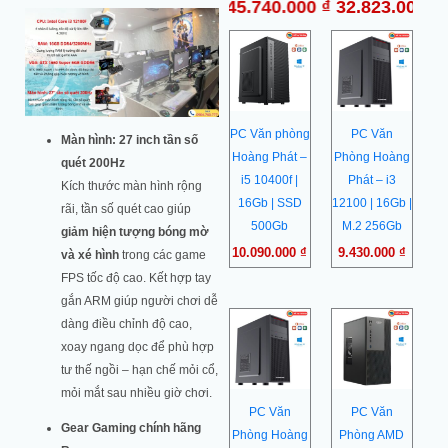
₫
49.996.000
₫
45.740.000
₫
32.823.000
₫
31.133.000
₫
PC Văn phòng
PC Văn
Màn hình: 27 inch tần số
Hoàng Phát –
Phòng Hoàng
quét 200Hz
i5 10400f |
Phát – i3
Kích thước màn hình rộng
16Gb | SSD
12100 | 16Gb |
rãi, tần số quét cao giúp
500Gb
M.2 256Gb
giảm hiện tượng bóng mờ
10.090.000
₫
9.430.000
₫
và xé hình
trong các game
FPS tốc độ cao. Kết hợp tay
gắn ARM giúp người chơi dễ
Giá
Giá
Giá
Giá
dàng điều chỉnh độ cao,
gốc
hiện
gốc
hiện
xoay ngang dọc để phù hợp
là:
tại
là:
tại
8.300.000 ₫.
là:
9.500.0
là:
tư thế ngồi – hạn chế mỏi cổ,
7.263.000 ₫.
8.490.0
mỏi mắt sau nhiều giờ chơi.
PC Văn
PC Văn
Gear Gaming chính hãng
Phòng Hoàng
Phòng AMD