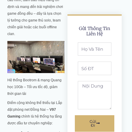
cấu hình, đảm bảo hiệu năng ổn
định và mang đến trải nghiệm chơi
game đồng đều – đây là lựa chọn
lý tưởng cho game thủ solo, team
chiến giải hoặc các buổi offline
Gửi Thông Tin
Liên Hệ
clan.
Full
Name
Phone
Hệ thống Bootrom & mạng Quang
noi
học 10Gb – Tối ưu tốc độ, giảm
dung
thời gian tải
Điểm cộng không thể thiếu tại Lắp
đặt phòng net Đồng Nai –
V97
Gaming
chính là hệ thống hạ tầng
Gửi
được đầu tư chuyên nghiệp:
Đi