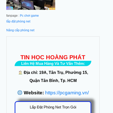
fanpage :
Pc chơi game
lắp đặt phòng net
Nâng cấp phòng net
TIN HỌC HOÀNG PHÁT
Liên Hệ Mua Hàng Và Tư Vấn Thêm:
Địa chỉ: 19A, Tân Trụ, Phường 15,
Quận Tân Bình, Tp. HCM
Website:
https://pcgaming.vn/
Lắp Đặt Phòng Net Trọn Gói