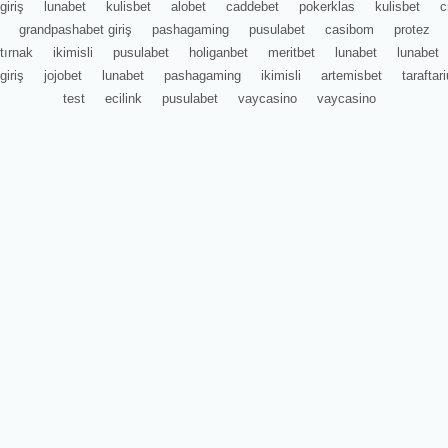
giriş
lunabet
kulisbet
alobet
caddebet
pokerklas
kulisbet
c
grandpashabet giriş
pashagaming
pusulabet
casibom
protez
tırnak
ikimisli
pusulabet
holiganbet
meritbet
lunabet
lunabet
giriş
jojobet
lunabet
pashagaming
ikimisli
artemisbet
tarafta
test
ecilink
pusulabet
vaycasino
vaycasino