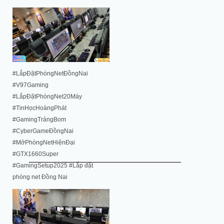
#LắpĐặtPhòngNetĐồngNai
#V97Gaming
#LắpĐặtPhòngNet20Máy
#TinHọcHoàngPhát
#GamingTrảngBom
#CyberGameĐồngNai
#MởPhòngNetHiệnĐại
#GTX1660Super
#GamingSetup2025 #Lắp đặt
phòng net Đồng Nai