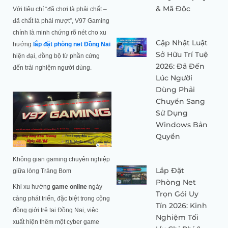
& Mã Độc
Với tiêu chí “đã chơi là phải chất –
đã chất là phải mượt”, V97 Gaming
chính là minh chứng rõ nét cho xu
Cập Nhật Luật
hướng
lắp đặt phòng net Đồng Nai
Sở Hữu Trí Tuệ
hiện đại, đồng bộ từ phần cứng
2026: Đã Đến
đến trải nghiệm người dùng.
Lúc Người
Dùng Phải
Chuyển Sang
Sử Dụng
Windows Bản
Quyền
Không gian gaming chuyên nghiệp
Lắp Đặt
giữa lòng Trảng Bom
Phòng Net
Khi xu hướng
game online
ngày
Trọn Gói Uy
càng phát triển, đặc biệt trong cộng
Tín 2026: Kinh
đồng giới trẻ tại Đồng Nai, việc
Nghiệm Tối
xuất hiện thêm một cyber game