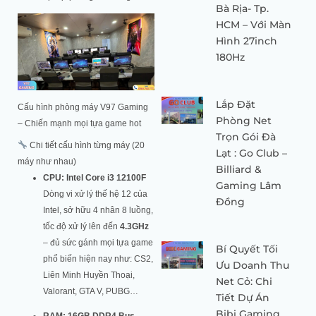
Bà Rịa- Tp.
HCM – Với Màn
Hình 27inch
180Hz
Lắp Đặt
Cấu hình phòng máy V97 Gaming
Phòng Net
– Chiến mạnh mọi tựa game hot
Trọn Gói Đà
Chi tiết cấu hình từng máy (20
Lạt : Go Club –
máy như nhau)
Billiard &
CPU: Intel Core i3 12100F
Gaming Lâm
Dòng vi xử lý thế hệ 12 của
Đồng
Intel, sở hữu 4 nhân 8 luồng,
tốc độ xử lý lên đến
4.3GHz
– đủ sức gánh mọi tựa game
Bí Quyết Tối
phổ biến hiện nay như: CS2,
Ưu Doanh Thu
Liên Minh Huyền Thoại,
Net Cỏ: Chi
Valorant, GTA V, PUBG…
Tiết Dự Án
Bibi Gaming