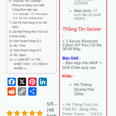
Tổng kết: V97 Gaming –
GDDR6
Phòng net đáng chơi nhất
Trảng Bom hiện nay
Màn hình:
27
fanpage : Pc chơi game
inch tần số quét
200Hz
Tin học hoàng phát
Liên hệ mua hàng và tư vấn
thêm:
Thông Tin Server
Lắp Đặt Phòng Net Trọn Gói
:
Đình Hoàn
+ 1 Server Bootrom
Kinh Doanh Hàng Sỉ 1
Cyber 247 Kéo Tối Đa
Ms. Trinh
30-50 Máy
Kinh Doanh Hàng Sỉ 2
Ms. Ngọc
Bàn Ghế :
=> CAM KẾT UY TÍN -
– Bàn hộp Ván MDF +
NHIỆT TÌNH - CÓ TRÁCH
Ghế Chân quỳ cao
NHIỆM <=
Khác :
Facebook
X
Pinterest
LinkedIn
Hệ Thống
Reddit
Copy
Share
Quang Học
10Gb
Link
5/5 -
+ Hệ Thống Trọn Gói
Thiết Kế , Bảng Hiệu,
(48
Porter Game … Chỉ Có
bình