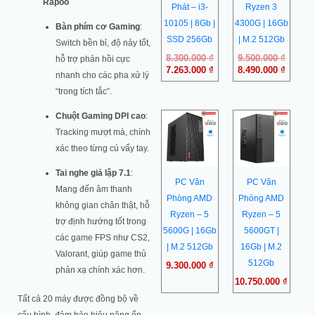
Rapoo
Phát – i3-
Ryzen 3
10105 | 8Gb |
4300G | 16Gb
Bàn phím cơ Gaming
:
SSD 256Gb
| M.2 512Gb
Switch bền bỉ, độ nảy tốt,
8.300.000
₫
9.500.000
₫
hỗ trợ phản hồi cực
7.263.000
₫
8.490.000
₫
nhanh cho các pha xử lý
“trong tích tắc”.
Chuột Gaming DPI cao
:
Tracking mượt mà, chính
xác theo từng cú vẩy tay.
Tai nghe giả lập 7.1
:
PC Văn
PC Văn
Mang đến âm thanh
Phòng AMD
Phòng AMD
không gian chân thật, hỗ
Ryzen – 5
Ryzen – 5
trợ định hướng tốt trong
5600G | 16Gb
5600GT |
các game FPS như CS2,
| M.2 512Gb
16Gb | M.2
Valorant, giúp game thủ
512Gb
9.300.000
₫
phản xạ chính xác hơn.
10.750.000
₫
Tất cả 20 máy được đồng bộ về