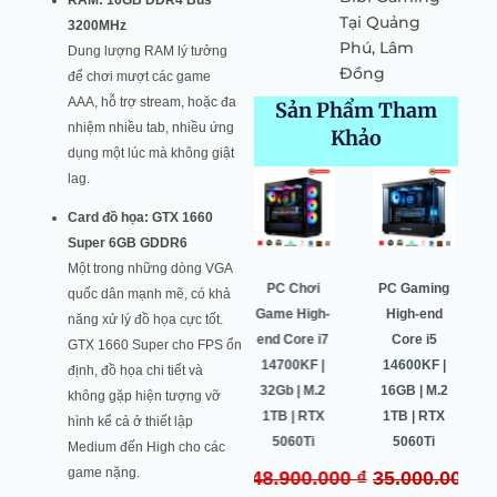
RAM: 16GB DDR4 Bus
Tại Quảng
3200MHz
Phú, Lâm
Dung lượng RAM lý tưởng
Đồng
để chơi mượt các game
AAA, hỗ trợ stream, hoặc đa
Sản Phẩm Tham
nhiệm nhiều tab, nhiều ứng
Khảo
dụng một lúc mà không giật
Giá
Giá
Giá
Giá
Giá
Giá
Giá
Giá
lag.
gốc
hiện
gốc
hiện
gốc
hiện
gốc
hiện
Card đồ họa: GTX 1660
là:
tại
là:
tại
là:
tại
là:
tại
Super 6GB GDDR6
52.530.000 ₫.
là:
48.900.000 ₫.
là:
35.000.000 ₫.
là:
33.150.000 ₫.
là:
Một trong những dòng VGA
0 ₫.
49.996.000 ₫.
45.740.000 ₫.
32.823.000 ₫.
31.133.000
PC Chơi
PC Chơi
PC Gaming
PC Gaming
quốc dân mạnh mẽ, có khả
Game High-
Game High-
High-end
High-end
năng xử lý đồ họa cực tốt.
end Core i7
end Core i7
Core i5
Core i5
GTX 1660 Super cho FPS ổn
14700KF |
14700KF |
14600KF |
14600KF |
định, đồ họa chi tiết và
32GBb | M.2
32Gb | M.2
16GB | M.2
16Gb | M.2
không gặp hiện tượng vỡ
1TB | RTX
1TB | RTX
1TB | RTX
1TB | RTX
hình kể cả ở thiết lập
5070
5060Ti
5060Ti
4060 8Gb
Medium đến High cho các
game nặng.
₫
52.530.000
₫
48.900.000
₫
35.000.000
₫
33.150.000
₫