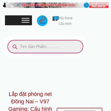
Nhảy
tới
nội
Xây Dựng
dung
Cấu Hình
Tìm
kiếm
sản
phẩm
Lắp đặt phòng net
Đồng Nai – V97
Gaming: Cấu hình