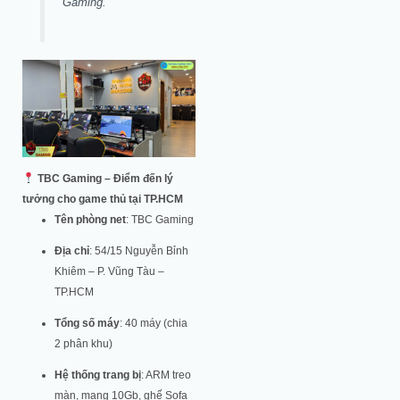
Gaming.
TBC Gaming – Điểm đến lý
tưởng cho game thủ tại TP.HCM
Tên phòng net
: TBC Gaming
Địa chỉ
: 54/15 Nguyễn Bỉnh
Khiêm – P. Vũng Tàu –
TP.HCM
Tổng số máy
: 40 máy (chia
2 phân khu)
Hệ thống trang bị
: ARM treo
màn, mạng 10Gb, ghế Sofa