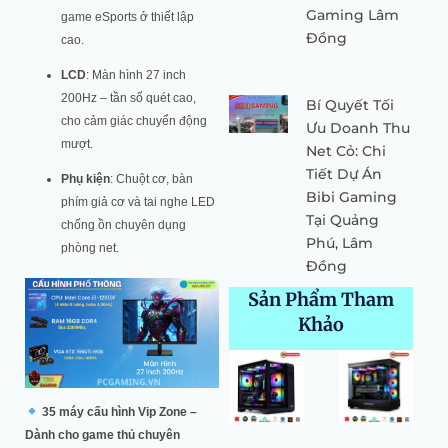
Gaming Lâm
game eSports ở thiết lập
Đồng
cao.
LCD
: Màn hình 27 inch
200Hz – tần số quét cao,
Bí Quyết Tối
cho cảm giác chuyển động
Ưu Doanh Thu
mượt.
Net Cỏ: Chi
Tiết Dự Án
Phụ kiện
: Chuột cơ, bàn
Bibi Gaming
phím giả cơ và tai nghe LED
Tại Quảng
chống ồn chuyên dụng
Phú, Lâm
phòng net.
Đồng
Sản Phẩm Tham
Khảo
Giá
Giá
Giá
Giá
Giá
Giá
gốc
hiện
gốc
hiện
gốc
hiện
là:
tại
là:
tại
là:
tại
35 máy cấu hình Vip Zone –
64.500.000 ₫.
là:
52.549.000 ₫.
là:
52.530.000 ₫.
là:
Dành cho game thủ chuyên