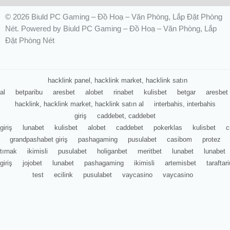
© 2026 Biuld PC Gaming – Đồ Hoạ – Văn Phòng, Lắp Đặt Phòng
Nét. Powered by Biuld PC Gaming – Đồ Hoạ – Văn Phòng, Lắp
Đặt Phòng Nét
hacklink panel, hacklink market, hacklink satın
al
betparibu
aresbet
alobet
rinabet
kulisbet
betgar
aresbet
hacklink, hacklink market, hacklink satın al
interbahis, interbahis
giriş
caddebet, caddebet
giriş
lunabet
kulisbet
alobet
caddebet
pokerklas
kulisbet
c
grandpashabet giriş
pashagaming
pusulabet
casibom
protez
tırnak
ikimisli
pusulabet
holiganbet
meritbet
lunabet
lunabet
giriş
jojobet
lunabet
pashagaming
ikimisli
artemisbet
tarafta
test
ecilink
pusulabet
vaycasino
vaycasino