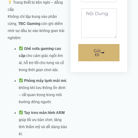
Trang thiết bị tiện nghi – đẳng
cấp
noi
Không chỉ tập trung vào phần
dung
cứng,
TBC Gaming
còn ghi điểm
nhờ sự đầu tư vào không gian trải
nghiệm:
Ghế sofa gaming cao
Gửi
Đi
cấp
cho cảm giác ngồi êm
ái, hỗ trợ tốt cho lưng và cổ
trong thời gian chơi dài.
Phòng máy lạnh mát mẻ
,
không khí lưu thông ổn định
– rất quan trọng trong môi
trường đông người.
Tay treo màn hình ARM
giúp tối ưu bàn chơi, tăng
tính thẩm mỹ và dễ dàng bảo
trì.