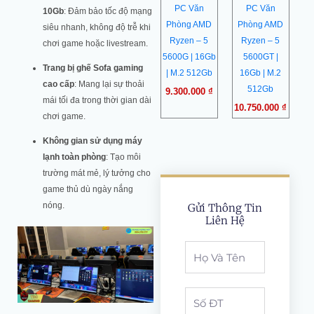
PC Văn
PC Văn
10Gb
: Đảm bảo tốc độ mạng
Phòng AMD
Phòng AMD
siêu nhanh, không độ trễ khi
Ryzen – 5
Ryzen – 5
chơi game hoặc livestream.
5600G | 16Gb
5600GT |
Trang bị ghế Sofa gaming
| M.2 512Gb
16Gb | M.2
cao cấp
: Mang lại sự thoải
512Gb
9.300.000
₫
mái tối đa trong thời gian dài
10.750.000
₫
chơi game.
Không gian sử dụng máy
lạnh toàn phòng
: Tạo môi
trường mát mẻ, lý tưởng cho
game thủ dù ngày nắng
nóng.
Gửi Thông Tin
Liên Hệ
Full
Name
Phone