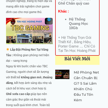
chuyên nghiệp, trang bị hiện đại và
Ghế Chân quỳ cao
mang đến trải nghiệm chơi game
Khác :
đỉnh cao cho mọi game thủ.
Hệ Thống
Quang Học
10Gb
+ Hệ Thống Trọn Gói
Thiết Kế , Bảng Hiệu,
Porter Game … Chỉ Có
Lắp Đặt Phòng Net Tại Vũng
Tại Tin Học Hoàng Phát
Tàu :
Không gian phòng net hiện
Bài Viết Mới
đại – sang trọng
Ngay từ khi bước chân vào TBC
Mở Phòng Net
Gaming, người chơi sẽ ấn tượng
Cần Chuẩn Bị
với thiết kế
không gian mở, thoáng
Gì? 5 Sai Lầm
đãng
, kết hợp ánh sáng dịu nhẹ và
Khiến Chủ
cách bố trí khu vực chơi hợp lý.
Đầu Tư Tốn
Ghế sofa cao cấp
giúp tạo nên
Kém
cảm giác thư giãn và thoải mái
trong suốt quá trình chơi. Toàn bộ