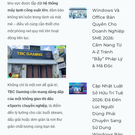
khu vực được lắp đặt
hệ thống
Windows Và
máy lạnh công suất lớn
, đảm bảo
Office Bản
không khí luôn trong lành và mát
Quyền Cho
mẻ – điều vô cùng cần thiết cho
Doanh Nghiệp
một phòng net quy mô lớn hoạt
SME 2026:
động liên tục.
Cẩm Nang Từ
A-Z Tránh
“Bẫy” Pháp Lý
& Mã Độc
Không chỉ là một nơi để giải trí,
Cập Nhật Luật
TBC Gaming còn mang dáng dấp
Sở Hữu Trí Tuệ
của một không gian thi đấu
2026: Đã Đến
eSports chuyên nghiệp
, là điểm
Lúc Người
đến lý tưởng cho các buổi stream,
Dùng Phải
đấu giải hoặc đơn giản là nơi thư
Chuyển Sang
giãn chất lượng cùng bạn bè.
Sử Dụng
Windows Bản