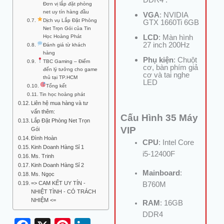
Đơn vị lắp đặt phòng
net uy tín hàng đầu
VGA
: NVIDIA
Dịch vụ Lắp Đặt Phòng
GTX 1660Ti 6GB
Net Trọn Gói của Tin
LCD
: Màn hình
Học Hoàng Phát
27 inch 200Hz
Đánh giá từ khách
hàng
Phụ kiện
: Chuột
TBC Gaming – Điểm
cơ, bàn phím giả
đến lý tưởng cho game
cơ và tai nghe
thủ tại TP.HCM
LED
Tổng kết
Tin học hoàng phát
Liên hệ mua hàng và tư
vấn thêm:
Cấu Hình 35 Máy
Lắp Đặt Phòng Net Trọn
VIP
Gói
Đình Hoàn
CPU
: Intel Core
Kinh Doanh Hàng Sỉ 1
i5-12400F
Ms. Trinh
Kinh Doanh Hàng Sỉ 2
Mainboard
:
Ms. Ngọc
=> CAM KẾT UY TÍN -
B760M
NHIỆT TÌNH - CÓ TRÁCH
NHIỆM <=
RAM
: 16GB
DDR4