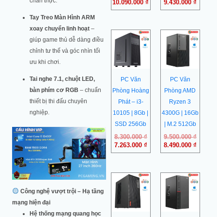
chân thực.
10.090.000
₫
9.430.000
₫
Tay Treo Màn Hình ARM
xoay chuyển linh hoạt
–
Giá
Giá
Giá
Giá
giúp game thủ dễ dàng điều
gốc
hiện
gốc
hiện
là:
tại
là:
tại
chỉnh tư thế và góc nhìn tối
8.300.000 ₫.
là:
9.500.0
là:
ưu khi chơi.
7.263.000 ₫.
8.490.0
Tai nghe 7.1, chuột LED,
PC Văn
PC Văn
bàn phím cơ RGB
– chuẩn
Phòng Hoàng
Phòng AMD
thiết bị thi đấu chuyên
Phát – i3-
Ryzen 3
nghiệp.
10105 | 8Gb |
4300G | 16Gb
SSD 256Gb
| M.2 512Gb
8.300.000
₫
9.500.000
₫
7.263.000
₫
8.490.000
₫
Công nghệ vượt trội – Hạ tầng
mạng hiện đại
Hệ thống mạng quang học