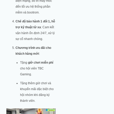
điện mạng, bố trí máy móc
đến tối ưu hệ thống phần
mềm và bootrom.
Chế độ bảo hành 1 đổi 1, hỗ
trợ kỹ thuật từ xa
: Cam kết
vận hành ổn định 24/7, xử lý
sự cố nhanh chóng.
Chương trình ưu đãi cho
khách hàng mới
:
Tặng
giờ chơi miễn phí
cho hội viên TBC
Gaming.
Tặng thêm giờ chơi và
khuyến mãi đặc biệt cho
hội nhóm khi đăng ký
thành viên.