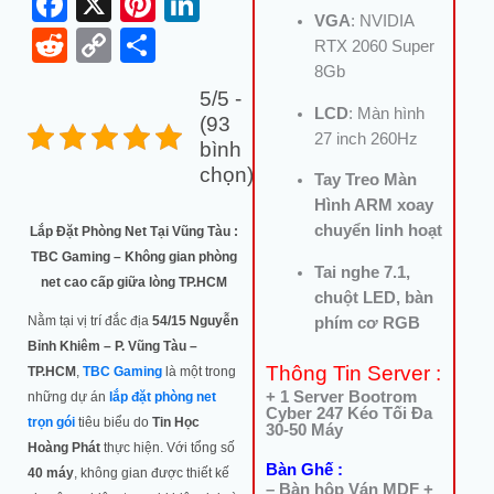
Facebook
X
Pinterest
LinkedIn
VGA
: NVIDIA
Reddit
Copy
Share
RTX 2060 Super
Link
8Gb
5/5 -
LCD
: Màn hình
(93
27 inch 260Hz
bình
chọn)
Tay Treo Màn
Hình ARM xoay
chuyển linh hoạt
Lắp Đặt Phòng Net Tại Vũng Tàu :
TBC Gaming – Không gian phòng
Tai nghe 7.1,
net cao cấp giữa lòng TP.HCM
chuột LED, bàn
Nằm tại vị trí đắc địa
54/15 Nguyễn
phím cơ RGB
Bỉnh Khiêm – P. Vũng Tàu –
Thông Tin Server :
TP.HCM
,
TBC Gaming
là một trong
+ 1 Server Bootrom
những dự án
lắp đặt phòng net
Cyber 247 Kéo Tối Đa
trọn gói
tiêu biểu do
Tin Học
30-50 Máy
Hoàng Phát
thực hiện. Với tổng số
Bàn Ghế :
40 máy
, không gian được thiết kế
– Bàn hộp Ván MDF +