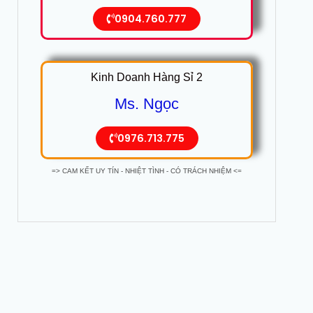
0904.760.777
Kinh Doanh Hàng Sỉ 2
Ms. Ngọc
0976.713.775
=> CAM KẾT UY TÍN - NHIỆT TÌNH - CÓ TRÁCH NHIỆM <=
Prev
Tiế