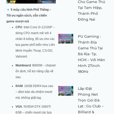
Cho Game Thủ
Tại Tam Hiệp,
5 máy cấu hình Phổ Thông –
Thành Phố
Tối ưu ngân sách, vẫn chiến
Đồng Nai
game mượt mà
CPU
: Intel Core i3-12100F –
dòng CPU mạnh mẽ với 4
PU Gaming :
nhân 8 luồng, tối ưu cho các
Thánh Địa
tựa game phổ biến như Liên
Game Thủ Tại
Minh Huyền Thoại, CS:GO,
Bà Rịa- Tp.
Valorant.
HCM – Với Màn
Hình 27inch
Mainboard
: B660M – chipset
180Hz
ổn định, hỗ trợ nâng cấp về
sau.
RAM
: 16GB DDR4 bus cao
Lắp Đặt
– đảm bảo đa nhiệm mượt
Phòng Net
mà, không giật lag.
Trọn Gói Đà
Lạt : Go Club –
VGA
: NVIDIA GTX 1660Ti
Billiard &
6GB – chiến mượt các tựa