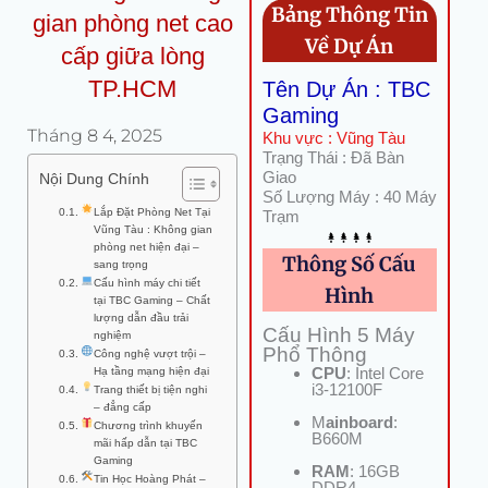
Bảng Thông Tin
gian phòng net cao
Về Dự Án
cấp giữa lòng
TP.HCM
Tên Dự Án : TBC
Gaming
Tháng 8 4, 2025
Khu vực : Vũng Tàu
Trạng Thái : Đã Bàn
Giao
Nội Dung Chính
Số Lượng Máy : 40 Máy
Lắp Đặt Phòng Net Tại
Trạm
Vũng Tàu : Không gian
phòng net hiện đại –
Thông Số Cấu
sang trọng
Cấu hình máy chi tiết
Hình
tại TBC Gaming – Chất
lượng dẫn đầu trải
Cấu Hình 5 Máy
nghiệm
Phổ Thông
Công nghệ vượt trội –
CPU
: Intel Core
Hạ tầng mạng hiện đại
i3-12100F
Trang thiết bị tiện nghi
– đẳng cấp
M
ainboard
:
Chương trình khuyến
B660M
mãi hấp dẫn tại TBC
Gaming
RAM
: 16GB
Tin Học Hoàng Phát –
DDR4 .