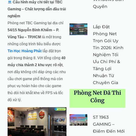
Cấu hình máy chi tiết tại TBC
Quyền
Gaming – Chất lượng dẫn đầu trải
nghiệm
Phòng net TBC Gaming tại địa chỉ
Lắp Đặt
54/15 Nguyễn Bỉnh Khiêm – P.
Phòng Net
Vũng Tàu – TP.HCM
là một trong
Trọn Gói Uy
những công trình tiêu biểu được
Tín 2026: Kinh
Tin Học Hoàng Phát
lắp đặt trọn
Nghiệm Tối
gói trong tháng 8. Với tổng cộng
40
Ưu Chi Phí &
máy chia thành 2 khu vực rõ rệt
,
Tăng Lợi
nơi đây không chỉ đáp ứng các nhu
Nhuận Từ
cầu chơi game phổ thông mà còn
Chuyên Gia
phục vụ hoàn hảo cho các game
Phòng Net Đã Thi
thủ đòi hỏi khắt khe về FPS và tốc
Công
độ xử lý.
ST 1963
GAMING –
Điểm Đến Mới