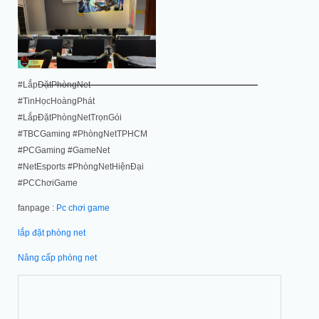
#LắpĐặtPhòngNet
#TinHọcHoàngPhát
#LắpĐặtPhòngNetTrọnGói
#TBCGaming #PhòngNetTPHCM
#PCGaming #GameNet
#NetEsports #PhòngNetHiệnĐại
#PCChơiGame
fanpage :
Pc chơi game
lắp đặt phòng net
Nâng cấp phòng net