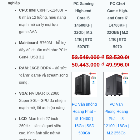
0 ₫.
60.987.000 ₫.
50.443.000 ₫.
49.996.000
nghiệp
PC Gaming
Pc Gaming
PC Gaming
PC Chơi
CPU
: Intel Core i5-12400F –
Universal –
High-end
High-end
Game High-
6 nhân 12 luồng, hiệu năng
i5 10400F |
Core i7
Core i5
end Core i7
mạnh mẽ xử lý mọi tựa
8Gb | M.2
14700K |
14600KF |
14700KF |
game AAA.
256Gb | RX
32G | M.2
32Gb | M.2
32GBb | M.2
5600 6Gb
1TB | RTX
1TB | RTX
1TB | RTX
Mainboard
: B760M – hỗ trợ
5070 OC
5070Ti
5070
₫
Liên hệ
đầy đủ chuẩn mới như PCIe
64.500.000
₫
52.549.000
₫
52.530.000
₫
₫
Gen4, USB 3.2.
60.987.000
₫
50.443.000
₫
49.996.000
₫
RAM
: 16GB DDR4 – đủ sức
“gánh” game và stream song
song.
VGA
: NVIDIA RTX 2060
Super 8Gb– GPU đa nhiệm
PC Văn phòng
PC Văn
mạnh mẽ, tối ưu hiệu năng.
Hoàng Phát –
Phòng Hoàng
LCD
: Màn hình 27 inch
i5 10400f |
Phát – i3
260Hz – tần số quét siêu
16Gb | SSD
12100 | 16Gb |
cao, hình ảnh sắc nét và
500Gb
M.2 256Gb