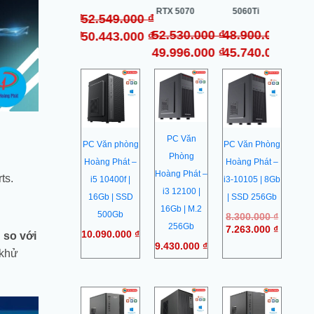
RTX 5070
5060Ti
64.500.000
₫
52.549.000
₫
35.
52.530.000
₫
48.900.000
₫
60.987.000
₫
50.443.000
₫
32.
49.996.000
₫
45.740.000
₫
Giá
Giá
gốc
hiện
là:
tại
8.300.0
là:
7.263.0
PC Văn
PC Văn phòng
PC Văn Phòng
Phòng
Hoàng Phát –
Hoàng Phát –
Hoàng Phát –
ts.
i5 10400f |
i3-10105 | 8Gb
i3 12100 |
16Gb | SSD
| SSD 256Gb
16Gb | M.2
500Gb
8.300.000
₫
256Gb
7.263.000
₫
10.090.000
₫
n so với
9.430.000
₫
 khử
Giá
Giá
gốc
hiện