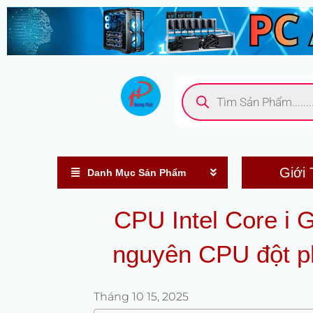
Nhảy
tới
nội
dung
Tìm
kiếm
sản
phẩm
Giới 
Danh Mục Sản Phẩm
CPU Intel Core i 
nguyên CPU đột p
Tháng 10 15, 2025