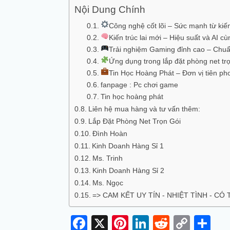
Nội Dung Chính
Công nghệ cốt lõi – Sức mạnh từ kiến
Kiến trúc lai mới – Hiệu suất và AI cù
Trải nghiệm Gaming đỉnh cao – Chu
Ứng dụng trong lắp đặt phòng net trọ
Tin Học Hoàng Phát – Đơn vị tiên ph
fanpage : Pc chơi game
Tin học hoàng phát
Liên hệ mua hàng và tư vấn thêm:
Lắp Đặt Phòng Net Trọn Gói
Đình Hoàn
Kinh Doanh Hàng Sỉ 1
Ms. Trinh
Kinh Doanh Hàng Sỉ 2
Ms. Ngọc
=> CAM KẾT UY TÍN - NHIỆT TÌNH - CÓ
Facebook
X
Pinterest
LinkedIn
Reddit
Copy
Sh