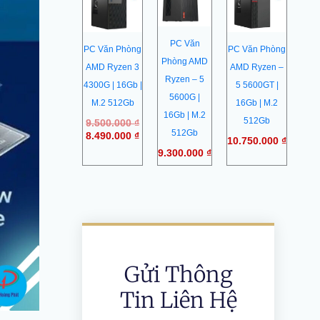
là:
tại
9.500.000 ₫.
là:
8.490.000 ₫.
PC Văn
PC Văn Phòng
PC Văn Phòng
Phòng AMD
AMD Ryzen 3
AMD Ryzen –
Ryzen – 5
4300G | 16Gb |
5 5600GT |
5600G |
M.2 512Gb
16Gb | M.2
16Gb | M.2
512Gb
9.500.000
₫
512Gb
8.490.000
₫
10.750.000
₫
9.300.000
₫
Gửi Thông
Tin Liên Hệ