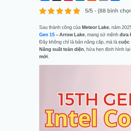
Link
5/5 - (88 bình chọ
Sau thành công của
Meteor Lake
, năm 202
Gen 15
– Arrow Lake
, mang sứ mệnh
đưa 
Đây không chỉ là bản nâng cấp, mà là
cuộc 
Năng suất toàn diện
, hứa hẹn định hình lạ
mới
.