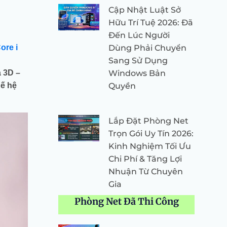
Cập Nhật Luật Sở
Hữu Trí Tuệ 2026: Đã
Đến Lúc Người
Dùng Phải Chuyển
ore i
Sang Sử Dụng
Windows Bản
 3D –
Quyền
ế hệ
Lắp Đặt Phòng Net
Trọn Gói Uy Tín 2026:
Kinh Nghiệm Tối Ưu
Chi Phí & Tăng Lợi
Nhuận Từ Chuyên
Gia
Phòng Net Đã Thi Công