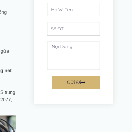
Full
hống
Name
Phone
noi
ngửa
dung
g net
Gửi Đi
PS trung
2077,