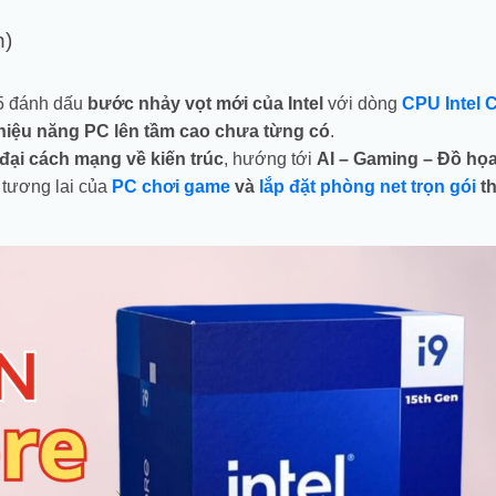
n)
5 đánh dấu
bước nhảy vọt mới của Intel
với dòng
CPU Intel C
hiệu năng PC lên tầm cao chưa từng có
.
đại cách mạng về kiến trúc
, hướng tới
AI – Gaming – Đồ họa
i tương lai của
PC chơi game
và
lắp đặt phòng net trọn gói
th