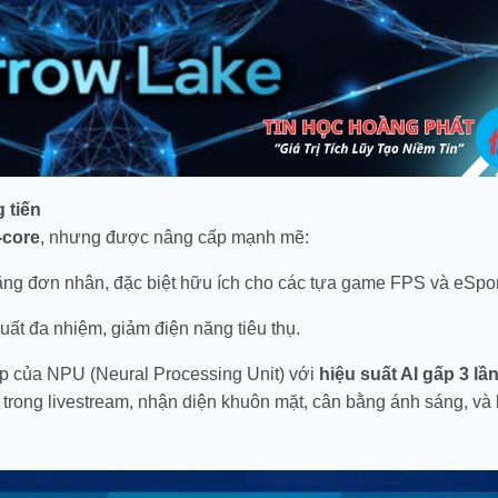
24.050.000
₫
Liên hệ
33.150.000
₫
22.357.000
₫
31.133.000
₫
g tiến
-core
, nhưng được nâng cấp mạnh mẽ:
ăng đơn nhân, đặc biệt hữu ích cho các tựa game FPS và eSpor
uất đa nhiệm, giảm điện năng tiêu thụ.
p của NPU (Neural Processing Unit) với
hiệu suất AI gấp 3 lầ
h trong livestream, nhận diện khuôn mặt, cân bằng ánh sáng, và