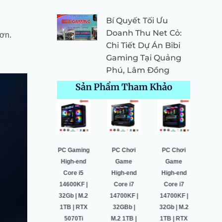
Bí Quyết Tối Ưu
Doanh Thu Net Cỏ:
hơn.
Chi Tiết Dự Án Bibi
Gaming Tại Quảng
Phú, Lâm Đồng
Sản Phẩm Tham Khảo
Giá
Giá
Giá
Giá
Giá
Giá
Giá
Giá
Giá
gốc
hiện
gốc
hiện
gốc
hiện
gốc
hiện
gốc
là:
tại
là:
tại
là:
tại
là:
tại
là:
64.500.000 ₫.
là:
52.549.000 ₫.
là:
52.530.000 ₫.
là:
48.900.000 ₫.
là:
35.0
Pc Gaming
PC Gaming
PC Chơi
PC Chơi
PC 
60.987.000 ₫.
50.443.000 ₫.
49.996.000 ₫.
45.740.000 ₫.
High-end
High-end
Game
Game
Hig
Core i7
Core i5
High-end
High-end
Co
14700K |
14600KF |
Core i7
Core i7
146
32G | M.2
32Gb | M.2
14700KF |
14700KF |
16GB
1TB | RTX
1TB | RTX
32GBb |
32Gb | M.2
1TB
5070 OC
5070Ti
M.2 1TB |
1TB | RTX
50