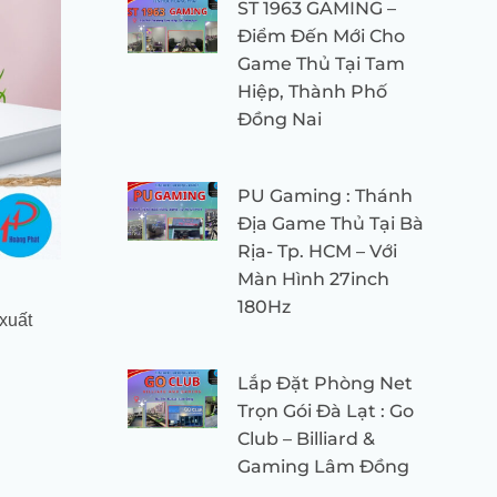
ST 1963 GAMING –
Điểm Đến Mới Cho
Game Thủ Tại Tam
Hiệp, Thành Phố
Đồng Nai
PU Gaming : Thánh
Địa Game Thủ Tại Bà
Rịa- Tp. HCM – Với
Màn Hình 27inch
180Hz
xuất
Lắp Đặt Phòng Net
Trọn Gói Đà Lạt : Go
Club – Billiard &
Gaming Lâm Đồng