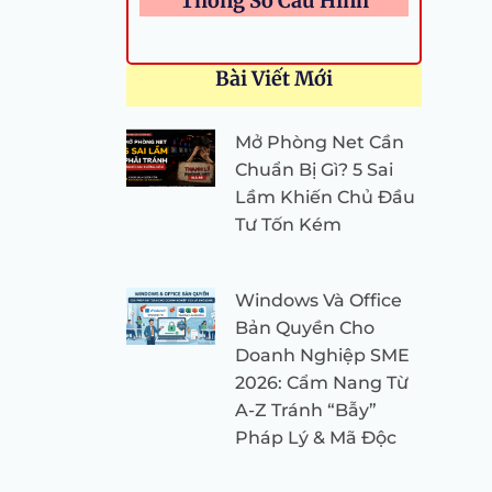
Thông Số Cấu Hình
Bài Viết Mới
Mở Phòng Net Cần
Chuẩn Bị Gì? 5 Sai
Lầm Khiến Chủ Đầu
Tư Tốn Kém
Windows Và Office
Bản Quyền Cho
Doanh Nghiệp SME
2026: Cẩm Nang Từ
A-Z Tránh “Bẫy”
Pháp Lý & Mã Độc