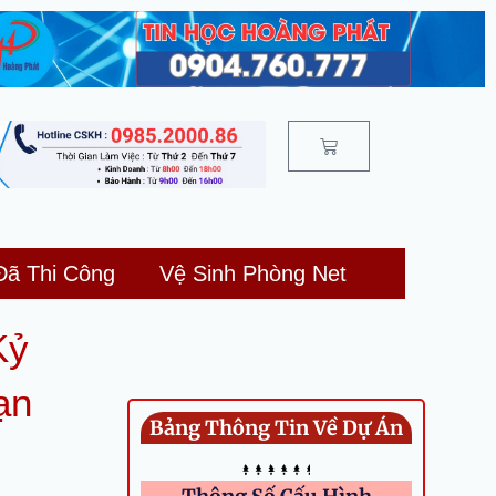
Cart
Đã Thi Công
Vệ Sinh Phòng Net
Kỷ
ạn
Bảng Thông Tin Về Dự Án