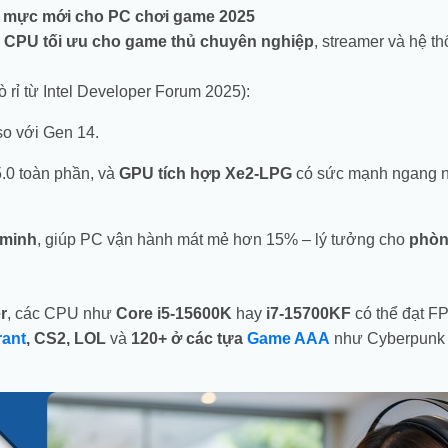
n mực mới cho PC chơi game 2025
h
CPU tối ưu cho game thủ chuyên nghiệp
, streamer và hệ t
ò rỉ từ Intel Developer Forum 2025):
o với Gen 14.
5.0 toàn phần, và
GPU tích hợp Xe2-LPG
có sức mạnh ngang 
 minh
, giúp PC vận hành mát mẻ hơn 15% – lý tưởng cho
phòn
r
, các CPU như
Core i5-15600K
hay
i7-15700KF
có thể đạt F
rant
, CS2, LOL
và
120+ ở các tựa
Game AAA
như Cyberpunk 