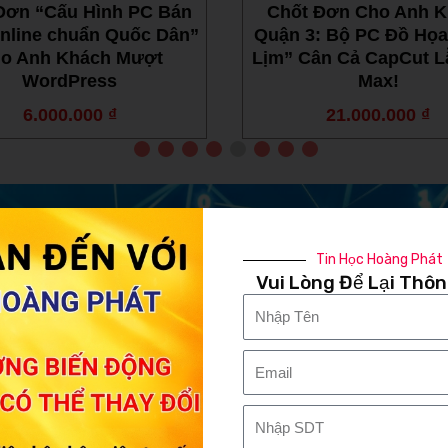
Đơn “Cấu Hình PC Bán
Chốt Đơn Cho Anh 
nline chuẩn Quốc Dân”
Quận 3: Bộ PC Đồ Họa
o Anh Khách Mượt
Lịm” Cân Cả CapCut L
WordPress
Max!
6.000.000
₫
21.000.000
₫
Tin Học Hoàng Phát
Vui Lòng Để Lại Thôn
Tên
Email
PC AI - TRÍ TUỆ NHÂN TẠO
Nhập
SDT