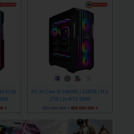
Giá
Giá
Giá
hiện
gốc
hiện
tại
là:
tại
0 ₫.
là:
465.000.000 ₫.
là:
399.000.000 ₫.
400.000.000 ₫.
ld 6148
PC AI Core i9 14900K | 128GB | M.2
6000
2TB | 2x RTX 5090
00
₫
465.000.000
₫
400.000.000
₫