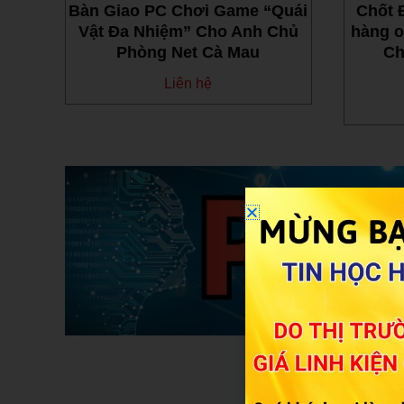
ộ PC
Bàn Giao PC Chơi Game “Quái
Chốt 
 Tại
Vật Đa Nhiệm” Cho Anh Chủ
hàng o
Hàng
Phòng Net Cà Mau
Ch
Liên hệ