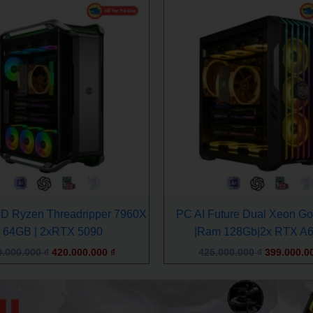
Giá
Giá
Giá
gốc
hiện
gốc
là:
tại
là:
480.000.000 ₫.
là:
425.000.00
420.000.000 ₫.
D Ryzen Threadripper 7960X
PC AI Future Dual Xeon Go
| 64GB | 2xRTX 5090
|Ram 128Gb|2x RTX A
0.000.000
₫
420.000.000
₫
425.000.000
₫
399.000.0