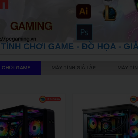
TÍNH CHƠI GAME - ĐỒ HỌA - GI
H CHƠI GAME
MÁY TÍNH GIẢ LẬP
MÁY TÍN
Giá
Giá
Giá
gốc
hiện
gốc
là:
tại
là:
52.549.000 ₫.
là:
52.530.000 
50.443.000 ₫.