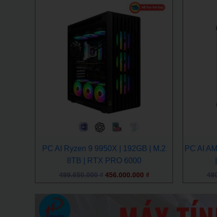
Giá
Giá
gốc
hiện
là:
tại
499.650.000 ₫.
là:
456.000.000 ₫.
PC AI Ryzen 9 9950X | 192GB | M.2
PC AI AM
8TB | RTX PRO 6000
499.650.000
₫
456.000.000
₫
48