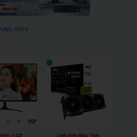
 PUBG, GTA V
ình - LCD
Linh Kiện Máy Tính